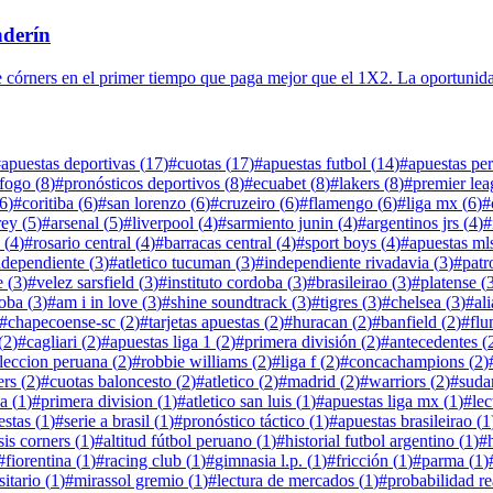
nderín
e córners en el primer tiempo que paga mejor que el 1X2. La oportunida
#
apuestas deportivas
(
17
)
#
cuotas
(
17
)
#
apuestas futbol
(
14
)
#
apuestas pe
fogo
(
8
)
#
pronósticos deportivos
(
8
)
#
ecuabet
(
8
)
#
lakers
(
8
)
#
premier le
6
)
#
coritiba
(
6
)
#
san lorenzo
(
6
)
#
cruzeiro
(
6
)
#
flamengo
(
6
)
#
liga mx
(
6
)
#
rey
(
5
)
#
arsenal
(
5
)
#
liverpool
(
4
)
#
sarmiento junin
(
4
)
#
argentinos jrs
(
4
)
#
(
4
)
#
rosario central
(
4
)
#
barracas central
(
4
)
#
sport boys
(
4
)
#
apuestas ml
ndependiente
(
3
)
#
atletico tucuman
(
3
)
#
independiente rivadavia
(
3
)
#
patr
e
(
3
)
#
velez sarsfield
(
3
)
#
instituto cordoba
(
3
)
#
brasileirao
(
3
)
#
platense
(
doba
(
3
)
#
am i in love
(
3
)
#
shine soundtrack
(
3
)
#
tigres
(
3
)
#
chelsea
(
3
)
#
al
#
chapecoense-sc
(
2
)
#
tarjetas apuestas
(
2
)
#
huracan
(
2
)
#
banfield
(
2
)
#
flu
(
2
)
#
cagliari
(
2
)
#
apuestas liga 1
(
2
)
#
primera división
(
2
)
#
antecedentes
(
leccion peruana
(
2
)
#
robbie williams
(
2
)
#
liga f
(
2
)
#
concachampions
(
2
)
ers
(
2
)
#
cuotas baloncesto
(
2
)
#
atletico
(
2
)
#
madrid
(
2
)
#
warriors
(
2
)
#
suda
ca
(
1
)
#
primera division
(
1
)
#
atletico san luis
(
1
)
#
apuestas liga mx
(
1
)
#
lec
estas
(
1
)
#
serie a brasil
(
1
)
#
pronóstico táctico
(
1
)
#
apuestas brasileirao
(
1
sis corners
(
1
)
#
altitud fútbol peruano
(
1
)
#
historial futbol argentino
(
1
)
#
#
fiorentina
(
1
)
#
racing club
(
1
)
#
gimnasia l.p.
(
1
)
#
fricción
(
1
)
#
parma
(
1
)
itario
(
1
)
#
mirassol gremio
(
1
)
#
lectura de mercados
(
1
)
#
probabilidad re