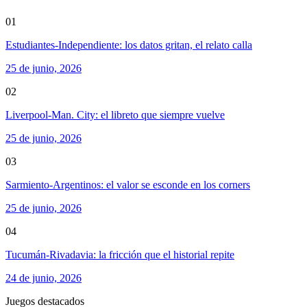
01
Estudiantes-Independiente: los datos gritan, el relato calla
25 de junio, 2026
02
Liverpool-Man. City: el libreto que siempre vuelve
25 de junio, 2026
03
Sarmiento-Argentinos: el valor se esconde en los corners
25 de junio, 2026
04
Tucumán-Rivadavia: la fricción que el historial repite
24 de junio, 2026
Juegos destacados