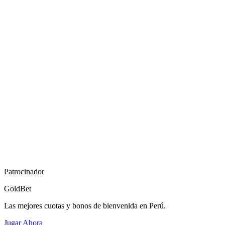
Patrocinador
GoldBet
Las mejores cuotas y bonos de bienvenida en Perú.
Jugar Ahora