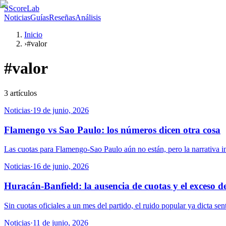
S
ScoreLab
Noticias
Guías
Reseñas
Análisis
Inicio
›
#valor
#
valor
3
artículos
Noticias
·
19 de junio, 2026
Flamengo vs Sao Paulo: los números dicen otra cosa
Las cuotas para Flamengo-Sao Paulo aún no están, pero la narrativa infl
Noticias
·
16 de junio, 2026
Huracán-Banfield: la ausencia de cuotas y el exceso d
Sin cuotas oficiales a un mes del partido, el ruido popular ya dicta sen
Noticias
·
11 de junio, 2026