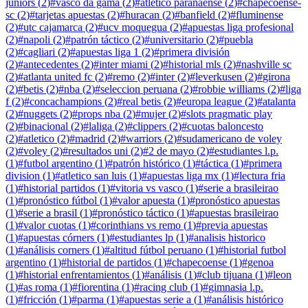
juniors
(
2
)
#
vasco da gama
(
2
)
#
atletico paranaense
(
2
)
#
chapecoense-
sc
(
2
)
#
tarjetas apuestas
(
2
)
#
huracan
(
2
)
#
banfield
(
2
)
#
fluminense
(
2
)
#
utc cajamarca
(
2
)
#
ucv moquegua
(
2
)
#
apuestas liga profesional
(
2
)
#
napoli
(
2
)
#
patrón táctico
(
2
)
#
universitario
(
2
)
#
puebla
(
2
)
#
cagliari
(
2
)
#
apuestas liga 1
(
2
)
#
primera división
(
2
)
#
antecedentes
(
2
)
#
inter miami
(
2
)
#
historial mls
(
2
)
#
nashville sc
(
2
)
#
atlanta united fc
(
2
)
#
remo
(
2
)
#
inter
(
2
)
#
leverkusen
(
2
)
#
girona
(
2
)
#
betis
(
2
)
#
nba
(
2
)
#
seleccion peruana
(
2
)
#
robbie williams
(
2
)
#
liga
f
(
2
)
#
concachampions
(
2
)
#
real betis
(
2
)
#
europa league
(
2
)
#
atalanta
(
2
)
#
nuggets
(
2
)
#
props nba
(
2
)
#
mujer
(
2
)
#
slots pragmatic play
(
2
)
#
binacional
(
2
)
#
laliga
(
2
)
#
clippers
(
2
)
#
cuotas baloncesto
(
2
)
#
atletico
(
2
)
#
madrid
(
2
)
#
warriors
(
2
)
#
sudamericano de voley
(
2
)
#
voley
(
2
)
#
resultados uni
(
2
)
#
2 de mayo
(
2
)
#
estudiantes l.p.
(
1
)
#
futbol argentino
(
1
)
#
patrón histórico
(
1
)
#
táctica
(
1
)
#
primera
division
(
1
)
#
atletico san luis
(
1
)
#
apuestas liga mx
(
1
)
#
lectura fria
(
1
)
#
historial partidos
(
1
)
#
vitoria vs vasco
(
1
)
#
serie a brasileirao
(
1
)
#
pronóstico fútbol
(
1
)
#
valor apuesta
(
1
)
#
pronóstico apuestas
(
1
)
#
serie a brasil
(
1
)
#
pronóstico táctico
(
1
)
#
apuestas brasileirao
(
1
)
#
valor cuotas
(
1
)
#
corinthians vs remo
(
1
)
#
previa apuestas
(
1
)
#
apuestas córners
(
1
)
#
estudiantes lp
(
1
)
#
analisis historico
(
1
)
#
análisis corners
(
1
)
#
altitud fútbol peruano
(
1
)
#
historial futbol
argentino
(
1
)
#
historial de partidos
(
1
)
#
chapecoense
(
1
)
#
genoa
(
1
)
#
historial enfrentamientos
(
1
)
#
análisis
(
1
)
#
club tijuana
(
1
)
#
leon
(
1
)
#
as roma
(
1
)
#
fiorentina
(
1
)
#
racing club
(
1
)
#
gimnasia l.p.
(
1
)
#
fricción
(
1
)
#
parma
(
1
)
#
apuestas serie a
(
1
)
#
análisis histórico