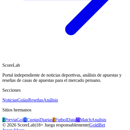
ScoreLab
Portal independiente de noticias deportivas, análisis de apuestas y
reseñas de casas de apuestas para el mercado peruano.
Secciones
Noticias
Guías
Reseñas
Análisis
Sitios hermanos
P
PreviaGol
C
CuotasDiarias
F
FutbolData
M
MatchAnalisis
©
2026
ScoreLab
|
18+ Juega responsablemente
|
GoldBet