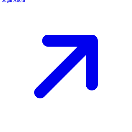
Jugar Ahora