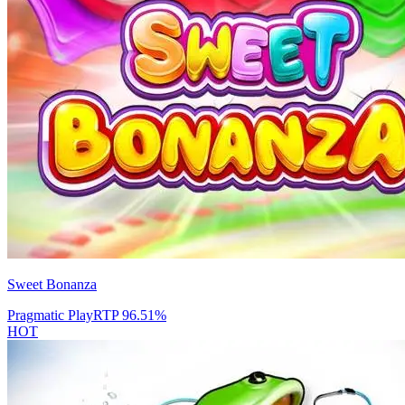
Sweet Bonanza
Pragmatic Play
RTP
96.51
%
HOT