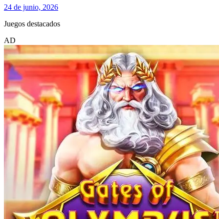
24 de junio, 2026
Juegos destacados
AD