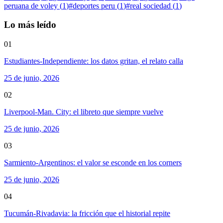
peruana de voley
(
1
)
#
deportes peru
(
1
)
#
real sociedad
(
1
)
Lo más leído
01
Estudiantes-Independiente: los datos gritan, el relato calla
25 de junio, 2026
02
Liverpool-Man. City: el libreto que siempre vuelve
25 de junio, 2026
03
Sarmiento-Argentinos: el valor se esconde en los corners
25 de junio, 2026
04
Tucumán-Rivadavia: la fricción que el historial repite