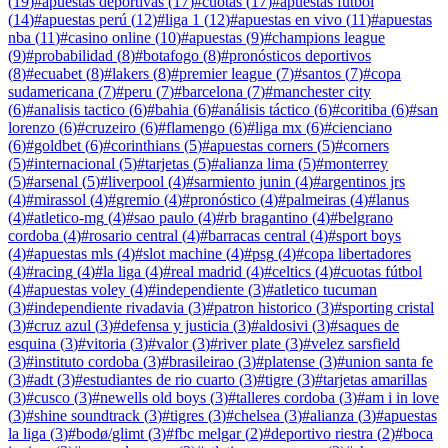
(
19
)
#
apuestas deportivas
(
17
)
#
cuotas
(
17
)
#
apuestas futbol
(
14
)
#
apuestas perú
(
12
)
#
liga 1
(
12
)
#
apuestas en vivo
(
11
)
#
apuestas
nba
(
11
)
#
casino online
(
10
)
#
apuestas
(
9
)
#
champions league
(
9
)
#
probabilidad
(
8
)
#
botafogo
(
8
)
#
pronósticos deportivos
(
8
)
#
ecuabet
(
8
)
#
lakers
(
8
)
#
premier league
(
7
)
#
santos
(
7
)
#
copa
sudamericana
(
7
)
#
peru
(
7
)
#
barcelona
(
7
)
#
manchester city
(
6
)
#
analisis tactico
(
6
)
#
bahia
(
6
)
#
análisis táctico
(
6
)
#
coritiba
(
6
)
#
san
lorenzo
(
6
)
#
cruzeiro
(
6
)
#
flamengo
(
6
)
#
liga mx
(
6
)
#
cienciano
(
6
)
#
goldbet
(
6
)
#
corinthians
(
5
)
#
apuestas corners
(
5
)
#
corners
(
5
)
#
internacional
(
5
)
#
tarjetas
(
5
)
#
alianza lima
(
5
)
#
monterrey
(
5
)
#
arsenal
(
5
)
#
liverpool
(
4
)
#
sarmiento junin
(
4
)
#
argentinos jrs
(
4
)
#
mirassol
(
4
)
#
gremio
(
4
)
#
pronóstico
(
4
)
#
palmeiras
(
4
)
#
lanus
(
4
)
#
atletico-mg
(
4
)
#
sao paulo
(
4
)
#
rb bragantino
(
4
)
#
belgrano
cordoba
(
4
)
#
rosario central
(
4
)
#
barracas central
(
4
)
#
sport boys
(
4
)
#
apuestas mls
(
4
)
#
slot machine
(
4
)
#
psg
(
4
)
#
copa libertadores
(
4
)
#
racing
(
4
)
#
la liga
(
4
)
#
real madrid
(
4
)
#
celtics
(
4
)
#
cuotas fútbol
(
4
)
#
apuestas voley
(
4
)
#
independiente
(
3
)
#
atletico tucuman
(
3
)
#
independiente rivadavia
(
3
)
#
patron historico
(
3
)
#
sporting cristal
(
3
)
#
cruz azul
(
3
)
#
defensa y justicia
(
3
)
#
aldosivi
(
3
)
#
saques de
esquina
(
3
)
#
vitoria
(
3
)
#
valor
(
3
)
#
river plate
(
3
)
#
velez sarsfield
(
3
)
#
instituto cordoba
(
3
)
#
brasileirao
(
3
)
#
platense
(
3
)
#
union santa fe
(
3
)
#
adt
(
3
)
#
estudiantes de rio cuarto
(
3
)
#
tigre
(
3
)
#
tarjetas amarillas
(
3
)
#
cusco
(
3
)
#
newells old boys
(
3
)
#
talleres cordoba
(
3
)
#
am i in love
(
3
)
#
shine soundtrack
(
3
)
#
tigres
(
3
)
#
chelsea
(
3
)
#
alianza
(
3
)
#
apuestas
la liga
(
3
)
#
bodø/glimt
(
3
)
#
fbc melgar
(
2
)
#
deportivo riestra
(
2
)
#
boca