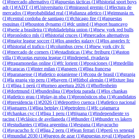
(
1
)
#
mercado alternativo
(
1
)
#
apuestas tácticas
(
1
)
#
historial sport boys
adt
(
1
)
#
ADT
(
1
)
#
Universitario
(
1
)
#
mirassol gremio
(
1
)
#
lectura de
mercados
(
1
)
#
probabilidad real
(
1
)
#
alianza atletico
(
1
)
#
gimnasia m.
(
1
)
#
central cordoba de santiago
(
1
)
#
chicago fire
(
1
)
#
apuestas
esquinas
(
1
)
#
houston dynamo
(
1
)
#
dc united
(
1
)
#
sport huancayo
(
1
)
#
serie a brasileira
(
1
)
#
philadelphia union
(
1
)
#
new york red bulls
(
1
)
#
pronóstico mls
(
1
)
#
historial cruces
(
1
)
#
mercados alternativos
(
1
)
#
major league soccer
(
1
)
#
los angeles galaxy
(
1
)
#
los angeles fc
(
1
)
#
historial el trafico
(
1
)
#
columbus crew
(
1
)
#
new york city fc
(
1
)
#
mercado de corners
(
1
)
#
estadisticas
(
1
)
#
sc freiburg
(
1
)
#
aston
villa
(
1
)
#
cuotas europa league
(
1
)
#
independ. rivadavia
(
1
)
#
tragamonedas online
(
1
)
#
fc lorient
(
1
)
#
posiciones
(
1
)
#
medellin
(
1
)
#
caracas
(
1
)
#
inter milan
(
1
)
#
angers
(
1
)
#
liga francesa
(
1
)
#
paranaense
(
1
)
#
atletico goianiense
(
1
)
#
copa de brasil
(
1
)
#
granja
(
1
)
#
la granja vip peru
(
1
)
#
bayern
(
1
)
#
fútbol alemán
(
1
)
#
fixture liga
1
(
1
)
#
liga 1 perú
(
1
)
#
torneo apertura 2026
(
1
)
#
hoffenheim
(
1
)
#
dortmund
(
1
)
#
bundesliga
(
1
)
#
pelota parada
(
1
)
#
los chankas
(
1
)
#
atletico grau
(
1
)
#
play-in nba
(
1
)
#
pronósticos nba
(
1
)
#
candidatos
(
1
)
#
presidencia
(
1
)
#
2026
(
1
)
#
deportivo cuenca
(
1
)
#
atletico nacional
(
1
)
#
jaguares
(
1
)
#
liga betplay
(
1
)
#
petrolero
(
1
)
#
fc cajamarca
(
1
)
#
chankas cyc
(
1
)
#
liga 1 peru
(
1
)
#
tijuana
(
1
)
#
independiente vs
racing
(
1
)
#
clásico de avellaneda
(
1
)
#
thunder
(
1
)
#
thunder vs lakers
(
1
)
#
estudiantes
(
1
)
#
liga argentina
(
1
)
#
espana
(
1
)
#
ayacucho
(
1
)
#
ayacucho fc
(
1
)
#
liga 2 peru
(
1
)
#
jean ferrari
(
1
)
#
perú vs senegal
(
1
)
#
mundial 2030
(
1
)
#
juegos de azar
(
1
)
#
apuestas royal
(
1
)
#
parlays