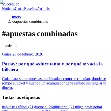
S
ScoreLab
Noticias
Guías
Reseñas
Análisis
Inicio
›
#apuestas combinadas
#
apuestas combinadas
1
artículo
Guías
·
28 de febrero, 2026
Parlay: por qué seduce tanto y por qué te vacía la
billetera
Guía clara sobre apuestas combinadas: cómo se calculan, dónde se
rompe el ticket y cuándo un acumulador tiene sentido sin regalar tu
dinero.
Todas las etiquetas
#
apuestas fútbol
(
71
)
#
serie a
(
26
)
#
historial
(
21
)
#
liga profesional