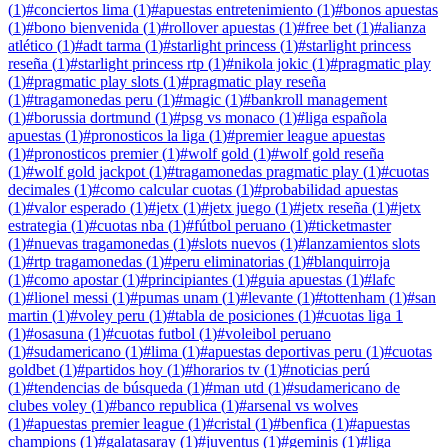
(
1
)
#
conciertos lima
(
1
)
#
apuestas entretenimiento
(
1
)
#
bonos apuestas
(
1
)
#
bono bienvenida
(
1
)
#
rollover apuestas
(
1
)
#
free bet
(
1
)
#
alianza
atlético
(
1
)
#
adt tarma
(
1
)
#
starlight princess
(
1
)
#
starlight princess
reseña
(
1
)
#
starlight princess rtp
(
1
)
#
nikola jokic
(
1
)
#
pragmatic play
(
1
)
#
pragmatic play slots
(
1
)
#
pragmatic play reseña
(
1
)
#
tragamonedas peru
(
1
)
#
magic
(
1
)
#
bankroll management
(
1
)
#
borussia dortmund
(
1
)
#
psg vs monaco
(
1
)
#
liga española
apuestas
(
1
)
#
pronosticos la liga
(
1
)
#
premier league apuestas
(
1
)
#
pronosticos premier
(
1
)
#
wolf gold
(
1
)
#
wolf gold reseña
(
1
)
#
wolf gold jackpot
(
1
)
#
tragamonedas pragmatic play
(
1
)
#
cuotas
decimales
(
1
)
#
como calcular cuotas
(
1
)
#
probabilidad apuestas
(
1
)
#
valor esperado
(
1
)
#
jetx
(
1
)
#
jetx juego
(
1
)
#
jetx reseña
(
1
)
#
jetx
estrategia
(
1
)
#
cuotas nba
(
1
)
#
fútbol peruano
(
1
)
#
ticketmaster
(
1
)
#
nuevas tragamonedas
(
1
)
#
slots nuevos
(
1
)
#
lanzamientos slots
(
1
)
#
rtp tragamonedas
(
1
)
#
peru eliminatorias
(
1
)
#
blanquirroja
(
1
)
#
como apostar
(
1
)
#
principiantes
(
1
)
#
guia apuestas
(
1
)
#
lafc
(
1
)
#
lionel messi
(
1
)
#
pumas unam
(
1
)
#
levante
(
1
)
#
tottenham
(
1
)
#
san
martin
(
1
)
#
voley peru
(
1
)
#
tabla de posiciones
(
1
)
#
cuotas liga 1
(
1
)
#
osasuna
(
1
)
#
cuotas futbol
(
1
)
#
voleibol peruano
(
1
)
#
sudamericano
(
1
)
#
lima
(
1
)
#
apuestas deportivas peru
(
1
)
#
cuotas
goldbet
(
1
)
#
partidos hoy
(
1
)
#
horarios tv
(
1
)
#
noticias perú
(
1
)
#
tendencias de búsqueda
(
1
)
#
man utd
(
1
)
#
sudamericano de
clubes voley
(
1
)
#
banco republica
(
1
)
#
arsenal vs wolves
(
1
)
#
apuestas premier league
(
1
)
#
cristal
(
1
)
#
benfica
(
1
)
#
apuestas
champions
(
1
)
#
galatasaray
(
1
)
#
juventus
(
1
)
#
geminis
(
1
)
#
liga