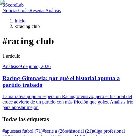
S
ScoreLab
Noticias
Guías
Reseñas
Análisis
Inicio
›
#racing club
#
racing club
1
artículo
Análisis
·
9 de junio, 2026
Racing-Gimnasia: por qué el historial apunta a
partido trabado
La narrativa popular espera un Racing ofensivo, pero el historial del
cruce advierte de un partido con más fricción que goles. Análisis frío
para apostar mejor.
Todas las etiquetas
#
apuestas fútbol
(
71
)
#
serie a
(
26
)
#
historial
(
21
)
#
liga profesional