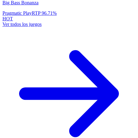
Big Bass Bonanza
Pragmatic Play
RTP
96.71
%
HOT
Ver todos los juegos