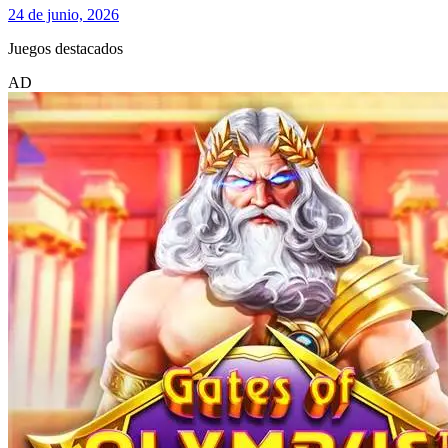
24 de junio, 2026
Juegos destacados
AD