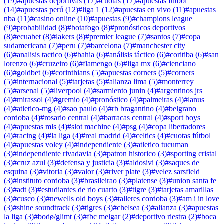
(
19
)
#
apuestas deportivas
(
17
)
#
cuotas
(
17
)
#
apuestas futbol
(
14
)
#
apuestas perú
(
12
)
#
liga 1
(
12
)
#
apuestas en vivo
(
11
)
#
apuestas
nba
(
11
)
#
casino online
(
10
)
#
apuestas
(
9
)
#
champions league
(
9
)
#
probabilidad
(
8
)
#
botafogo
(
8
)
#
pronósticos deportivos
(
8
)
#
ecuabet
(
8
)
#
lakers
(
8
)
#
premier league
(
7
)
#
santos
(
7
)
#
copa
sudamericana
(
7
)
#
peru
(
7
)
#
barcelona
(
7
)
#
manchester city
(
6
)
#
analisis tactico
(
6
)
#
bahia
(
6
)
#
análisis táctico
(
6
)
#
coritiba
(
6
)
#
san
lorenzo
(
6
)
#
cruzeiro
(
6
)
#
flamengo
(
6
)
#
liga mx
(
6
)
#
cienciano
(
6
)
#
goldbet
(
6
)
#
corinthians
(
5
)
#
apuestas corners
(
5
)
#
corners
(
5
)
#
internacional
(
5
)
#
tarjetas
(
5
)
#
alianza lima
(
5
)
#
monterrey
(
5
)
#
arsenal
(
5
)
#
liverpool
(
4
)
#
sarmiento junin
(
4
)
#
argentinos jrs
(
4
)
#
mirassol
(
4
)
#
gremio
(
4
)
#
pronóstico
(
4
)
#
palmeiras
(
4
)
#
lanus
(
4
)
#
atletico-mg
(
4
)
#
sao paulo
(
4
)
#
rb bragantino
(
4
)
#
belgrano
cordoba
(
4
)
#
rosario central
(
4
)
#
barracas central
(
4
)
#
sport boys
(
4
)
#
apuestas mls
(
4
)
#
slot machine
(
4
)
#
psg
(
4
)
#
copa libertadores
(
4
)
#
racing
(
4
)
#
la liga
(
4
)
#
real madrid
(
4
)
#
celtics
(
4
)
#
cuotas fútbol
(
4
)
#
apuestas voley
(
4
)
#
independiente
(
3
)
#
atletico tucuman
(
3
)
#
independiente rivadavia
(
3
)
#
patron historico
(
3
)
#
sporting cristal
(
3
)
#
cruz azul
(
3
)
#
defensa y justicia
(
3
)
#
aldosivi
(
3
)
#
saques de
esquina
(
3
)
#
vitoria
(
3
)
#
valor
(
3
)
#
river plate
(
3
)
#
velez sarsfield
(
3
)
#
instituto cordoba
(
3
)
#
brasileirao
(
3
)
#
platense
(
3
)
#
union santa fe
(
3
)
#
adt
(
3
)
#
estudiantes de rio cuarto
(
3
)
#
tigre
(
3
)
#
tarjetas amarillas
(
3
)
#
cusco
(
3
)
#
newells old boys
(
3
)
#
talleres cordoba
(
3
)
#
am i in love
(
3
)
#
shine soundtrack
(
3
)
#
tigres
(
3
)
#
chelsea
(
3
)
#
alianza
(
3
)
#
apuestas
la liga
(
3
)
#
bodø/glimt
(
3
)
#
fbc melgar
(
2
)
#
deportivo riestra
(
2
)
#
boca