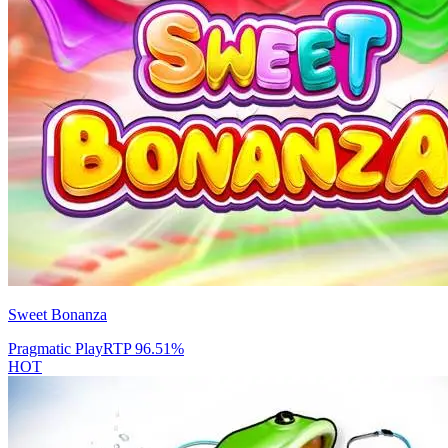
Sweet Bonanza
Pragmatic Play
RTP
96.51
%
HOT