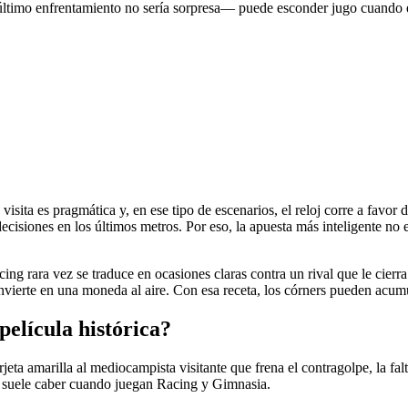
 último enfrentamiento no sería sorpresa— puede esconder jugo cuando
ita es pragmática y, en ese tipo de escenarios, el reloj corre a favor 
isiones en los últimos metros. Por eso, la apuesta más inteligente no 
acing rara vez se traduce en ocasiones claras contra un rival que le cierr
nvierte en una moneda al aire. Con esa receta, los córners pueden acumul
película histórica?
arjeta amarilla al mediocampista visitante que frena el contragolpe, la fa
o, suele caber cuando juegan Racing y Gimnasia.