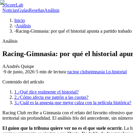
S
ScoreLab
Noticias
Guías
Reseñas
Análisis
Inicio
›
Análisis
›
Racing-Gimnasia: por qué el historial apunta a partido trabado
Análisis
Racing-Gimnasia: por qué el historial apu
A
Andrés Quispe
·
9 de junio, 2026
·
5 min
de lectura
·
racing club
gimnasia l.p.
historial
Contenido del artículo
1.
¿Qué dice realmente el historial?
2.
¿Cómo afecta ese patrón a las cuotas?
3.
¿Cuál es la apuesta que mejor calza con la película histórica?
Racing Club recibe a Gimnasia con el relato del favorito ofensivo que 
territorial sin profundidad. El análisis frío del antecedente, sin núme
El guion que la tribuna quiere ver no es el que suele ocurrir.
La hi