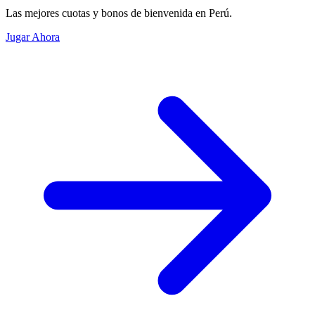
Las mejores cuotas y bonos de bienvenida en Perú.
Jugar Ahora