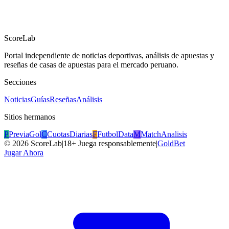
ScoreLab
Portal independiente de noticias deportivas, análisis de apuestas y
reseñas de casas de apuestas para el mercado peruano.
Secciones
Noticias
Guías
Reseñas
Análisis
Sitios hermanos
P
PreviaGol
C
CuotasDiarias
F
FutbolData
M
MatchAnalisis
©
2026
ScoreLab
|
18+ Juega responsablemente
|
GoldBet
Jugar Ahora