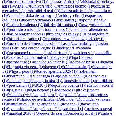
(
1
)
#
mercado alternativo
(
1
)
#
apuestas tácticas
(
1
)
#
historial sport boys
adt
(
1
)
#
ADT
(
1
)
#
Universitario
(
1
)
#
mirassol gremio
(
1
)
#
lectura de
mercados
(
1
)
#
probabilidad real
(
1
)
#
alianza atletico
(
1
)
#
gimnasia m.
(
1
)
#
central cordoba de santiago
(
1
)
#
chicago fire
(
1
)
#
apuestas
esquinas
(
1
)
#
houston dynamo
(
1
)
#
dc united
(
1
)
#
sport huancayo
(
1
)
#
serie a brasileira
(
1
)
#
philadelphia union
(
1
)
#
new york red bulls
(
1
)
#
pronóstico mls
(
1
)
#
historial cruces
(
1
)
#
mercados alternativos
(
1
)
#
major league soccer
(
1
)
#
los angeles galaxy
(
1
)
#
los angeles fc
(
1
)
#
historial el trafico
(
1
)
#
columbus crew
(
1
)
#
new york city fc
(
1
)
#
mercado de corners
(
1
)
#
estadisticas
(
1
)
#
sc freiburg
(
1
)
#
aston
villa
(
1
)
#
cuotas europa league
(
1
)
#
independ. rivadavia
(
1
)
#
tragamonedas online
(
1
)
#
fc lorient
(
1
)
#
posiciones
(
1
)
#
medellin
(
1
)
#
caracas
(
1
)
#
inter milan
(
1
)
#
angers
(
1
)
#
liga francesa
(
1
)
#
paranaense
(
1
)
#
atletico goianiense
(
1
)
#
copa de brasil
(
1
)
#
granja
(
1
)
#
la granja vip peru
(
1
)
#
bayern
(
1
)
#
fútbol alemán
(
1
)
#
fixture liga
1
(
1
)
#
liga 1 perú
(
1
)
#
torneo apertura 2026
(
1
)
#
hoffenheim
(
1
)
#
dortmund
(
1
)
#
bundesliga
(
1
)
#
pelota parada
(
1
)
#
los chankas
(
1
)
#
atletico grau
(
1
)
#
play-in nba
(
1
)
#
pronósticos nba
(
1
)
#
candidatos
(
1
)
#
presidencia
(
1
)
#
2026
(
1
)
#
deportivo cuenca
(
1
)
#
atletico nacional
(
1
)
#
jaguares
(
1
)
#
liga betplay
(
1
)
#
petrolero
(
1
)
#
fc cajamarca
(
1
)
#
chankas cyc
(
1
)
#
liga 1 peru
(
1
)
#
tijuana
(
1
)
#
independiente vs
racing
(
1
)
#
clásico de avellaneda
(
1
)
#
thunder
(
1
)
#
thunder vs lakers
(
1
)
#
estudiantes
(
1
)
#
liga argentina
(
1
)
#
espana
(
1
)
#
ayacucho
(
1
)
#
ayacucho fc
(
1
)
#
liga 2 peru
(
1
)
#
jean ferrari
(
1
)
#
perú vs senegal
(
1
)
#
mundial 2030
(
1
)
#
juegos de azar
(
1
)
#
apuestas royal
(
1
)
#
parlays