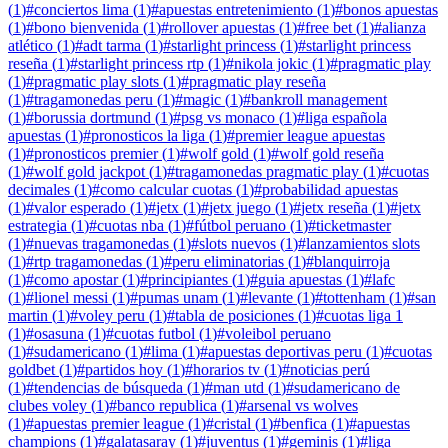
(
1
)
#
conciertos lima
(
1
)
#
apuestas entretenimiento
(
1
)
#
bonos apuestas
(
1
)
#
bono bienvenida
(
1
)
#
rollover apuestas
(
1
)
#
free bet
(
1
)
#
alianza
atlético
(
1
)
#
adt tarma
(
1
)
#
starlight princess
(
1
)
#
starlight princess
reseña
(
1
)
#
starlight princess rtp
(
1
)
#
nikola jokic
(
1
)
#
pragmatic play
(
1
)
#
pragmatic play slots
(
1
)
#
pragmatic play reseña
(
1
)
#
tragamonedas peru
(
1
)
#
magic
(
1
)
#
bankroll management
(
1
)
#
borussia dortmund
(
1
)
#
psg vs monaco
(
1
)
#
liga española
apuestas
(
1
)
#
pronosticos la liga
(
1
)
#
premier league apuestas
(
1
)
#
pronosticos premier
(
1
)
#
wolf gold
(
1
)
#
wolf gold reseña
(
1
)
#
wolf gold jackpot
(
1
)
#
tragamonedas pragmatic play
(
1
)
#
cuotas
decimales
(
1
)
#
como calcular cuotas
(
1
)
#
probabilidad apuestas
(
1
)
#
valor esperado
(
1
)
#
jetx
(
1
)
#
jetx juego
(
1
)
#
jetx reseña
(
1
)
#
jetx
estrategia
(
1
)
#
cuotas nba
(
1
)
#
fútbol peruano
(
1
)
#
ticketmaster
(
1
)
#
nuevas tragamonedas
(
1
)
#
slots nuevos
(
1
)
#
lanzamientos slots
(
1
)
#
rtp tragamonedas
(
1
)
#
peru eliminatorias
(
1
)
#
blanquirroja
(
1
)
#
como apostar
(
1
)
#
principiantes
(
1
)
#
guia apuestas
(
1
)
#
lafc
(
1
)
#
lionel messi
(
1
)
#
pumas unam
(
1
)
#
levante
(
1
)
#
tottenham
(
1
)
#
san
martin
(
1
)
#
voley peru
(
1
)
#
tabla de posiciones
(
1
)
#
cuotas liga 1
(
1
)
#
osasuna
(
1
)
#
cuotas futbol
(
1
)
#
voleibol peruano
(
1
)
#
sudamericano
(
1
)
#
lima
(
1
)
#
apuestas deportivas peru
(
1
)
#
cuotas
goldbet
(
1
)
#
partidos hoy
(
1
)
#
horarios tv
(
1
)
#
noticias perú
(
1
)
#
tendencias de búsqueda
(
1
)
#
man utd
(
1
)
#
sudamericano de
clubes voley
(
1
)
#
banco republica
(
1
)
#
arsenal vs wolves
(
1
)
#
apuestas premier league
(
1
)
#
cristal
(
1
)
#
benfica
(
1
)
#
apuestas
champions
(
1
)
#
galatasaray
(
1
)
#
juventus
(
1
)
#
geminis
(
1
)
#
liga