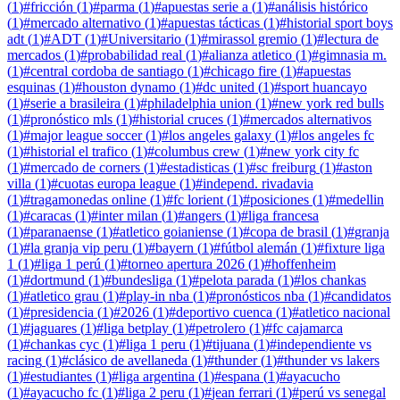
(
1
)
#
fricción
(
1
)
#
parma
(
1
)
#
apuestas serie a
(
1
)
#
análisis histórico
(
1
)
#
mercado alternativo
(
1
)
#
apuestas tácticas
(
1
)
#
historial sport boys
adt
(
1
)
#
ADT
(
1
)
#
Universitario
(
1
)
#
mirassol gremio
(
1
)
#
lectura de
mercados
(
1
)
#
probabilidad real
(
1
)
#
alianza atletico
(
1
)
#
gimnasia m.
(
1
)
#
central cordoba de santiago
(
1
)
#
chicago fire
(
1
)
#
apuestas
esquinas
(
1
)
#
houston dynamo
(
1
)
#
dc united
(
1
)
#
sport huancayo
(
1
)
#
serie a brasileira
(
1
)
#
philadelphia union
(
1
)
#
new york red bulls
(
1
)
#
pronóstico mls
(
1
)
#
historial cruces
(
1
)
#
mercados alternativos
(
1
)
#
major league soccer
(
1
)
#
los angeles galaxy
(
1
)
#
los angeles fc
(
1
)
#
historial el trafico
(
1
)
#
columbus crew
(
1
)
#
new york city fc
(
1
)
#
mercado de corners
(
1
)
#
estadisticas
(
1
)
#
sc freiburg
(
1
)
#
aston
villa
(
1
)
#
cuotas europa league
(
1
)
#
independ. rivadavia
(
1
)
#
tragamonedas online
(
1
)
#
fc lorient
(
1
)
#
posiciones
(
1
)
#
medellin
(
1
)
#
caracas
(
1
)
#
inter milan
(
1
)
#
angers
(
1
)
#
liga francesa
(
1
)
#
paranaense
(
1
)
#
atletico goianiense
(
1
)
#
copa de brasil
(
1
)
#
granja
(
1
)
#
la granja vip peru
(
1
)
#
bayern
(
1
)
#
fútbol alemán
(
1
)
#
fixture liga
1
(
1
)
#
liga 1 perú
(
1
)
#
torneo apertura 2026
(
1
)
#
hoffenheim
(
1
)
#
dortmund
(
1
)
#
bundesliga
(
1
)
#
pelota parada
(
1
)
#
los chankas
(
1
)
#
atletico grau
(
1
)
#
play-in nba
(
1
)
#
pronósticos nba
(
1
)
#
candidatos
(
1
)
#
presidencia
(
1
)
#
2026
(
1
)
#
deportivo cuenca
(
1
)
#
atletico nacional
(
1
)
#
jaguares
(
1
)
#
liga betplay
(
1
)
#
petrolero
(
1
)
#
fc cajamarca
(
1
)
#
chankas cyc
(
1
)
#
liga 1 peru
(
1
)
#
tijuana
(
1
)
#
independiente vs
racing
(
1
)
#
clásico de avellaneda
(
1
)
#
thunder
(
1
)
#
thunder vs lakers
(
1
)
#
estudiantes
(
1
)
#
liga argentina
(
1
)
#
espana
(
1
)
#
ayacucho
(
1
)
#
ayacucho fc
(
1
)
#
liga 2 peru
(
1
)
#
jean ferrari
(
1
)
#
perú vs senegal