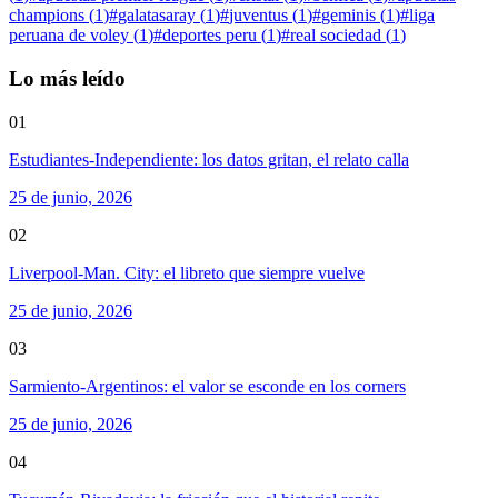
champions
(
1
)
#
galatasaray
(
1
)
#
juventus
(
1
)
#
geminis
(
1
)
#
liga
peruana de voley
(
1
)
#
deportes peru
(
1
)
#
real sociedad
(
1
)
Lo más leído
01
Estudiantes-Independiente: los datos gritan, el relato calla
25 de junio, 2026
02
Liverpool-Man. City: el libreto que siempre vuelve
25 de junio, 2026
03
Sarmiento-Argentinos: el valor se esconde en los corners
25 de junio, 2026
04