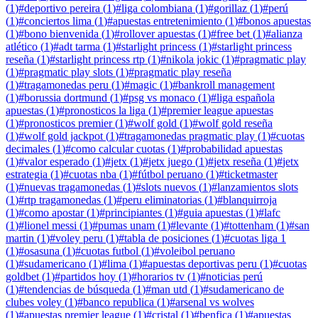
(
1
)
#
deportivo pereira
(
1
)
#
liga colombiana
(
1
)
#
gorillaz
(
1
)
#
perú
(
1
)
#
conciertos lima
(
1
)
#
apuestas entretenimiento
(
1
)
#
bonos apuestas
(
1
)
#
bono bienvenida
(
1
)
#
rollover apuestas
(
1
)
#
free bet
(
1
)
#
alianza
atlético
(
1
)
#
adt tarma
(
1
)
#
starlight princess
(
1
)
#
starlight princess
reseña
(
1
)
#
starlight princess rtp
(
1
)
#
nikola jokic
(
1
)
#
pragmatic play
(
1
)
#
pragmatic play slots
(
1
)
#
pragmatic play reseña
(
1
)
#
tragamonedas peru
(
1
)
#
magic
(
1
)
#
bankroll management
(
1
)
#
borussia dortmund
(
1
)
#
psg vs monaco
(
1
)
#
liga española
apuestas
(
1
)
#
pronosticos la liga
(
1
)
#
premier league apuestas
(
1
)
#
pronosticos premier
(
1
)
#
wolf gold
(
1
)
#
wolf gold reseña
(
1
)
#
wolf gold jackpot
(
1
)
#
tragamonedas pragmatic play
(
1
)
#
cuotas
decimales
(
1
)
#
como calcular cuotas
(
1
)
#
probabilidad apuestas
(
1
)
#
valor esperado
(
1
)
#
jetx
(
1
)
#
jetx juego
(
1
)
#
jetx reseña
(
1
)
#
jetx
estrategia
(
1
)
#
cuotas nba
(
1
)
#
fútbol peruano
(
1
)
#
ticketmaster
(
1
)
#
nuevas tragamonedas
(
1
)
#
slots nuevos
(
1
)
#
lanzamientos slots
(
1
)
#
rtp tragamonedas
(
1
)
#
peru eliminatorias
(
1
)
#
blanquirroja
(
1
)
#
como apostar
(
1
)
#
principiantes
(
1
)
#
guia apuestas
(
1
)
#
lafc
(
1
)
#
lionel messi
(
1
)
#
pumas unam
(
1
)
#
levante
(
1
)
#
tottenham
(
1
)
#
san
martin
(
1
)
#
voley peru
(
1
)
#
tabla de posiciones
(
1
)
#
cuotas liga 1
(
1
)
#
osasuna
(
1
)
#
cuotas futbol
(
1
)
#
voleibol peruano
(
1
)
#
sudamericano
(
1
)
#
lima
(
1
)
#
apuestas deportivas peru
(
1
)
#
cuotas
goldbet
(
1
)
#
partidos hoy
(
1
)
#
horarios tv
(
1
)
#
noticias perú
(
1
)
#
tendencias de búsqueda
(
1
)
#
man utd
(
1
)
#
sudamericano de
clubes voley
(
1
)
#
banco republica
(
1
)
#
arsenal vs wolves
(
1
)
#
apuestas premier league
(
1
)
#
cristal
(
1
)
#
benfica
(
1
)
#
apuestas