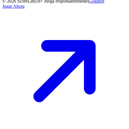
©
2026
ScoreLab
|
18+ Juega responsablemente
|
GoldBet
Jugar Ahora