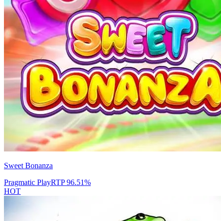
Sweet Bonanza
Pragmatic Play
RTP
96.51
%
HOT