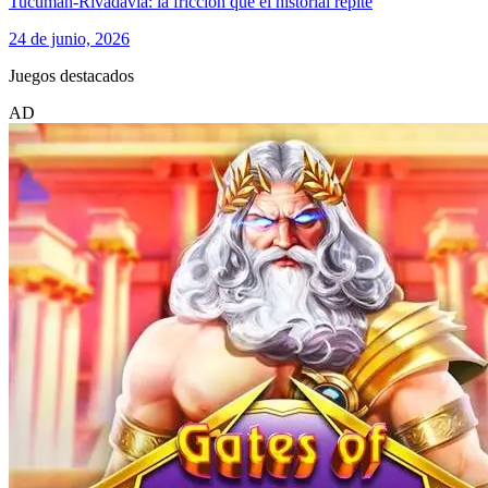
Tucumán-Rivadavia: la fricción que el historial repite
24 de junio, 2026
Juegos destacados
AD