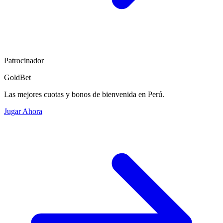
Patrocinador
GoldBet
Las mejores cuotas y bonos de bienvenida en Perú.
Jugar Ahora