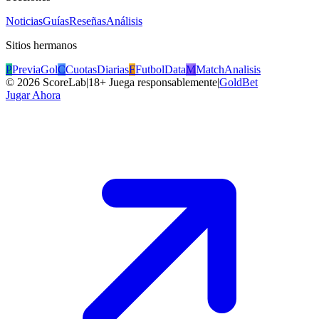
Noticias
Guías
Reseñas
Análisis
Sitios hermanos
P
PreviaGol
C
CuotasDiarias
F
FutbolData
M
MatchAnalisis
©
2026
ScoreLab
|
18+ Juega responsablemente
|
GoldBet
Jugar Ahora