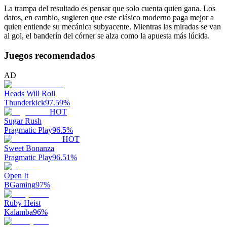
La trampa del resultado es pensar que solo cuenta quien gana. Los
datos, en cambio, sugieren que este clásico moderno paga mejor a
quien entiende su mecánica subyacente. Mientras las miradas se van
al gol, el banderín del córner se alza como la apuesta más lúcida.
Juegos recomendados
AD
Heads Will Roll
Thunderkick
97.59
%
HOT
Sugar Rush
Pragmatic Play
96.5
%
HOT
Sweet Bonanza
Pragmatic Play
96.51
%
Open It
BGaming
97
%
Ruby Heist
Kalamba
96
%