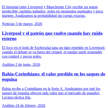
El historial entre Liverpool y Manchester City escribe un guion
predecible: partidos trabados, goles en momentos puntuales y poco
margen. Analizamos la probabilidad sin cuotas exactas.
Noticias
·
3 de marzo, 2026
Liverpool y el patrón que vuelve cuando hay ruido
externo
El foco en el look de Szoboszlai tapa un dato repetido en Liverpool:
cuando el debate se va fuera del césped, el equipo suele responder
con control y pocos goles.
Análisis
·
2 de junio, 2026
Bahia-Corinthians: el valor perdido en los saques de
esquina
Bahia recibe a Corinthians en la Serie A. Analizamos por qué los
saques de esquina ofrecen más valor que el mercado de ganador.
Lectura táctica fría.
Análisis
·
24 de febrero, 2026