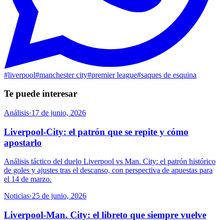
#
liverpool
#
manchester city
#
premier league
#
saques de esquina
Te puede interesar
Análisis
·
17 de junio, 2026
Liverpool-City: el patrón que se repite y cómo
apostarlo
Análisis táctico del duelo Liverpool vs Man. City: el patrón histórico
de goles y ajustes tras el descanso, con perspectiva de apuestas para
el 14 de marzo.
Noticias
·
25 de junio, 2026
Liverpool-Man. City: el libreto que siempre vuelve