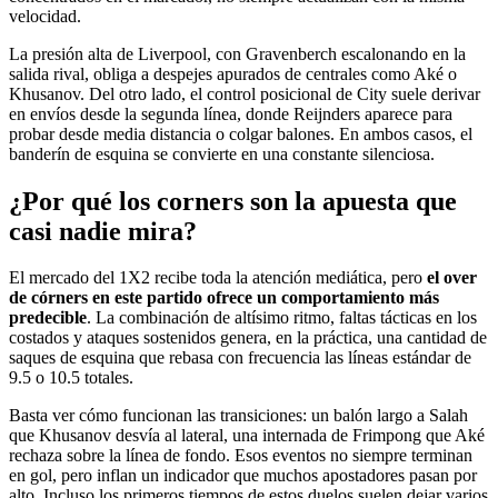
velocidad.
La presión alta de Liverpool, con Gravenberch escalonando en la
salida rival, obliga a despejes apurados de centrales como Aké o
Khusanov. Del otro lado, el control posicional de City suele derivar
en envíos desde la segunda línea, donde Reijnders aparece para
probar desde media distancia o colgar balones. En ambos casos, el
banderín de esquina se convierte en una constante silenciosa.
¿Por qué los corners son la apuesta que
casi nadie mira?
El mercado del 1X2 recibe toda la atención mediática, pero
el over
de córners en este partido ofrece un comportamiento más
predecible
. La combinación de altísimo ritmo, faltas tácticas en los
costados y ataques sostenidos genera, en la práctica, una cantidad de
saques de esquina que rebasa con frecuencia las líneas estándar de
9.5 o 10.5 totales.
Basta ver cómo funcionan las transiciones: un balón largo a Salah
que Khusanov desvía al lateral, una internada de Frimpong que Aké
rechaza sobre la línea de fondo. Esos eventos no siempre terminan
en gol, pero inflan un indicador que muchos apostadores pasan por
alto. Incluso los primeros tiempos de estos duelos suelen dejar varios