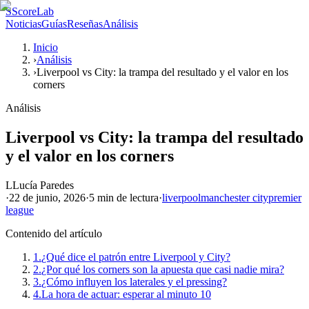
S
ScoreLab
Noticias
Guías
Reseñas
Análisis
Inicio
›
Análisis
›
Liverpool vs City: la trampa del resultado y el valor en los
corners
Análisis
Liverpool vs City: la trampa del resultado
y el valor en los corners
L
Lucía Paredes
·
22 de junio, 2026
·
5 min
de lectura
·
liverpool
manchester city
premier
league
Contenido del artículo
1.
¿Qué dice el patrón entre Liverpool y City?
2.
¿Por qué los corners son la apuesta que casi nadie mira?
3.
¿Cómo influyen los laterales y el pressing?
4.
La hora de actuar: esperar al minuto 10