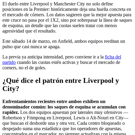
El duelo entre Liverpool y Manchester City no solo define
posiciones en la Premier: históricamente deja una huella concreta en
el mercado de córners. Los datos sugieren que la mejor apuesta para
este cruce no pasa por el 1X2, sino por sobrepasar la línea de saques
de esquina, un detalle que las cuotas suelen tratar con menos
agresividad que el resultado.
Este sábado 14 de marzo, en Anfield, ambos equipos reeditan un
pulso que casi nunca se apaga.
La previa ya anticipa intensidad, pero conviene ir a la
ficha del
partido
cuando las cuotas estén activas y buscar el mercado de
corners, no el de goles.
¿Qué dice el patrón entre Liverpool y
City?
Enfrentamientos recientes entre ambos exhiben un
denominador común: los saques de esquina se acumulan con
rapidez.
Los dos equipos apuestan por laterales muy ofensivos —
Robertson y Frimpong en Liverpool, Lewis o Aït‑Nouri en City—
que buscan el desborde una y otra vez. Cada centro bloqueado o
despejado suma una estadística que los operadores de apuestas,
concentrados en el marcador, no siempre actualizan con la misma