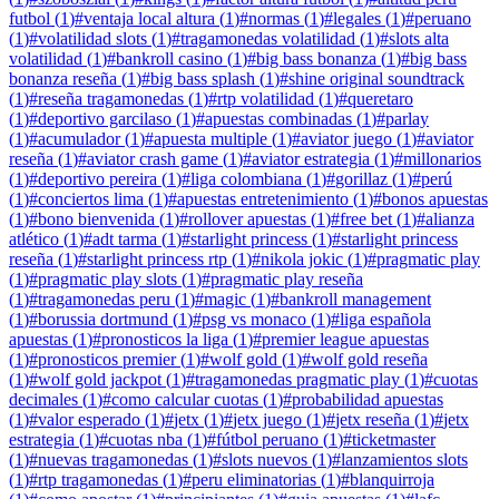
futbol
(
1
)
#
ventaja local altura
(
1
)
#
normas
(
1
)
#
legales
(
1
)
#
peruano
(
1
)
#
volatilidad slots
(
1
)
#
tragamonedas volatilidad
(
1
)
#
slots alta
volatilidad
(
1
)
#
bankroll casino
(
1
)
#
big bass bonanza
(
1
)
#
big bass
bonanza reseña
(
1
)
#
big bass splash
(
1
)
#
shine original soundtrack
(
1
)
#
reseña tragamonedas
(
1
)
#
rtp volatilidad
(
1
)
#
queretaro
(
1
)
#
deportivo garcilaso
(
1
)
#
apuestas combinadas
(
1
)
#
parlay
(
1
)
#
acumulador
(
1
)
#
apuesta multiple
(
1
)
#
aviator juego
(
1
)
#
aviator
reseña
(
1
)
#
aviator crash game
(
1
)
#
aviator estrategia
(
1
)
#
millonarios
(
1
)
#
deportivo pereira
(
1
)
#
liga colombiana
(
1
)
#
gorillaz
(
1
)
#
perú
(
1
)
#
conciertos lima
(
1
)
#
apuestas entretenimiento
(
1
)
#
bonos apuestas
(
1
)
#
bono bienvenida
(
1
)
#
rollover apuestas
(
1
)
#
free bet
(
1
)
#
alianza
atlético
(
1
)
#
adt tarma
(
1
)
#
starlight princess
(
1
)
#
starlight princess
reseña
(
1
)
#
starlight princess rtp
(
1
)
#
nikola jokic
(
1
)
#
pragmatic play
(
1
)
#
pragmatic play slots
(
1
)
#
pragmatic play reseña
(
1
)
#
tragamonedas peru
(
1
)
#
magic
(
1
)
#
bankroll management
(
1
)
#
borussia dortmund
(
1
)
#
psg vs monaco
(
1
)
#
liga española
apuestas
(
1
)
#
pronosticos la liga
(
1
)
#
premier league apuestas
(
1
)
#
pronosticos premier
(
1
)
#
wolf gold
(
1
)
#
wolf gold reseña
(
1
)
#
wolf gold jackpot
(
1
)
#
tragamonedas pragmatic play
(
1
)
#
cuotas
decimales
(
1
)
#
como calcular cuotas
(
1
)
#
probabilidad apuestas
(
1
)
#
valor esperado
(
1
)
#
jetx
(
1
)
#
jetx juego
(
1
)
#
jetx reseña
(
1
)
#
jetx
estrategia
(
1
)
#
cuotas nba
(
1
)
#
fútbol peruano
(
1
)
#
ticketmaster
(
1
)
#
nuevas tragamonedas
(
1
)
#
slots nuevos
(
1
)
#
lanzamientos slots
(
1
)
#
rtp tragamonedas
(
1
)
#
peru eliminatorias
(
1
)
#
blanquirroja