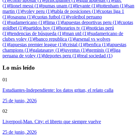
(
1
)
#
como apostar
(
1
)
#
principiantes
(
1
)
#
guia apuestas
(
1
)
#
lafc
(
1
)
#
lionel messi
(
1
)
#
pumas unam
(
1
)
#
levante
(
1
)
#
tottenham
(
1
)
#
san
martin
(
1
)
#
voley peru
(
1
)
#
tabla de posiciones
(
1
)
#
cuotas liga 1
(
1
)
#
osasuna
(
1
)
#
cuotas futbol
(
1
)
#
voleibol peruano
(
1
)
#
sudamericano
(
1
)
#
lima
(
1
)
#
apuestas deportivas peru
(
1
)
#
cuotas
goldbet
(
1
)
#
partidos hoy
(
1
)
#
horarios tv
(
1
)
#
noticias perú
(
1
)
#
tendencias de búsqueda
(
1
)
#
man utd
(
1
)
#
sudamericano de
clubes voley
(
1
)
#
banco republica
(
1
)
#
arsenal vs wolves
(
1
)
#
apuestas premier league
(
1
)
#
cristal
(
1
)
#
benfica
(
1
)
#
apuestas
champions
(
1
)
#
galatasaray
(
1
)
#
juventus
(
1
)
#
geminis
(
1
)
#
liga
peruana de voley
(
1
)
#
deportes peru
(
1
)
#
real sociedad
(
1
)
Lo más leído
01
Estudiantes-Independiente: los datos gritan, el relato calla
25 de junio, 2026
02
Liverpool-Man. City: el libreto que siempre vuelve
25 de junio, 2026