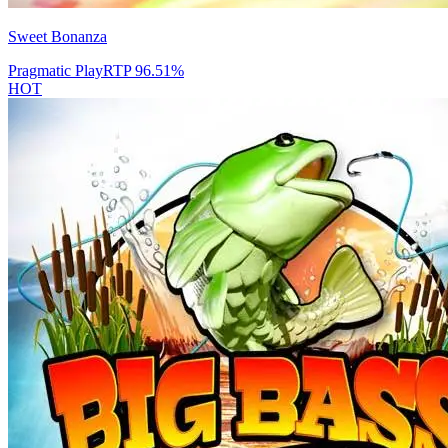
Sweet Bonanza
Pragmatic Play
RTP
96.51
%
HOT