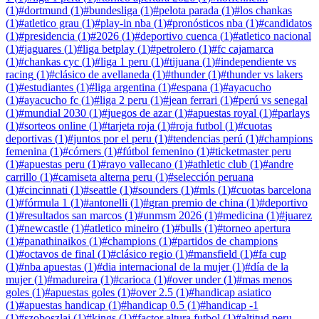
(
1
)
#
dortmund
(
1
)
#
bundesliga
(
1
)
#
pelota parada
(
1
)
#
los chankas
(
1
)
#
atletico grau
(
1
)
#
play-in nba
(
1
)
#
pronósticos nba
(
1
)
#
candidatos
(
1
)
#
presidencia
(
1
)
#
2026
(
1
)
#
deportivo cuenca
(
1
)
#
atletico nacional
(
1
)
#
jaguares
(
1
)
#
liga betplay
(
1
)
#
petrolero
(
1
)
#
fc cajamarca
(
1
)
#
chankas cyc
(
1
)
#
liga 1 peru
(
1
)
#
tijuana
(
1
)
#
independiente vs
racing
(
1
)
#
clásico de avellaneda
(
1
)
#
thunder
(
1
)
#
thunder vs lakers
(
1
)
#
estudiantes
(
1
)
#
liga argentina
(
1
)
#
espana
(
1
)
#
ayacucho
(
1
)
#
ayacucho fc
(
1
)
#
liga 2 peru
(
1
)
#
jean ferrari
(
1
)
#
perú vs senegal
(
1
)
#
mundial 2030
(
1
)
#
juegos de azar
(
1
)
#
apuestas royal
(
1
)
#
parlays
(
1
)
#
sorteos online
(
1
)
#
tarjeta roja
(
1
)
#
roja futbol
(
1
)
#
cuotas
deportivas
(
1
)
#
juntos por el peru
(
1
)
#
tendencias perú
(
1
)
#
champions
femenina
(
1
)
#
córners
(
1
)
#
fútbol femenino
(
1
)
#
ticketmaster peru
(
1
)
#
apuestas peru
(
1
)
#
rayo vallecano
(
1
)
#
athletic club
(
1
)
#
andre
carrillo
(
1
)
#
camiseta alterna peru
(
1
)
#
selección peruana
(
1
)
#
cincinnati
(
1
)
#
seattle
(
1
)
#
sounders
(
1
)
#
mls
(
1
)
#
cuotas barcelona
(
1
)
#
fórmula 1
(
1
)
#
antonelli
(
1
)
#
gran premio de china
(
1
)
#
deportivo
(
1
)
#
resultados san marcos
(
1
)
#
unmsm 2026
(
1
)
#
medicina
(
1
)
#
juarez
(
1
)
#
newcastle
(
1
)
#
atletico mineiro
(
1
)
#
bulls
(
1
)
#
torneo apertura
(
1
)
#
panathinaikos
(
1
)
#
champions
(
1
)
#
partidos de champions
(
1
)
#
octavos de final
(
1
)
#
clásico regio
(
1
)
#
mansfield
(
1
)
#
fa cup
(
1
)
#
nba apuestas
(
1
)
#
dia internacional de la mujer
(
1
)
#
día de la
mujer
(
1
)
#
madureira
(
1
)
#
carioca
(
1
)
#
over under
(
1
)
#
mas menos
goles
(
1
)
#
apuestas goles
(
1
)
#
over 2.5
(
1
)
#
handicap asiatico
(
1
)
#
apuestas handicap
(
1
)
#
handicap 0.5
(
1
)
#
handicap -1
(
1
)
#
szoboszlai
(
1
)
#
kings
(
1
)
#
factor altura futbol
(
1
)
#
altitud peru