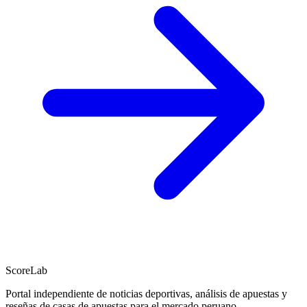
ScoreLab
Portal independiente de noticias deportivas, análisis de apuestas y
reseñas de casas de apuestas para el mercado peruano.