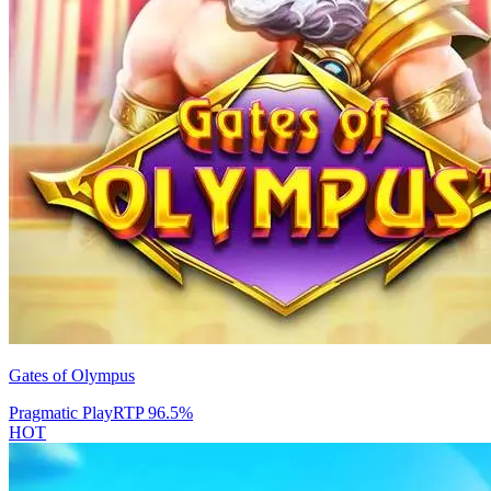
Gates of Olympus
Pragmatic Play
RTP
96.5
%
HOT