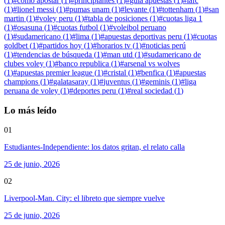
(
1
)
#
como apostar
(
1
)
#
principiantes
(
1
)
#
guia apuestas
(
1
)
#
lafc
(
1
)
#
lionel messi
(
1
)
#
pumas unam
(
1
)
#
levante
(
1
)
#
tottenham
(
1
)
#
san
martin
(
1
)
#
voley peru
(
1
)
#
tabla de posiciones
(
1
)
#
cuotas liga 1
(
1
)
#
osasuna
(
1
)
#
cuotas futbol
(
1
)
#
voleibol peruano
(
1
)
#
sudamericano
(
1
)
#
lima
(
1
)
#
apuestas deportivas peru
(
1
)
#
cuotas
goldbet
(
1
)
#
partidos hoy
(
1
)
#
horarios tv
(
1
)
#
noticias perú
(
1
)
#
tendencias de búsqueda
(
1
)
#
man utd
(
1
)
#
sudamericano de
clubes voley
(
1
)
#
banco republica
(
1
)
#
arsenal vs wolves
(
1
)
#
apuestas premier league
(
1
)
#
cristal
(
1
)
#
benfica
(
1
)
#
apuestas
champions
(
1
)
#
galatasaray
(
1
)
#
juventus
(
1
)
#
geminis
(
1
)
#
liga
peruana de voley
(
1
)
#
deportes peru
(
1
)
#
real sociedad
(
1
)
Lo más leído
01
Estudiantes-Independiente: los datos gritan, el relato calla
25 de junio, 2026
02
Liverpool-Man. City: el libreto que siempre vuelve
25 de junio, 2026