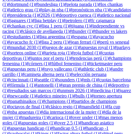
(
1
)
#
dortmund
(
1
)
#
bundesliga
(
1
)
#
pelota parada
(
1
)
#
los chankas
(
1
)
#
atletico grau
(
1
)
#
play-in nba
(
1
)
#
pronósticos nba
(
1
)
#
candidatos
(
1
)
#
presidencia
(
1
)
#
2026
(
1
)
#
deportivo cuenca
(
1
)
#
atletico nacional
(
1
)
#
jaguares
(
1
)
#
liga betplay
(
1
)
#
petrolero
(
1
)
#
fc cajamarca
(
1
)
#
chankas cyc
(
1
)
#
liga 1 peru
(
1
)
#
tijuana
(
1
)
#
independiente vs
racing
(
1
)
#
clásico de avellaneda
(
1
)
#
thunder
(
1
)
#
thunder vs lakers
(
1
)
#
estudiantes
(
1
)
#
liga argentina
(
1
)
#
espana
(
1
)
#
ayacucho
(
1
)
#
ayacucho fc
(
1
)
#
liga 2 peru
(
1
)
#
jean ferrari
(
1
)
#
perú vs senegal
(
1
)
#
mundial 2030
(
1
)
#
juegos de azar
(
1
)
#
apuestas royal
(
1
)
#
parlays
(
1
)
#
sorteos online
(
1
)
#
tarjeta roja
(
1
)
#
roja futbol
(
1
)
#
cuotas
deportivas
(
1
)
#
juntos por el peru
(
1
)
#
tendencias perú
(
1
)
#
champions
femenina
(
1
)
#
córners
(
1
)
#
fútbol femenino
(
1
)
#
ticketmaster peru
(
1
)
#
apuestas peru
(
1
)
#
rayo vallecano
(
1
)
#
athletic club
(
1
)
#
andre
carrillo
(
1
)
#
camiseta alterna peru
(
1
)
#
selección peruana
(
1
)
#
cincinnati
(
1
)
#
seattle
(
1
)
#
sounders
(
1
)
#
mls
(
1
)
#
cuotas barcelona
(
1
)
#
fórmula 1
(
1
)
#
antonelli
(
1
)
#
gran premio de china
(
1
)
#
deportivo
(
1
)
#
resultados san marcos
(
1
)
#
unmsm 2026
(
1
)
#
medicina
(
1
)
#
juarez
(
1
)
#
newcastle
(
1
)
#
atletico mineiro
(
1
)
#
bulls
(
1
)
#
torneo apertura
(
1
)
#
panathinaikos
(
1
)
#
champions
(
1
)
#
partidos de champions
(
1
)
#
octavos de final
(
1
)
#
clásico regio
(
1
)
#
mansfield
(
1
)
#
fa cup
(
1
)
#
nba apuestas
(
1
)
#
dia internacional de la mujer
(
1
)
#
día de la
mujer
(
1
)
#
madureira
(
1
)
#
carioca
(
1
)
#
over under
(
1
)
#
mas menos
goles
(
1
)
#
apuestas goles
(
1
)
#
over 2.5
(
1
)
#
handicap asiatico
(
1
)
#
apuestas handicap
(
1
)
#
handicap 0.5
(
1
)
#
handicap -1
(
1
)
#
szoboszlai
(
1
)
#
kings
(
1
)
#
factor altura futbol
(
1
)
#
altitud peru