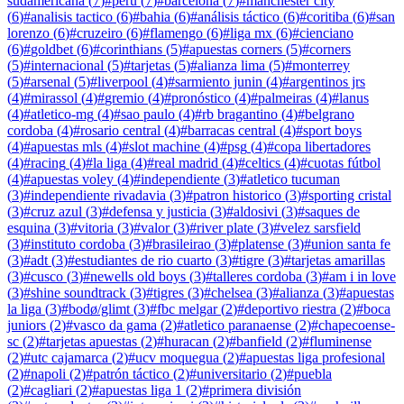
sudamericana
(
7
)
#
peru
(
7
)
#
barcelona
(
7
)
#
manchester city
(
6
)
#
analisis tactico
(
6
)
#
bahia
(
6
)
#
análisis táctico
(
6
)
#
coritiba
(
6
)
#
san
lorenzo
(
6
)
#
cruzeiro
(
6
)
#
flamengo
(
6
)
#
liga mx
(
6
)
#
cienciano
(
6
)
#
goldbet
(
6
)
#
corinthians
(
5
)
#
apuestas corners
(
5
)
#
corners
(
5
)
#
internacional
(
5
)
#
tarjetas
(
5
)
#
alianza lima
(
5
)
#
monterrey
(
5
)
#
arsenal
(
5
)
#
liverpool
(
4
)
#
sarmiento junin
(
4
)
#
argentinos jrs
(
4
)
#
mirassol
(
4
)
#
gremio
(
4
)
#
pronóstico
(
4
)
#
palmeiras
(
4
)
#
lanus
(
4
)
#
atletico-mg
(
4
)
#
sao paulo
(
4
)
#
rb bragantino
(
4
)
#
belgrano
cordoba
(
4
)
#
rosario central
(
4
)
#
barracas central
(
4
)
#
sport boys
(
4
)
#
apuestas mls
(
4
)
#
slot machine
(
4
)
#
psg
(
4
)
#
copa libertadores
(
4
)
#
racing
(
4
)
#
la liga
(
4
)
#
real madrid
(
4
)
#
celtics
(
4
)
#
cuotas fútbol
(
4
)
#
apuestas voley
(
4
)
#
independiente
(
3
)
#
atletico tucuman
(
3
)
#
independiente rivadavia
(
3
)
#
patron historico
(
3
)
#
sporting cristal
(
3
)
#
cruz azul
(
3
)
#
defensa y justicia
(
3
)
#
aldosivi
(
3
)
#
saques de
esquina
(
3
)
#
vitoria
(
3
)
#
valor
(
3
)
#
river plate
(
3
)
#
velez sarsfield
(
3
)
#
instituto cordoba
(
3
)
#
brasileirao
(
3
)
#
platense
(
3
)
#
union santa fe
(
3
)
#
adt
(
3
)
#
estudiantes de rio cuarto
(
3
)
#
tigre
(
3
)
#
tarjetas amarillas
(
3
)
#
cusco
(
3
)
#
newells old boys
(
3
)
#
talleres cordoba
(
3
)
#
am i in love
(
3
)
#
shine soundtrack
(
3
)
#
tigres
(
3
)
#
chelsea
(
3
)
#
alianza
(
3
)
#
apuestas
la liga
(
3
)
#
bodø/glimt
(
3
)
#
fbc melgar
(
2
)
#
deportivo riestra
(
2
)
#
boca
juniors
(
2
)
#
vasco da gama
(
2
)
#
atletico paranaense
(
2
)
#
chapecoense-
sc
(
2
)
#
tarjetas apuestas
(
2
)
#
huracan
(
2
)
#
banfield
(
2
)
#
fluminense
(
2
)
#
utc cajamarca
(
2
)
#
ucv moquegua
(
2
)
#
apuestas liga profesional
(
2
)
#
napoli
(
2
)
#
patrón táctico
(
2
)
#
universitario
(
2
)
#
puebla
(
2
)
#
cagliari
(
2
)
#
apuestas liga 1
(
2
)
#
primera división