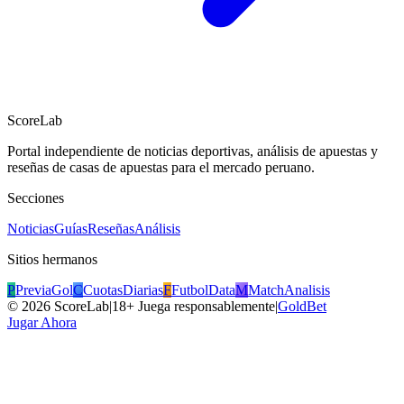
ScoreLab
Portal independiente de noticias deportivas, análisis de apuestas y
reseñas de casas de apuestas para el mercado peruano.
Secciones
Noticias
Guías
Reseñas
Análisis
Sitios hermanos
P
PreviaGol
C
CuotasDiarias
F
FutbolData
M
MatchAnalisis
©
2026
ScoreLab
|
18+ Juega responsablemente
|
GoldBet
Jugar Ahora