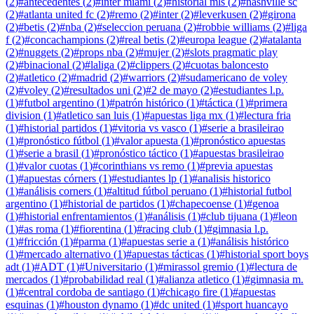
(
2
)
#
antecedentes
(
2
)
#
inter miami
(
2
)
#
historial mls
(
2
)
#
nashville sc
(
2
)
#
atlanta united fc
(
2
)
#
remo
(
2
)
#
inter
(
2
)
#
leverkusen
(
2
)
#
girona
(
2
)
#
betis
(
2
)
#
nba
(
2
)
#
seleccion peruana
(
2
)
#
robbie williams
(
2
)
#
liga
f
(
2
)
#
concachampions
(
2
)
#
real betis
(
2
)
#
europa league
(
2
)
#
atalanta
(
2
)
#
nuggets
(
2
)
#
props nba
(
2
)
#
mujer
(
2
)
#
slots pragmatic play
(
2
)
#
binacional
(
2
)
#
laliga
(
2
)
#
clippers
(
2
)
#
cuotas baloncesto
(
2
)
#
atletico
(
2
)
#
madrid
(
2
)
#
warriors
(
2
)
#
sudamericano de voley
(
2
)
#
voley
(
2
)
#
resultados uni
(
2
)
#
2 de mayo
(
2
)
#
estudiantes l.p.
(
1
)
#
futbol argentino
(
1
)
#
patrón histórico
(
1
)
#
táctica
(
1
)
#
primera
division
(
1
)
#
atletico san luis
(
1
)
#
apuestas liga mx
(
1
)
#
lectura fria
(
1
)
#
historial partidos
(
1
)
#
vitoria vs vasco
(
1
)
#
serie a brasileirao
(
1
)
#
pronóstico fútbol
(
1
)
#
valor apuesta
(
1
)
#
pronóstico apuestas
(
1
)
#
serie a brasil
(
1
)
#
pronóstico táctico
(
1
)
#
apuestas brasileirao
(
1
)
#
valor cuotas
(
1
)
#
corinthians vs remo
(
1
)
#
previa apuestas
(
1
)
#
apuestas córners
(
1
)
#
estudiantes lp
(
1
)
#
analisis historico
(
1
)
#
análisis corners
(
1
)
#
altitud fútbol peruano
(
1
)
#
historial futbol
argentino
(
1
)
#
historial de partidos
(
1
)
#
chapecoense
(
1
)
#
genoa
(
1
)
#
historial enfrentamientos
(
1
)
#
análisis
(
1
)
#
club tijuana
(
1
)
#
leon
(
1
)
#
as roma
(
1
)
#
fiorentina
(
1
)
#
racing club
(
1
)
#
gimnasia l.p.
(
1
)
#
fricción
(
1
)
#
parma
(
1
)
#
apuestas serie a
(
1
)
#
análisis histórico
(
1
)
#
mercado alternativo
(
1
)
#
apuestas tácticas
(
1
)
#
historial sport boys
adt
(
1
)
#
ADT
(
1
)
#
Universitario
(
1
)
#
mirassol gremio
(
1
)
#
lectura de
mercados
(
1
)
#
probabilidad real
(
1
)
#
alianza atletico
(
1
)
#
gimnasia m.
(
1
)
#
central cordoba de santiago
(
1
)
#
chicago fire
(
1
)
#
apuestas
esquinas
(
1
)
#
houston dynamo
(
1
)
#
dc united
(
1
)
#
sport huancayo