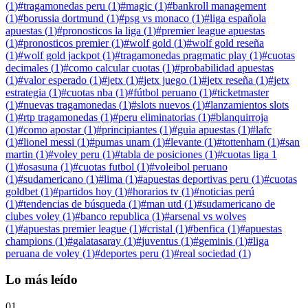
(
1
)
#
tragamonedas peru
(
1
)
#
magic
(
1
)
#
bankroll management
(
1
)
#
borussia dortmund
(
1
)
#
psg vs monaco
(
1
)
#
liga española
apuestas
(
1
)
#
pronosticos la liga
(
1
)
#
premier league apuestas
(
1
)
#
pronosticos premier
(
1
)
#
wolf gold
(
1
)
#
wolf gold reseña
(
1
)
#
wolf gold jackpot
(
1
)
#
tragamonedas pragmatic play
(
1
)
#
cuotas
decimales
(
1
)
#
como calcular cuotas
(
1
)
#
probabilidad apuestas
(
1
)
#
valor esperado
(
1
)
#
jetx
(
1
)
#
jetx juego
(
1
)
#
jetx reseña
(
1
)
#
jetx
estrategia
(
1
)
#
cuotas nba
(
1
)
#
fútbol peruano
(
1
)
#
ticketmaster
(
1
)
#
nuevas tragamonedas
(
1
)
#
slots nuevos
(
1
)
#
lanzamientos slots
(
1
)
#
rtp tragamonedas
(
1
)
#
peru eliminatorias
(
1
)
#
blanquirroja
(
1
)
#
como apostar
(
1
)
#
principiantes
(
1
)
#
guia apuestas
(
1
)
#
lafc
(
1
)
#
lionel messi
(
1
)
#
pumas unam
(
1
)
#
levante
(
1
)
#
tottenham
(
1
)
#
san
martin
(
1
)
#
voley peru
(
1
)
#
tabla de posiciones
(
1
)
#
cuotas liga 1
(
1
)
#
osasuna
(
1
)
#
cuotas futbol
(
1
)
#
voleibol peruano
(
1
)
#
sudamericano
(
1
)
#
lima
(
1
)
#
apuestas deportivas peru
(
1
)
#
cuotas
goldbet
(
1
)
#
partidos hoy
(
1
)
#
horarios tv
(
1
)
#
noticias perú
(
1
)
#
tendencias de búsqueda
(
1
)
#
man utd
(
1
)
#
sudamericano de
clubes voley
(
1
)
#
banco republica
(
1
)
#
arsenal vs wolves
(
1
)
#
apuestas premier league
(
1
)
#
cristal
(
1
)
#
benfica
(
1
)
#
apuestas
champions
(
1
)
#
galatasaray
(
1
)
#
juventus
(
1
)
#
geminis
(
1
)
#
liga
peruana de voley
(
1
)
#
deportes peru
(
1
)
#
real sociedad
(
1
)
Lo más leído
01