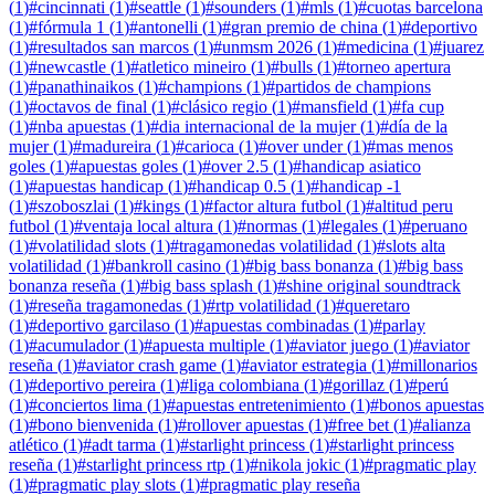
(
1
)
#
cincinnati
(
1
)
#
seattle
(
1
)
#
sounders
(
1
)
#
mls
(
1
)
#
cuotas barcelona
(
1
)
#
fórmula 1
(
1
)
#
antonelli
(
1
)
#
gran premio de china
(
1
)
#
deportivo
(
1
)
#
resultados san marcos
(
1
)
#
unmsm 2026
(
1
)
#
medicina
(
1
)
#
juarez
(
1
)
#
newcastle
(
1
)
#
atletico mineiro
(
1
)
#
bulls
(
1
)
#
torneo apertura
(
1
)
#
panathinaikos
(
1
)
#
champions
(
1
)
#
partidos de champions
(
1
)
#
octavos de final
(
1
)
#
clásico regio
(
1
)
#
mansfield
(
1
)
#
fa cup
(
1
)
#
nba apuestas
(
1
)
#
dia internacional de la mujer
(
1
)
#
día de la
mujer
(
1
)
#
madureira
(
1
)
#
carioca
(
1
)
#
over under
(
1
)
#
mas menos
goles
(
1
)
#
apuestas goles
(
1
)
#
over 2.5
(
1
)
#
handicap asiatico
(
1
)
#
apuestas handicap
(
1
)
#
handicap 0.5
(
1
)
#
handicap -1
(
1
)
#
szoboszlai
(
1
)
#
kings
(
1
)
#
factor altura futbol
(
1
)
#
altitud peru
futbol
(
1
)
#
ventaja local altura
(
1
)
#
normas
(
1
)
#
legales
(
1
)
#
peruano
(
1
)
#
volatilidad slots
(
1
)
#
tragamonedas volatilidad
(
1
)
#
slots alta
volatilidad
(
1
)
#
bankroll casino
(
1
)
#
big bass bonanza
(
1
)
#
big bass
bonanza reseña
(
1
)
#
big bass splash
(
1
)
#
shine original soundtrack
(
1
)
#
reseña tragamonedas
(
1
)
#
rtp volatilidad
(
1
)
#
queretaro
(
1
)
#
deportivo garcilaso
(
1
)
#
apuestas combinadas
(
1
)
#
parlay
(
1
)
#
acumulador
(
1
)
#
apuesta multiple
(
1
)
#
aviator juego
(
1
)
#
aviator
reseña
(
1
)
#
aviator crash game
(
1
)
#
aviator estrategia
(
1
)
#
millonarios
(
1
)
#
deportivo pereira
(
1
)
#
liga colombiana
(
1
)
#
gorillaz
(
1
)
#
perú
(
1
)
#
conciertos lima
(
1
)
#
apuestas entretenimiento
(
1
)
#
bonos apuestas
(
1
)
#
bono bienvenida
(
1
)
#
rollover apuestas
(
1
)
#
free bet
(
1
)
#
alianza
atlético
(
1
)
#
adt tarma
(
1
)
#
starlight princess
(
1
)
#
starlight princess
reseña
(
1
)
#
starlight princess rtp
(
1
)
#
nikola jokic
(
1
)
#
pragmatic play
(
1
)
#
pragmatic play slots
(
1
)
#
pragmatic play reseña