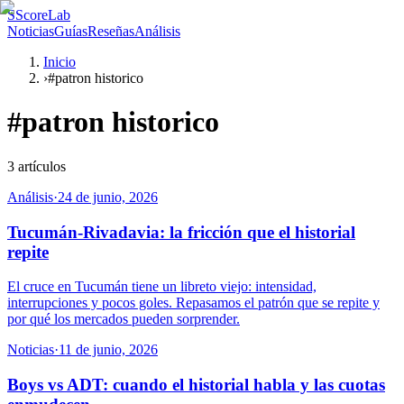
S
ScoreLab
Noticias
Guías
Reseñas
Análisis
Inicio
›
#patron historico
#
patron historico
3
artículos
Análisis
·
24 de junio, 2026
Tucumán-Rivadavia: la fricción que el historial
repite
El cruce en Tucumán tiene un libreto viejo: intensidad,
interrupciones y pocos goles. Repasamos el patrón que se repite y
por qué los mercados pueden sorprender.
Noticias
·
11 de junio, 2026
Boys vs ADT: cuando el historial habla y las cuotas