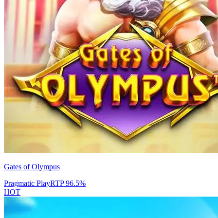
Gates of Olympus
Pragmatic Play
RTP
96.5
%
HOT