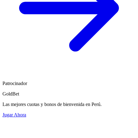
Patrocinador
GoldBet
Las mejores cuotas y bonos de bienvenida en Perú.
Jugar Ahora