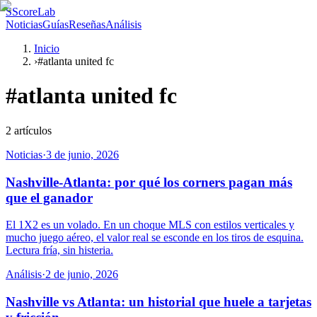
S
ScoreLab
Noticias
Guías
Reseñas
Análisis
Inicio
›
#atlanta united fc
#
atlanta united fc
2
artículos
Noticias
·
3 de junio, 2026
Nashville-Atlanta: por qué los corners pagan más
que el ganador
El 1X2 es un volado. En un choque MLS con estilos verticales y
mucho juego aéreo, el valor real se esconde en los tiros de esquina.
Lectura fría, sin histeria.
Análisis
·
2 de junio, 2026
Nashville vs Atlanta: un historial que huele a tarjetas