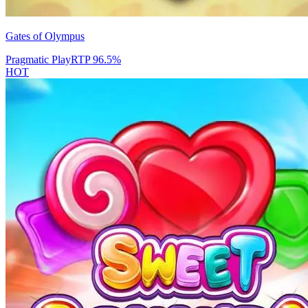
Gates of Olympus
Pragmatic Play
RTP
96.5
%
HOT