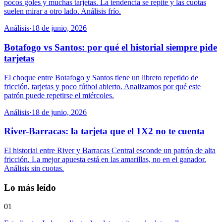
pocos goles y muchas tarjetas. La tendencia se repite y las cuotas
suelen mirar a otro lado. Análisis frío.
Análisis
·
18 de junio, 2026
Botafogo vs Santos: por qué el historial siempre pide
tarjetas
El choque entre Botafogo y Santos tiene un libreto repetido de
fricción, tarjetas y poco fútbol abierto. Analizamos por qué este
patrón puede repetirse el miércoles.
Análisis
·
18 de junio, 2026
River-Barracas: la tarjeta que el 1X2 no te cuenta
El historial entre River y Barracas Central esconde un patrón de alta
fricción. La mejor apuesta está en las amarillas, no en el ganador.
Análisis sin cuotas.
Lo más leído
01