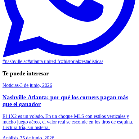
#
nashville sc
#
atlanta united fc
#
historial
#
estadisticas
Te puede interesar
Noticias
·
3 de junio, 2026
Nashville-Atlanta: por qué los corners pagan más
que el ganador
El 1X2 es un volado. En un choque MLS con estilos verticales y
mucho juego aéreo, el valor real se esconde en los tiros de esquina.
Lectura fría, sin histeria.
Análisis
·
25 de junio, 2026