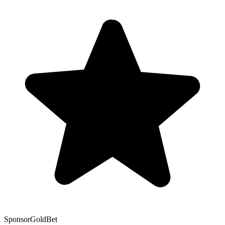
Sponsor
GoldBet