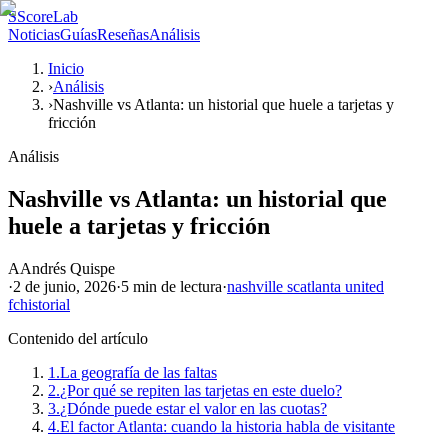
S
ScoreLab
Noticias
Guías
Reseñas
Análisis
Inicio
›
Análisis
›
Nashville vs Atlanta: un historial que huele a tarjetas y
fricción
Análisis
Nashville vs Atlanta: un historial que
huele a tarjetas y fricción
A
Andrés Quispe
·
2 de junio, 2026
·
5 min
de lectura
·
nashville sc
atlanta united
fc
historial
Contenido del artículo
1.
La geografía de las faltas
2.
¿Por qué se repiten las tarjetas en este duelo?
3.
¿Dónde puede estar el valor en las cuotas?
4.
El factor Atlanta: cuando la historia habla de visitante