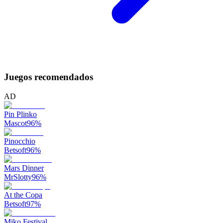
Juegos recomendados
AD
Pin Plinko
Mascot
96
%
Pinocchio
Betsoft
96
%
Mars Dinner
MrSlotty
96
%
At the Copa
Betsoft
97
%
Miko Festival