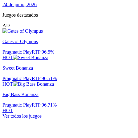
24 de junio, 2026
Juegos destacados
AD
Gates of Olympus
Pragmatic Play
RTP
96.5
%
HOT
Sweet Bonanza
Pragmatic Play
RTP
96.51
%
HOT
Big Bass Bonanza
Pragmatic Play
RTP
96.71
%
HOT
Ver todos los juegos