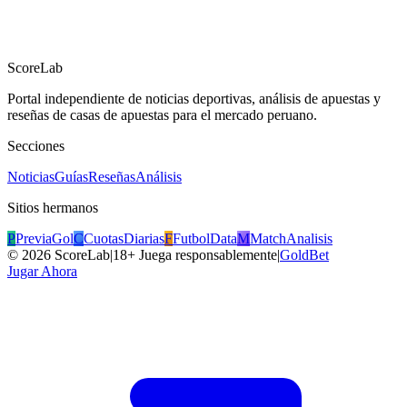
ScoreLab
Portal independiente de noticias deportivas, análisis de apuestas y
reseñas de casas de apuestas para el mercado peruano.
Secciones
Noticias
Guías
Reseñas
Análisis
Sitios hermanos
P
PreviaGol
C
CuotasDiarias
F
FutbolData
M
MatchAnalisis
©
2026
ScoreLab
|
18+ Juega responsablemente
|
GoldBet
Jugar Ahora