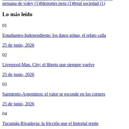
peruana de voley
(
1
)
#
deportes peru
(
1
)
#
real sociedad
(
1
)
Lo más leído
01
Estudiantes-Independiente: los datos gritan, el relato calla
25 de junio, 2026
02
Liverpool-Man. City: el libreto que siempre vuelve
25 de junio, 2026
03
Sarmiento-Argentinos: el valor se esconde en los corners
25 de junio, 2026
04
Tucumán-Rivadavia: la fricción que el historial repite