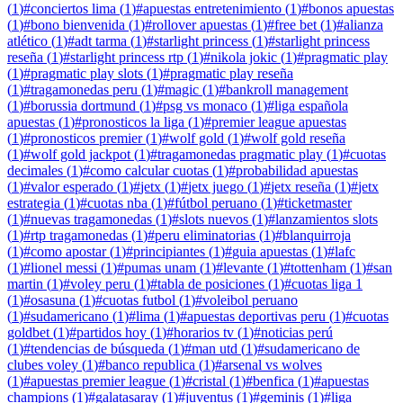
(
1
)
#
conciertos lima
(
1
)
#
apuestas entretenimiento
(
1
)
#
bonos apuestas
(
1
)
#
bono bienvenida
(
1
)
#
rollover apuestas
(
1
)
#
free bet
(
1
)
#
alianza
atlético
(
1
)
#
adt tarma
(
1
)
#
starlight princess
(
1
)
#
starlight princess
reseña
(
1
)
#
starlight princess rtp
(
1
)
#
nikola jokic
(
1
)
#
pragmatic play
(
1
)
#
pragmatic play slots
(
1
)
#
pragmatic play reseña
(
1
)
#
tragamonedas peru
(
1
)
#
magic
(
1
)
#
bankroll management
(
1
)
#
borussia dortmund
(
1
)
#
psg vs monaco
(
1
)
#
liga española
apuestas
(
1
)
#
pronosticos la liga
(
1
)
#
premier league apuestas
(
1
)
#
pronosticos premier
(
1
)
#
wolf gold
(
1
)
#
wolf gold reseña
(
1
)
#
wolf gold jackpot
(
1
)
#
tragamonedas pragmatic play
(
1
)
#
cuotas
decimales
(
1
)
#
como calcular cuotas
(
1
)
#
probabilidad apuestas
(
1
)
#
valor esperado
(
1
)
#
jetx
(
1
)
#
jetx juego
(
1
)
#
jetx reseña
(
1
)
#
jetx
estrategia
(
1
)
#
cuotas nba
(
1
)
#
fútbol peruano
(
1
)
#
ticketmaster
(
1
)
#
nuevas tragamonedas
(
1
)
#
slots nuevos
(
1
)
#
lanzamientos slots
(
1
)
#
rtp tragamonedas
(
1
)
#
peru eliminatorias
(
1
)
#
blanquirroja
(
1
)
#
como apostar
(
1
)
#
principiantes
(
1
)
#
guia apuestas
(
1
)
#
lafc
(
1
)
#
lionel messi
(
1
)
#
pumas unam
(
1
)
#
levante
(
1
)
#
tottenham
(
1
)
#
san
martin
(
1
)
#
voley peru
(
1
)
#
tabla de posiciones
(
1
)
#
cuotas liga 1
(
1
)
#
osasuna
(
1
)
#
cuotas futbol
(
1
)
#
voleibol peruano
(
1
)
#
sudamericano
(
1
)
#
lima
(
1
)
#
apuestas deportivas peru
(
1
)
#
cuotas
goldbet
(
1
)
#
partidos hoy
(
1
)
#
horarios tv
(
1
)
#
noticias perú
(
1
)
#
tendencias de búsqueda
(
1
)
#
man utd
(
1
)
#
sudamericano de
clubes voley
(
1
)
#
banco republica
(
1
)
#
arsenal vs wolves
(
1
)
#
apuestas premier league
(
1
)
#
cristal
(
1
)
#
benfica
(
1
)
#
apuestas
champions
(
1
)
#
galatasaray
(
1
)
#
juventus
(
1
)
#
geminis
(
1
)
#
liga