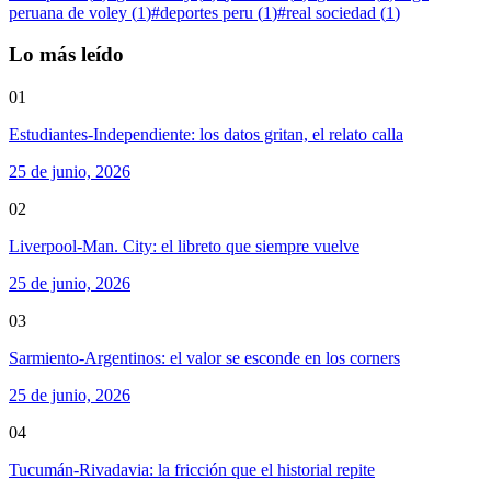
peruana de voley
(
1
)
#
deportes peru
(
1
)
#
real sociedad
(
1
)
Lo más leído
01
Estudiantes-Independiente: los datos gritan, el relato calla
25 de junio, 2026
02
Liverpool-Man. City: el libreto que siempre vuelve
25 de junio, 2026
03
Sarmiento-Argentinos: el valor se esconde en los corners
25 de junio, 2026
04
Tucumán-Rivadavia: la fricción que el historial repite