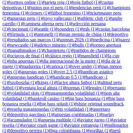
(
1
)
#
sorteos online
(
1
)
#
tarjeta roja
(
1
)
#
roja futbol
(
1
)
#
cuotas
deportivas
(
1
)
#
juntos por el peru
(
1
)
#
tendencias perú
(
1
)
#
champions
femenina
(
1
)
#
córners
(
1
)
#
fútbol femenino
(
1
)
#
ticketmaster peru
(
1
)
#
apuestas peru
(
1
)
#
rayo vallecano
(
1
)
#
athletic club
(
1
)
#
andre
carrillo
(
1
)
#
camiseta alterna peru
(
1
)
#
selección peruana
(
1
)
#
cincinnati
(
1
)
#
seattle
(
1
)
#
sounders
(
1
)
#
mls
(
1
)
#
cuotas barcelona
(
1
)
#
fórmula 1
(
1
)
#
antonelli
(
1
)
#
gran premio de china
(
1
)
#
deportivo
(
1
)
#
resultados san marcos
(
1
)
#
unmsm 2026
(
1
)
#
medicina
(
1
)
#
juarez
(
1
)
#
newcastle
(
1
)
#
atletico mineiro
(
1
)
#
bulls
(
1
)
#
torneo apertura
(
1
)
#
panathinaikos
(
1
)
#
champions
(
1
)
#
partidos de champions
(
1
)
#
octavos de final
(
1
)
#
clásico regio
(
1
)
#
mansfield
(
1
)
#
fa cup
(
1
)
#
nba apuestas
(
1
)
#
dia internacional de la mujer
(
1
)
#
día de la
mujer
(
1
)
#
madureira
(
1
)
#
carioca
(
1
)
#
over under
(
1
)
#
mas menos
goles
(
1
)
#
apuestas goles
(
1
)
#
over 2.5
(
1
)
#
handicap asiatico
(
1
)
#
apuestas handicap
(
1
)
#
handicap 0.5
(
1
)
#
handicap -1
(
1
)
#
szoboszlai
(
1
)
#
kings
(
1
)
#
factor altura futbol
(
1
)
#
altitud peru
futbol
(
1
)
#
ventaja local altura
(
1
)
#
normas
(
1
)
#
legales
(
1
)
#
peruano
(
1
)
#
volatilidad slots
(
1
)
#
tragamonedas volatilidad
(
1
)
#
slots alta
volatilidad
(
1
)
#
bankroll casino
(
1
)
#
big bass bonanza
(
1
)
#
big bass
bonanza reseña
(
1
)
#
big bass splash
(
1
)
#
shine original soundtrack
(
1
)
#
reseña tragamonedas
(
1
)
#
rtp volatilidad
(
1
)
#
queretaro
(
1
)
#
deportivo garcilaso
(
1
)
#
apuestas combinadas
(
1
)
#
parlay
(
1
)
#
acumulador
(
1
)
#
apuesta multiple
(
1
)
#
aviator juego
(
1
)
#
aviator
reseña
(
1
)
#
aviator crash game
(
1
)
#
aviator estrategia
(
1
)
#
millonarios
(
1
)
#
deportivo pereira
(
1
)
#
liga colombiana
(
1
)
#
gorillaz
(
1
)
#
perú