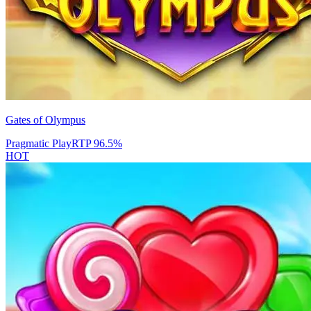
Gates of Olympus
Pragmatic Play
RTP
96.5
%
HOT