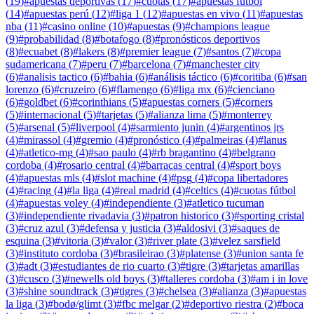
(
19
)
#
apuestas deportivas
(
17
)
#
cuotas
(
17
)
#
apuestas futbol
(
14
)
#
apuestas perú
(
12
)
#
liga 1
(
12
)
#
apuestas en vivo
(
11
)
#
apuestas
nba
(
11
)
#
casino online
(
10
)
#
apuestas
(
9
)
#
champions league
(
9
)
#
probabilidad
(
8
)
#
botafogo
(
8
)
#
pronósticos deportivos
(
8
)
#
ecuabet
(
8
)
#
lakers
(
8
)
#
premier league
(
7
)
#
santos
(
7
)
#
copa
sudamericana
(
7
)
#
peru
(
7
)
#
barcelona
(
7
)
#
manchester city
(
6
)
#
analisis tactico
(
6
)
#
bahia
(
6
)
#
análisis táctico
(
6
)
#
coritiba
(
6
)
#
san
lorenzo
(
6
)
#
cruzeiro
(
6
)
#
flamengo
(
6
)
#
liga mx
(
6
)
#
cienciano
(
6
)
#
goldbet
(
6
)
#
corinthians
(
5
)
#
apuestas corners
(
5
)
#
corners
(
5
)
#
internacional
(
5
)
#
tarjetas
(
5
)
#
alianza lima
(
5
)
#
monterrey
(
5
)
#
arsenal
(
5
)
#
liverpool
(
4
)
#
sarmiento junin
(
4
)
#
argentinos jrs
(
4
)
#
mirassol
(
4
)
#
gremio
(
4
)
#
pronóstico
(
4
)
#
palmeiras
(
4
)
#
lanus
(
4
)
#
atletico-mg
(
4
)
#
sao paulo
(
4
)
#
rb bragantino
(
4
)
#
belgrano
cordoba
(
4
)
#
rosario central
(
4
)
#
barracas central
(
4
)
#
sport boys
(
4
)
#
apuestas mls
(
4
)
#
slot machine
(
4
)
#
psg
(
4
)
#
copa libertadores
(
4
)
#
racing
(
4
)
#
la liga
(
4
)
#
real madrid
(
4
)
#
celtics
(
4
)
#
cuotas fútbol
(
4
)
#
apuestas voley
(
4
)
#
independiente
(
3
)
#
atletico tucuman
(
3
)
#
independiente rivadavia
(
3
)
#
patron historico
(
3
)
#
sporting cristal
(
3
)
#
cruz azul
(
3
)
#
defensa y justicia
(
3
)
#
aldosivi
(
3
)
#
saques de
esquina
(
3
)
#
vitoria
(
3
)
#
valor
(
3
)
#
river plate
(
3
)
#
velez sarsfield
(
3
)
#
instituto cordoba
(
3
)
#
brasileirao
(
3
)
#
platense
(
3
)
#
union santa fe
(
3
)
#
adt
(
3
)
#
estudiantes de rio cuarto
(
3
)
#
tigre
(
3
)
#
tarjetas amarillas
(
3
)
#
cusco
(
3
)
#
newells old boys
(
3
)
#
talleres cordoba
(
3
)
#
am i in love
(
3
)
#
shine soundtrack
(
3
)
#
tigres
(
3
)
#
chelsea
(
3
)
#
alianza
(
3
)
#
apuestas
la liga
(
3
)
#
bodø/glimt
(
3
)
#
fbc melgar
(
2
)
#
deportivo riestra
(
2
)
#
boca