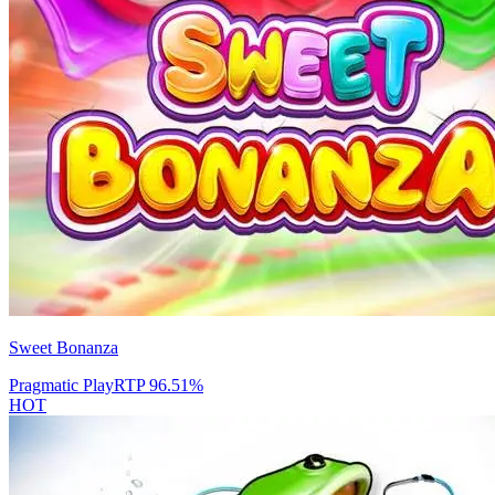
Sweet Bonanza
Pragmatic Play
RTP
96.51
%
HOT