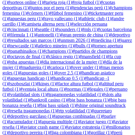
(
1
)
#
sorteos online
(
1
)
#
tarjeta roja
(
1
)
#
roja futbol
(
1
)
#
cuotas
deportivas
(
1
)
#
juntos por el peru
(
1
)
#
tendencias perú
(
1
)
#
champions
femenina
(
1
)
#
córners
(
1
)
#
fútbol femenino
(
1
)
#
ticketmaster peru
(
1
)
#
apuestas peru
(
1
)
#
rayo vallecano
(
1
)
#
athletic club
(
1
)
#
andre
carrillo
(
1
)
#
camiseta alterna peru
(
1
)
#
selección peruana
(
1
)
#
cincinnati
(
1
)
#
seattle
(
1
)
#
sounders
(
1
)
#
mls
(
1
)
#
cuotas barcelona
(
1
)
#
fórmula 1
(
1
)
#
antonelli
(
1
)
#
gran premio de china
(
1
)
#
deportivo
(
1
)
#
resultados san marcos
(
1
)
#
unmsm 2026
(
1
)
#
medicina
(
1
)
#
juarez
(
1
)
#
newcastle
(
1
)
#
atletico mineiro
(
1
)
#
bulls
(
1
)
#
torneo apertura
(
1
)
#
panathinaikos
(
1
)
#
champions
(
1
)
#
partidos de champions
(
1
)
#
octavos de final
(
1
)
#
clásico regio
(
1
)
#
mansfield
(
1
)
#
fa cup
(
1
)
#
nba apuestas
(
1
)
#
dia internacional de la mujer
(
1
)
#
día de la
mujer
(
1
)
#
madureira
(
1
)
#
carioca
(
1
)
#
over under
(
1
)
#
mas menos
goles
(
1
)
#
apuestas goles
(
1
)
#
over 2.5
(
1
)
#
handicap asiatico
(
1
)
#
apuestas handicap
(
1
)
#
handicap 0.5
(
1
)
#
handicap -1
(
1
)
#
szoboszlai
(
1
)
#
kings
(
1
)
#
factor altura futbol
(
1
)
#
altitud peru
futbol
(
1
)
#
ventaja local altura
(
1
)
#
normas
(
1
)
#
legales
(
1
)
#
peruano
(
1
)
#
volatilidad slots
(
1
)
#
tragamonedas volatilidad
(
1
)
#
slots alta
volatilidad
(
1
)
#
bankroll casino
(
1
)
#
big bass bonanza
(
1
)
#
big bass
bonanza reseña
(
1
)
#
big bass splash
(
1
)
#
shine original soundtrack
(
1
)
#
reseña tragamonedas
(
1
)
#
rtp volatilidad
(
1
)
#
queretaro
(
1
)
#
deportivo garcilaso
(
1
)
#
apuestas combinadas
(
1
)
#
parlay
(
1
)
#
acumulador
(
1
)
#
apuesta multiple
(
1
)
#
aviator juego
(
1
)
#
aviator
reseña
(
1
)
#
aviator crash game
(
1
)
#
aviator estrategia
(
1
)
#
millonarios
(
1
)
#
deportivo pereira
(
1
)
#
liga colombiana
(
1
)
#
gorillaz
(
1
)
#
perú