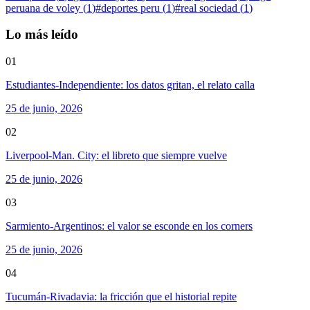
peruana de voley
(
1
)
#
deportes peru
(
1
)
#
real sociedad
(
1
)
Lo más leído
01
Estudiantes-Independiente: los datos gritan, el relato calla
25 de junio, 2026
02
Liverpool-Man. City: el libreto que siempre vuelve
25 de junio, 2026
03
Sarmiento-Argentinos: el valor se esconde en los corners
25 de junio, 2026
04
Tucumán-Rivadavia: la fricción que el historial repite