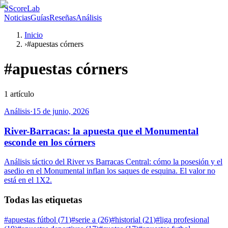
S
ScoreLab
Noticias
Guías
Reseñas
Análisis
Inicio
›
#apuestas córners
#
apuestas córners
1
artículo
Análisis
·
15 de junio, 2026
River-Barracas: la apuesta que el Monumental
esconde en los córners
Análisis táctico del River vs Barracas Central: cómo la posesión y el
asedio en el Monumental inflan los saques de esquina. El valor no
está en el 1X2.
Todas las etiquetas
#
apuestas fútbol
(
71
)
#
serie a
(
26
)
#
historial
(
21
)
#
liga profesional