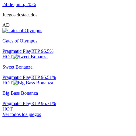
24 de junio, 2026
Juegos destacados
AD
Gates of Olympus
Pragmatic Play
RTP
96.5
%
HOT
Sweet Bonanza
Pragmatic Play
RTP
96.51
%
HOT
Big Bass Bonanza
Pragmatic Play
RTP
96.71
%
HOT
Ver todos los juegos