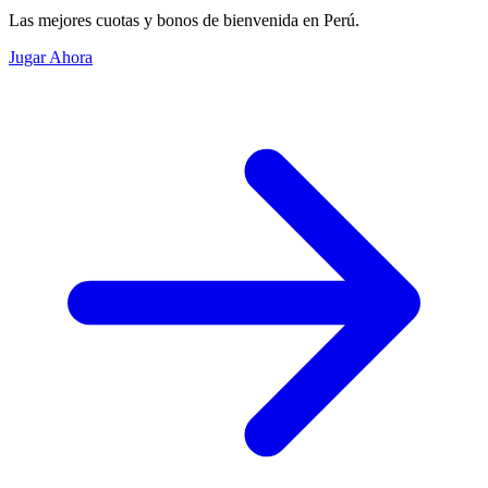
Las mejores cuotas y bonos de bienvenida en Perú.
Jugar Ahora