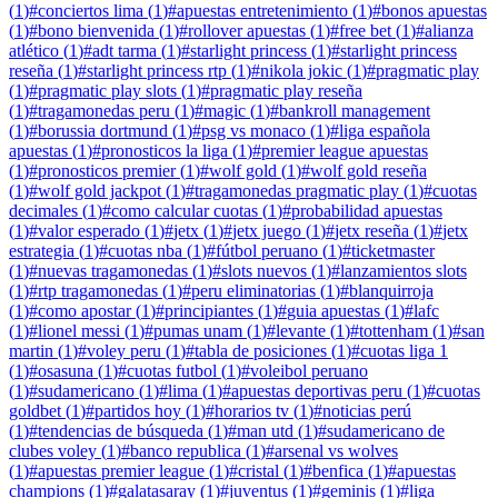
(
1
)
#
conciertos lima
(
1
)
#
apuestas entretenimiento
(
1
)
#
bonos apuestas
(
1
)
#
bono bienvenida
(
1
)
#
rollover apuestas
(
1
)
#
free bet
(
1
)
#
alianza
atlético
(
1
)
#
adt tarma
(
1
)
#
starlight princess
(
1
)
#
starlight princess
reseña
(
1
)
#
starlight princess rtp
(
1
)
#
nikola jokic
(
1
)
#
pragmatic play
(
1
)
#
pragmatic play slots
(
1
)
#
pragmatic play reseña
(
1
)
#
tragamonedas peru
(
1
)
#
magic
(
1
)
#
bankroll management
(
1
)
#
borussia dortmund
(
1
)
#
psg vs monaco
(
1
)
#
liga española
apuestas
(
1
)
#
pronosticos la liga
(
1
)
#
premier league apuestas
(
1
)
#
pronosticos premier
(
1
)
#
wolf gold
(
1
)
#
wolf gold reseña
(
1
)
#
wolf gold jackpot
(
1
)
#
tragamonedas pragmatic play
(
1
)
#
cuotas
decimales
(
1
)
#
como calcular cuotas
(
1
)
#
probabilidad apuestas
(
1
)
#
valor esperado
(
1
)
#
jetx
(
1
)
#
jetx juego
(
1
)
#
jetx reseña
(
1
)
#
jetx
estrategia
(
1
)
#
cuotas nba
(
1
)
#
fútbol peruano
(
1
)
#
ticketmaster
(
1
)
#
nuevas tragamonedas
(
1
)
#
slots nuevos
(
1
)
#
lanzamientos slots
(
1
)
#
rtp tragamonedas
(
1
)
#
peru eliminatorias
(
1
)
#
blanquirroja
(
1
)
#
como apostar
(
1
)
#
principiantes
(
1
)
#
guia apuestas
(
1
)
#
lafc
(
1
)
#
lionel messi
(
1
)
#
pumas unam
(
1
)
#
levante
(
1
)
#
tottenham
(
1
)
#
san
martin
(
1
)
#
voley peru
(
1
)
#
tabla de posiciones
(
1
)
#
cuotas liga 1
(
1
)
#
osasuna
(
1
)
#
cuotas futbol
(
1
)
#
voleibol peruano
(
1
)
#
sudamericano
(
1
)
#
lima
(
1
)
#
apuestas deportivas peru
(
1
)
#
cuotas
goldbet
(
1
)
#
partidos hoy
(
1
)
#
horarios tv
(
1
)
#
noticias perú
(
1
)
#
tendencias de búsqueda
(
1
)
#
man utd
(
1
)
#
sudamericano de
clubes voley
(
1
)
#
banco republica
(
1
)
#
arsenal vs wolves
(
1
)
#
apuestas premier league
(
1
)
#
cristal
(
1
)
#
benfica
(
1
)
#
apuestas
champions
(
1
)
#
galatasaray
(
1
)
#
juventus
(
1
)
#
geminis
(
1
)
#
liga