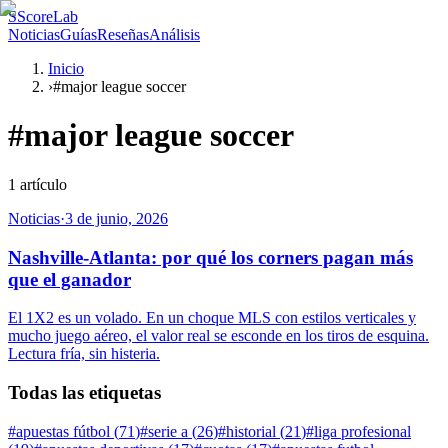
S
ScoreLab
Noticias
Guías
Reseñas
Análisis
Inicio
›
#major league soccer
#
major league soccer
1
artículo
Noticias
·
3 de junio, 2026
Nashville-Atlanta: por qué los corners pagan más
que el ganador
El 1X2 es un volado. En un choque MLS con estilos verticales y
mucho juego aéreo, el valor real se esconde en los tiros de esquina.
Lectura fría, sin histeria.
Todas las etiquetas
#
apuestas fútbol
(
71
)
#
serie a
(
26
)
#
historial
(
21
)
#
liga profesional