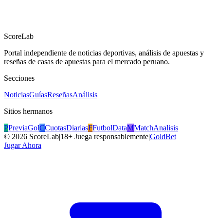
ScoreLab
Portal independiente de noticias deportivas, análisis de apuestas y
reseñas de casas de apuestas para el mercado peruano.
Secciones
Noticias
Guías
Reseñas
Análisis
Sitios hermanos
P
PreviaGol
C
CuotasDiarias
F
FutbolData
M
MatchAnalisis
©
2026
ScoreLab
|
18+ Juega responsablemente
|
GoldBet
Jugar Ahora