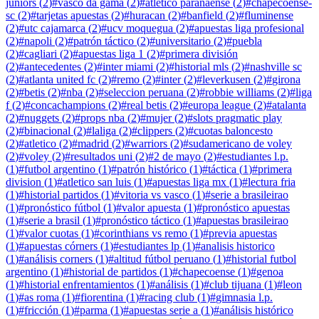
juniors
(
2
)
#
vasco da gama
(
2
)
#
atletico paranaense
(
2
)
#
chapecoense-
sc
(
2
)
#
tarjetas apuestas
(
2
)
#
huracan
(
2
)
#
banfield
(
2
)
#
fluminense
(
2
)
#
utc cajamarca
(
2
)
#
ucv moquegua
(
2
)
#
apuestas liga profesional
(
2
)
#
napoli
(
2
)
#
patrón táctico
(
2
)
#
universitario
(
2
)
#
puebla
(
2
)
#
cagliari
(
2
)
#
apuestas liga 1
(
2
)
#
primera división
(
2
)
#
antecedentes
(
2
)
#
inter miami
(
2
)
#
historial mls
(
2
)
#
nashville sc
(
2
)
#
atlanta united fc
(
2
)
#
remo
(
2
)
#
inter
(
2
)
#
leverkusen
(
2
)
#
girona
(
2
)
#
betis
(
2
)
#
nba
(
2
)
#
seleccion peruana
(
2
)
#
robbie williams
(
2
)
#
liga
f
(
2
)
#
concachampions
(
2
)
#
real betis
(
2
)
#
europa league
(
2
)
#
atalanta
(
2
)
#
nuggets
(
2
)
#
props nba
(
2
)
#
mujer
(
2
)
#
slots pragmatic play
(
2
)
#
binacional
(
2
)
#
laliga
(
2
)
#
clippers
(
2
)
#
cuotas baloncesto
(
2
)
#
atletico
(
2
)
#
madrid
(
2
)
#
warriors
(
2
)
#
sudamericano de voley
(
2
)
#
voley
(
2
)
#
resultados uni
(
2
)
#
2 de mayo
(
2
)
#
estudiantes l.p.
(
1
)
#
futbol argentino
(
1
)
#
patrón histórico
(
1
)
#
táctica
(
1
)
#
primera
division
(
1
)
#
atletico san luis
(
1
)
#
apuestas liga mx
(
1
)
#
lectura fria
(
1
)
#
historial partidos
(
1
)
#
vitoria vs vasco
(
1
)
#
serie a brasileirao
(
1
)
#
pronóstico fútbol
(
1
)
#
valor apuesta
(
1
)
#
pronóstico apuestas
(
1
)
#
serie a brasil
(
1
)
#
pronóstico táctico
(
1
)
#
apuestas brasileirao
(
1
)
#
valor cuotas
(
1
)
#
corinthians vs remo
(
1
)
#
previa apuestas
(
1
)
#
apuestas córners
(
1
)
#
estudiantes lp
(
1
)
#
analisis historico
(
1
)
#
análisis corners
(
1
)
#
altitud fútbol peruano
(
1
)
#
historial futbol
argentino
(
1
)
#
historial de partidos
(
1
)
#
chapecoense
(
1
)
#
genoa
(
1
)
#
historial enfrentamientos
(
1
)
#
análisis
(
1
)
#
club tijuana
(
1
)
#
leon
(
1
)
#
as roma
(
1
)
#
fiorentina
(
1
)
#
racing club
(
1
)
#
gimnasia l.p.
(
1
)
#
fricción
(
1
)
#
parma
(
1
)
#
apuestas serie a
(
1
)
#
análisis histórico