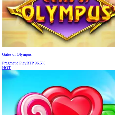
Gates of Olympus
Pragmatic Play
RTP
96.5
%
HOT