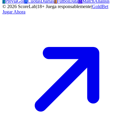
P
PreviaGol
C
CuotasDiarias
F
FutbolData
M
MatchAnalisis
©
2026
ScoreLab
|
18+ Juega responsablemente
|
GoldBet
Jugar Ahora