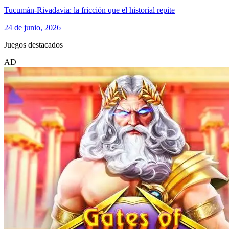
Tucumán-Rivadavia: la fricción que el historial repite
24 de junio, 2026
Juegos destacados
AD