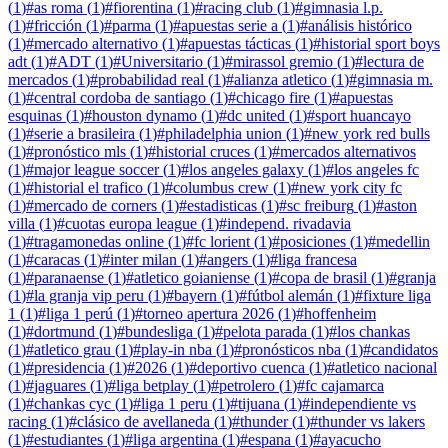
(
1
)
#
as roma
(
1
)
#
fiorentina
(
1
)
#
racing club
(
1
)
#
gimnasia l.p.
(
1
)
#
fricción
(
1
)
#
parma
(
1
)
#
apuestas serie a
(
1
)
#
análisis histórico
(
1
)
#
mercado alternativo
(
1
)
#
apuestas tácticas
(
1
)
#
historial sport boys
adt
(
1
)
#
ADT
(
1
)
#
Universitario
(
1
)
#
mirassol gremio
(
1
)
#
lectura de
mercados
(
1
)
#
probabilidad real
(
1
)
#
alianza atletico
(
1
)
#
gimnasia m.
(
1
)
#
central cordoba de santiago
(
1
)
#
chicago fire
(
1
)
#
apuestas
esquinas
(
1
)
#
houston dynamo
(
1
)
#
dc united
(
1
)
#
sport huancayo
(
1
)
#
serie a brasileira
(
1
)
#
philadelphia union
(
1
)
#
new york red bulls
(
1
)
#
pronóstico mls
(
1
)
#
historial cruces
(
1
)
#
mercados alternativos
(
1
)
#
major league soccer
(
1
)
#
los angeles galaxy
(
1
)
#
los angeles fc
(
1
)
#
historial el trafico
(
1
)
#
columbus crew
(
1
)
#
new york city fc
(
1
)
#
mercado de corners
(
1
)
#
estadisticas
(
1
)
#
sc freiburg
(
1
)
#
aston
villa
(
1
)
#
cuotas europa league
(
1
)
#
independ. rivadavia
(
1
)
#
tragamonedas online
(
1
)
#
fc lorient
(
1
)
#
posiciones
(
1
)
#
medellin
(
1
)
#
caracas
(
1
)
#
inter milan
(
1
)
#
angers
(
1
)
#
liga francesa
(
1
)
#
paranaense
(
1
)
#
atletico goianiense
(
1
)
#
copa de brasil
(
1
)
#
granja
(
1
)
#
la granja vip peru
(
1
)
#
bayern
(
1
)
#
fútbol alemán
(
1
)
#
fixture liga
1
(
1
)
#
liga 1 perú
(
1
)
#
torneo apertura 2026
(
1
)
#
hoffenheim
(
1
)
#
dortmund
(
1
)
#
bundesliga
(
1
)
#
pelota parada
(
1
)
#
los chankas
(
1
)
#
atletico grau
(
1
)
#
play-in nba
(
1
)
#
pronósticos nba
(
1
)
#
candidatos
(
1
)
#
presidencia
(
1
)
#
2026
(
1
)
#
deportivo cuenca
(
1
)
#
atletico nacional
(
1
)
#
jaguares
(
1
)
#
liga betplay
(
1
)
#
petrolero
(
1
)
#
fc cajamarca
(
1
)
#
chankas cyc
(
1
)
#
liga 1 peru
(
1
)
#
tijuana
(
1
)
#
independiente vs
racing
(
1
)
#
clásico de avellaneda
(
1
)
#
thunder
(
1
)
#
thunder vs lakers
(
1
)
#
estudiantes
(
1
)
#
liga argentina
(
1
)
#
espana
(
1
)
#
ayacucho