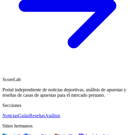
ScoreLab
Portal independiente de noticias deportivas, análisis de apuestas y
reseñas de casas de apuestas para el mercado peruano.
Secciones
Noticias
Guías
Reseñas
Análisis
Sitios hermanos