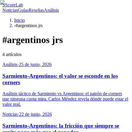
S
ScoreLab
Noticias
Guías
Reseñas
Análisis
Inicio
›
#argentinos jrs
#
argentinos jrs
4
artículos
Análisis
·
25 de junio, 2026
Sarmiento-Argentinos: el valor se esconde en los
corners
Análisis táctico de Sarmiento vs Argentinos: el patrón de corners
que ninguna cuota mira. Carlos Méndez revela dónde puede estar el
valor real.
Noticias
·
22 de junio, 2026
Sarmiento-Argentinos: la fricción que siempre se