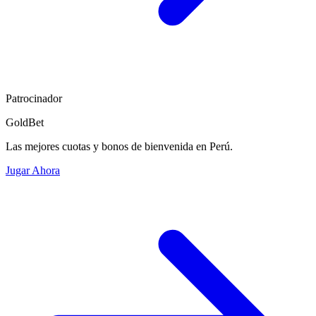
Patrocinador
GoldBet
Las mejores cuotas y bonos de bienvenida en Perú.
Jugar Ahora