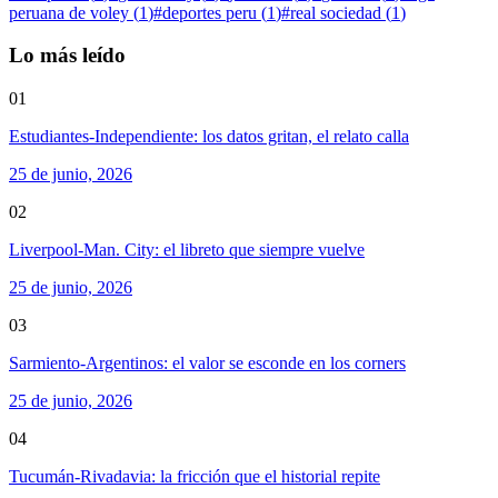
peruana de voley
(
1
)
#
deportes peru
(
1
)
#
real sociedad
(
1
)
Lo más leído
01
Estudiantes-Independiente: los datos gritan, el relato calla
25 de junio, 2026
02
Liverpool-Man. City: el libreto que siempre vuelve
25 de junio, 2026
03
Sarmiento-Argentinos: el valor se esconde en los corners
25 de junio, 2026
04
Tucumán-Rivadavia: la fricción que el historial repite