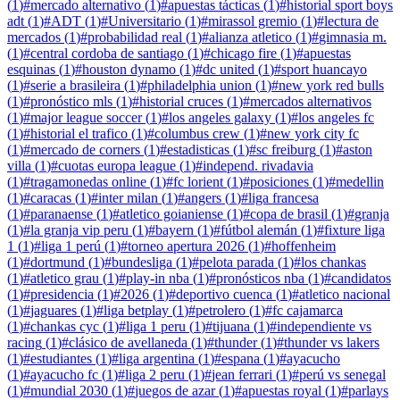
(
1
)
#
mercado alternativo
(
1
)
#
apuestas tácticas
(
1
)
#
historial sport boys
adt
(
1
)
#
ADT
(
1
)
#
Universitario
(
1
)
#
mirassol gremio
(
1
)
#
lectura de
mercados
(
1
)
#
probabilidad real
(
1
)
#
alianza atletico
(
1
)
#
gimnasia m.
(
1
)
#
central cordoba de santiago
(
1
)
#
chicago fire
(
1
)
#
apuestas
esquinas
(
1
)
#
houston dynamo
(
1
)
#
dc united
(
1
)
#
sport huancayo
(
1
)
#
serie a brasileira
(
1
)
#
philadelphia union
(
1
)
#
new york red bulls
(
1
)
#
pronóstico mls
(
1
)
#
historial cruces
(
1
)
#
mercados alternativos
(
1
)
#
major league soccer
(
1
)
#
los angeles galaxy
(
1
)
#
los angeles fc
(
1
)
#
historial el trafico
(
1
)
#
columbus crew
(
1
)
#
new york city fc
(
1
)
#
mercado de corners
(
1
)
#
estadisticas
(
1
)
#
sc freiburg
(
1
)
#
aston
villa
(
1
)
#
cuotas europa league
(
1
)
#
independ. rivadavia
(
1
)
#
tragamonedas online
(
1
)
#
fc lorient
(
1
)
#
posiciones
(
1
)
#
medellin
(
1
)
#
caracas
(
1
)
#
inter milan
(
1
)
#
angers
(
1
)
#
liga francesa
(
1
)
#
paranaense
(
1
)
#
atletico goianiense
(
1
)
#
copa de brasil
(
1
)
#
granja
(
1
)
#
la granja vip peru
(
1
)
#
bayern
(
1
)
#
fútbol alemán
(
1
)
#
fixture liga
1
(
1
)
#
liga 1 perú
(
1
)
#
torneo apertura 2026
(
1
)
#
hoffenheim
(
1
)
#
dortmund
(
1
)
#
bundesliga
(
1
)
#
pelota parada
(
1
)
#
los chankas
(
1
)
#
atletico grau
(
1
)
#
play-in nba
(
1
)
#
pronósticos nba
(
1
)
#
candidatos
(
1
)
#
presidencia
(
1
)
#
2026
(
1
)
#
deportivo cuenca
(
1
)
#
atletico nacional
(
1
)
#
jaguares
(
1
)
#
liga betplay
(
1
)
#
petrolero
(
1
)
#
fc cajamarca
(
1
)
#
chankas cyc
(
1
)
#
liga 1 peru
(
1
)
#
tijuana
(
1
)
#
independiente vs
racing
(
1
)
#
clásico de avellaneda
(
1
)
#
thunder
(
1
)
#
thunder vs lakers
(
1
)
#
estudiantes
(
1
)
#
liga argentina
(
1
)
#
espana
(
1
)
#
ayacucho
(
1
)
#
ayacucho fc
(
1
)
#
liga 2 peru
(
1
)
#
jean ferrari
(
1
)
#
perú vs senegal
(
1
)
#
mundial 2030
(
1
)
#
juegos de azar
(
1
)
#
apuestas royal
(
1
)
#
parlays