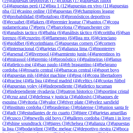
(
19
)
#
apuestas deportivas
(
17
)
#
cuotas
(
17
)
#
apuestas futbol
(
14
)
#
apuestas perú
(
12
)
#
liga 1
(
12
)
#
apuestas en vivo
(
11
)
#
apuestas
nba
(
11
)
#
casino online
(
10
)
#
apuestas
(
9
)
#
champions league
(
9
)
#
probabilidad
(
8
)
#
botafogo
(
8
)
#
pronósticos deportivos
(
8
)
#
ecuabet
(
8
)
#
lakers
(
8
)
#
premier league
(
7
)
#
santos
(
7
)
#
copa
sudamericana
(
7
)
#
peru
(
7
)
#
barcelona
(
7
)
#
manchester city
(
6
)
#
analisis tactico
(
6
)
#
bahia
(
6
)
#
análisis táctico
(
6
)
#
coritiba
(
6
)
#
san
lorenzo
(
6
)
#
cruzeiro
(
6
)
#
flamengo
(
6
)
#
liga mx
(
6
)
#
cienciano
(
6
)
#
goldbet
(
6
)
#
corinthians
(
5
)
#
apuestas corners
(
5
)
#
corners
(
5
)
#
internacional
(
5
)
#
tarjetas
(
5
)
#
alianza lima
(
5
)
#
monterrey
(
5
)
#
arsenal
(
5
)
#
liverpool
(
4
)
#
sarmiento junin
(
4
)
#
argentinos jrs
(
4
)
#
mirassol
(
4
)
#
gremio
(
4
)
#
pronóstico
(
4
)
#
palmeiras
(
4
)
#
lanus
(
4
)
#
atletico-mg
(
4
)
#
sao paulo
(
4
)
#
rb bragantino
(
4
)
#
belgrano
cordoba
(
4
)
#
rosario central
(
4
)
#
barracas central
(
4
)
#
sport boys
(
4
)
#
apuestas mls
(
4
)
#
slot machine
(
4
)
#
psg
(
4
)
#
copa libertadores
(
4
)
#
racing
(
4
)
#
la liga
(
4
)
#
real madrid
(
4
)
#
celtics
(
4
)
#
cuotas fútbol
(
4
)
#
apuestas voley
(
4
)
#
independiente
(
3
)
#
atletico tucuman
(
3
)
#
independiente rivadavia
(
3
)
#
patron historico
(
3
)
#
sporting cristal
(
3
)
#
cruz azul
(
3
)
#
defensa y justicia
(
3
)
#
aldosivi
(
3
)
#
saques de
esquina
(
3
)
#
vitoria
(
3
)
#
valor
(
3
)
#
river plate
(
3
)
#
velez sarsfield
(
3
)
#
instituto cordoba
(
3
)
#
brasileirao
(
3
)
#
platense
(
3
)
#
union santa fe
(
3
)
#
adt
(
3
)
#
estudiantes de rio cuarto
(
3
)
#
tigre
(
3
)
#
tarjetas amarillas
(
3
)
#
cusco
(
3
)
#
newells old boys
(
3
)
#
talleres cordoba
(
3
)
#
am i in love
(
3
)
#
shine soundtrack
(
3
)
#
tigres
(
3
)
#
chelsea
(
3
)
#
alianza
(
3
)
#
apuestas
la liga
(
3
)
#
bodø/glimt
(
3
)
#
fbc melgar
(
2
)
#
deportivo riestra
(
2
)
#
boca