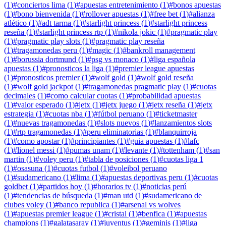
(
1
)
#
conciertos lima
(
1
)
#
apuestas entretenimiento
(
1
)
#
bonos apuestas
(
1
)
#
bono bienvenida
(
1
)
#
rollover apuestas
(
1
)
#
free bet
(
1
)
#
alianza
atlético
(
1
)
#
adt tarma
(
1
)
#
starlight princess
(
1
)
#
starlight princess
reseña
(
1
)
#
starlight princess rtp
(
1
)
#
nikola jokic
(
1
)
#
pragmatic play
(
1
)
#
pragmatic play slots
(
1
)
#
pragmatic play reseña
(
1
)
#
tragamonedas peru
(
1
)
#
magic
(
1
)
#
bankroll management
(
1
)
#
borussia dortmund
(
1
)
#
psg vs monaco
(
1
)
#
liga española
apuestas
(
1
)
#
pronosticos la liga
(
1
)
#
premier league apuestas
(
1
)
#
pronosticos premier
(
1
)
#
wolf gold
(
1
)
#
wolf gold reseña
(
1
)
#
wolf gold jackpot
(
1
)
#
tragamonedas pragmatic play
(
1
)
#
cuotas
decimales
(
1
)
#
como calcular cuotas
(
1
)
#
probabilidad apuestas
(
1
)
#
valor esperado
(
1
)
#
jetx
(
1
)
#
jetx juego
(
1
)
#
jetx reseña
(
1
)
#
jetx
estrategia
(
1
)
#
cuotas nba
(
1
)
#
fútbol peruano
(
1
)
#
ticketmaster
(
1
)
#
nuevas tragamonedas
(
1
)
#
slots nuevos
(
1
)
#
lanzamientos slots
(
1
)
#
rtp tragamonedas
(
1
)
#
peru eliminatorias
(
1
)
#
blanquirroja
(
1
)
#
como apostar
(
1
)
#
principiantes
(
1
)
#
guia apuestas
(
1
)
#
lafc
(
1
)
#
lionel messi
(
1
)
#
pumas unam
(
1
)
#
levante
(
1
)
#
tottenham
(
1
)
#
san
martin
(
1
)
#
voley peru
(
1
)
#
tabla de posiciones
(
1
)
#
cuotas liga 1
(
1
)
#
osasuna
(
1
)
#
cuotas futbol
(
1
)
#
voleibol peruano
(
1
)
#
sudamericano
(
1
)
#
lima
(
1
)
#
apuestas deportivas peru
(
1
)
#
cuotas
goldbet
(
1
)
#
partidos hoy
(
1
)
#
horarios tv
(
1
)
#
noticias perú
(
1
)
#
tendencias de búsqueda
(
1
)
#
man utd
(
1
)
#
sudamericano de
clubes voley
(
1
)
#
banco republica
(
1
)
#
arsenal vs wolves
(
1
)
#
apuestas premier league
(
1
)
#
cristal
(
1
)
#
benfica
(
1
)
#
apuestas
champions
(
1
)
#
galatasaray
(
1
)
#
juventus
(
1
)
#
geminis
(
1
)
#
liga