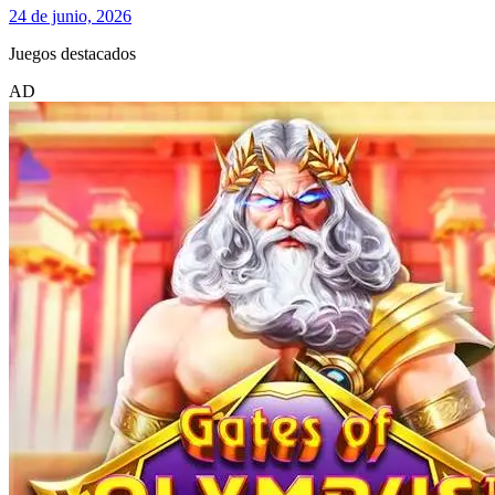
24 de junio, 2026
Juegos destacados
AD