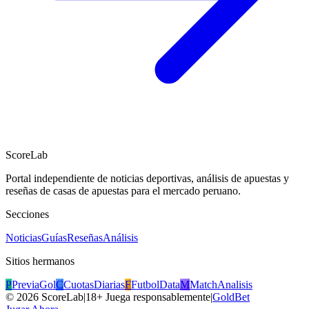
ScoreLab
Portal independiente de noticias deportivas, análisis de apuestas y
reseñas de casas de apuestas para el mercado peruano.
Secciones
Noticias
Guías
Reseñas
Análisis
Sitios hermanos
P
PreviaGol
C
CuotasDiarias
F
FutbolData
M
MatchAnalisis
©
2026
ScoreLab
|
18+ Juega responsablemente
|
GoldBet