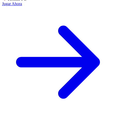
Jugar Ahora