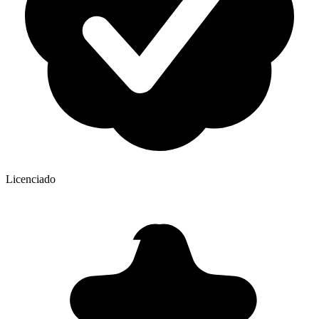
Licenciado