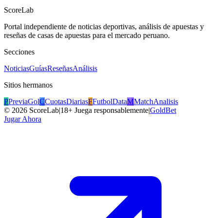
ScoreLab
Portal independiente de noticias deportivas, análisis de apuestas y
reseñas de casas de apuestas para el mercado peruano.
Secciones
Noticias
Guías
Reseñas
Análisis
Sitios hermanos
P
PreviaGol
C
CuotasDiarias
F
FutbolData
M
MatchAnalisis
©
2026
ScoreLab
|
18+ Juega responsablemente
|
GoldBet
Jugar Ahora