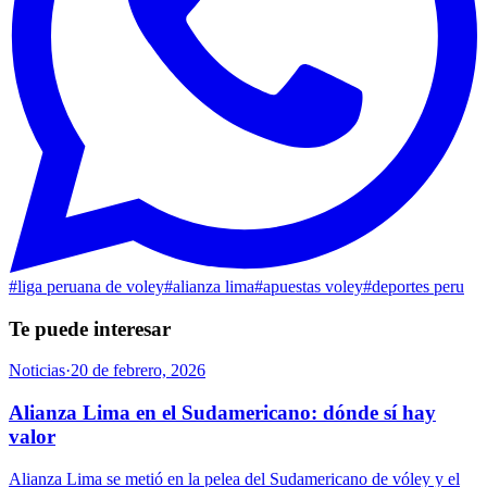
#
liga peruana de voley
#
alianza lima
#
apuestas voley
#
deportes peru
Te puede interesar
Noticias
·
20 de febrero, 2026
Alianza Lima en el Sudamericano: dónde sí hay
valor
Alianza Lima se metió en la pelea del Sudamericano de vóley y el