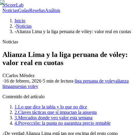
S
ScoreLab
Noticias
Guías
Reseñas
Análisis
Inicio
›
Noticias
›
Alianza Lima y la liga peruana de vóley: valor real en cuotas
Noticias
Alianza Lima y la liga peruana de vóley:
valor real en cuotas
C
Carlos Méndez
·
16 de febrero, 2026
·
5 min
de lectura
·
liga peruana de voley
alianza
lima
apuestas voley
Contenido del artículo
1.
Lo que dice la tabla y lo que no dice
2.
Claves tácticas que sí impactan la apuesta
3.
Mercados donde veo valor esta semana
4.
Proyección: la punta no garantiza precio rentable
¿De verdad Alianza Lima está tan por encima del resto como