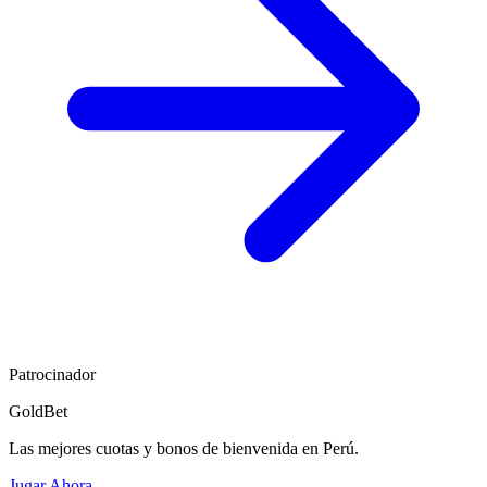
Patrocinador
GoldBet
Las mejores cuotas y bonos de bienvenida en Perú.
Jugar Ahora