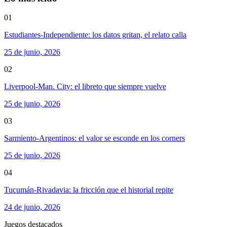
01
Estudiantes-Independiente: los datos gritan, el relato calla
25 de junio, 2026
02
Liverpool-Man. City: el libreto que siempre vuelve
25 de junio, 2026
03
Sarmiento-Argentinos: el valor se esconde en los corners
25 de junio, 2026
04
Tucumán-Rivadavia: la fricción que el historial repite
24 de junio, 2026
Juegos destacados