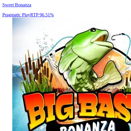
Sweet Bonanza
Pragmatic Play
RTP
96.51
%