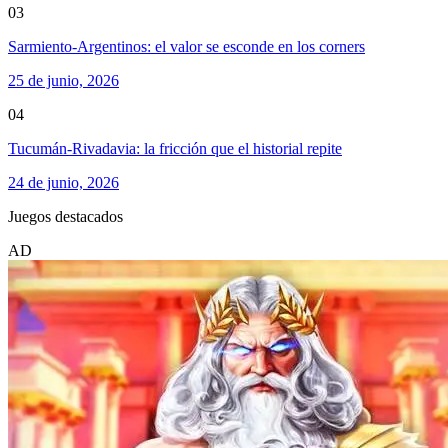
03
Sarmiento-Argentinos: el valor se esconde en los corners
25 de junio, 2026
04
Tucumán-Rivadavia: la fricción que el historial repite
24 de junio, 2026
Juegos destacados
AD