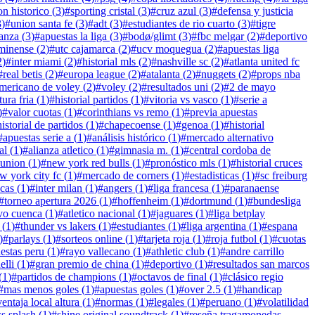
on historico
(
3
)
#
sporting cristal
(
3
)
#
cruz azul
(
3
)
#
defensa y justicia
3
)
#
union santa fe
(
3
)
#
adt
(
3
)
#
estudiantes de rio cuarto
(
3
)
#
tigre
ianza
(
3
)
#
apuestas la liga
(
3
)
#
bodø/glimt
(
3
)
#
fbc melgar
(
2
)
#
deportivo
minense
(
2
)
#
utc cajamarca
(
2
)
#
ucv moquegua
(
2
)
#
apuestas liga
2
)
#
inter miami
(
2
)
#
historial mls
(
2
)
#
nashville sc
(
2
)
#
atlanta united fc
#
real betis
(
2
)
#
europa league
(
2
)
#
atalanta
(
2
)
#
nuggets
(
2
)
#
props nba
mericano de voley
(
2
)
#
voley
(
2
)
#
resultados uni
(
2
)
#
2 de mayo
tura fria
(
1
)
#
historial partidos
(
1
)
#
vitoria vs vasco
(
1
)
#
serie a
)
#
valor cuotas
(
1
)
#
corinthians vs remo
(
1
)
#
previa apuestas
historial de partidos
(
1
)
#
chapecoense
(
1
)
#
genoa
(
1
)
#
historial
#
apuestas serie a
(
1
)
#
análisis histórico
(
1
)
#
mercado alternativo
al
(
1
)
#
alianza atletico
(
1
)
#
gimnasia m.
(
1
)
#
central cordoba de
 union
(
1
)
#
new york red bulls
(
1
)
#
pronóstico mls
(
1
)
#
historial cruces
w york city fc
(
1
)
#
mercado de corners
(
1
)
#
estadisticas
(
1
)
#
sc freiburg
acas
(
1
)
#
inter milan
(
1
)
#
angers
(
1
)
#
liga francesa
(
1
)
#
paranaense
#
torneo apertura 2026
(
1
)
#
hoffenheim
(
1
)
#
dortmund
(
1
)
#
bundesliga
vo cuenca
(
1
)
#
atletico nacional
(
1
)
#
jaguares
(
1
)
#
liga betplay
(
1
)
#
thunder vs lakers
(
1
)
#
estudiantes
(
1
)
#
liga argentina
(
1
)
#
espana
)
#
parlays
(
1
)
#
sorteos online
(
1
)
#
tarjeta roja
(
1
)
#
roja futbol
(
1
)
#
cuotas
estas peru
(
1
)
#
rayo vallecano
(
1
)
#
athletic club
(
1
)
#
andre carrillo
elli
(
1
)
#
gran premio de china
(
1
)
#
deportivo
(
1
)
#
resultados san marcos
(
1
)
#
partidos de champions
(
1
)
#
octavos de final
(
1
)
#
clásico regio
#
mas menos goles
(
1
)
#
apuestas goles
(
1
)
#
over 2.5
(
1
)
#
handicap
ventaja local altura
(
1
)
#
normas
(
1
)
#
legales
(
1
)
#
peruano
(
1
)
#
volatilidad
ss splash
(
1
)
#
shine original soundtrack
(
1
)
#
reseña tragamonedas