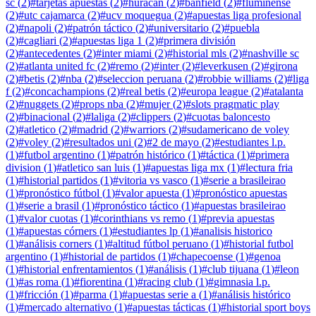
sc
(
2
)
#
tarjetas apuestas
(
2
)
#
huracan
(
2
)
#
banfield
(
2
)
#
fluminense
(
2
)
#
utc cajamarca
(
2
)
#
ucv moquegua
(
2
)
#
apuestas liga profesional
(
2
)
#
napoli
(
2
)
#
patrón táctico
(
2
)
#
universitario
(
2
)
#
puebla
(
2
)
#
cagliari
(
2
)
#
apuestas liga 1
(
2
)
#
primera división
(
2
)
#
antecedentes
(
2
)
#
inter miami
(
2
)
#
historial mls
(
2
)
#
nashville sc
(
2
)
#
atlanta united fc
(
2
)
#
remo
(
2
)
#
inter
(
2
)
#
leverkusen
(
2
)
#
girona
(
2
)
#
betis
(
2
)
#
nba
(
2
)
#
seleccion peruana
(
2
)
#
robbie williams
(
2
)
#
liga
f
(
2
)
#
concachampions
(
2
)
#
real betis
(
2
)
#
europa league
(
2
)
#
atalanta
(
2
)
#
nuggets
(
2
)
#
props nba
(
2
)
#
mujer
(
2
)
#
slots pragmatic play
(
2
)
#
binacional
(
2
)
#
laliga
(
2
)
#
clippers
(
2
)
#
cuotas baloncesto
(
2
)
#
atletico
(
2
)
#
madrid
(
2
)
#
warriors
(
2
)
#
sudamericano de voley
(
2
)
#
voley
(
2
)
#
resultados uni
(
2
)
#
2 de mayo
(
2
)
#
estudiantes l.p.
(
1
)
#
futbol argentino
(
1
)
#
patrón histórico
(
1
)
#
táctica
(
1
)
#
primera
division
(
1
)
#
atletico san luis
(
1
)
#
apuestas liga mx
(
1
)
#
lectura fria
(
1
)
#
historial partidos
(
1
)
#
vitoria vs vasco
(
1
)
#
serie a brasileirao
(
1
)
#
pronóstico fútbol
(
1
)
#
valor apuesta
(
1
)
#
pronóstico apuestas
(
1
)
#
serie a brasil
(
1
)
#
pronóstico táctico
(
1
)
#
apuestas brasileirao
(
1
)
#
valor cuotas
(
1
)
#
corinthians vs remo
(
1
)
#
previa apuestas
(
1
)
#
apuestas córners
(
1
)
#
estudiantes lp
(
1
)
#
analisis historico
(
1
)
#
análisis corners
(
1
)
#
altitud fútbol peruano
(
1
)
#
historial futbol
argentino
(
1
)
#
historial de partidos
(
1
)
#
chapecoense
(
1
)
#
genoa
(
1
)
#
historial enfrentamientos
(
1
)
#
análisis
(
1
)
#
club tijuana
(
1
)
#
leon
(
1
)
#
as roma
(
1
)
#
fiorentina
(
1
)
#
racing club
(
1
)
#
gimnasia l.p.
(
1
)
#
fricción
(
1
)
#
parma
(
1
)
#
apuestas serie a
(
1
)
#
análisis histórico
(
1
)
#
mercado alternativo
(
1
)
#
apuestas tácticas
(
1
)
#
historial sport boys