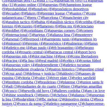
(
14
)
#
apuestas perú
(
12
)
#
liga 1
(
12
)
#
apuestas en vivo
(
11
)
#
apuestas
nba
(
11
)
#
casino online
(
10
)
#
apuestas
(
9
)
#
champions league
(
9
)
#
probabilidad
(
8
)
#
botafogo
(
8
)
#
pronósticos deportivos
(
8
)
#
ecuabet
(
8
)
#
lakers
(
8
)
#
premier league
(
7
)
#
santos
(
7
)
#
copa
sudamericana
(
7
)
#
peru
(
7
)
#
barcelona
(
7
)
#
manchester city
(
6
)
#
analisis tactico
(
6
)
#
bahia
(
6
)
#
análisis táctico
(
6
)
#
coritiba
(
6
)
#
san
lorenzo
(
6
)
#
cruzeiro
(
6
)
#
flamengo
(
6
)
#
liga mx
(
6
)
#
cienciano
(
6
)
#
goldbet
(
6
)
#
corinthians
(
5
)
#
apuestas corners
(
5
)
#
corners
(
5
)
#
internacional
(
5
)
#
tarjetas
(
5
)
#
alianza lima
(
5
)
#
monterrey
(
5
)
#
arsenal
(
5
)
#
liverpool
(
4
)
#
sarmiento junin
(
4
)
#
argentinos jrs
(
4
)
#
mirassol
(
4
)
#
gremio
(
4
)
#
pronóstico
(
4
)
#
palmeiras
(
4
)
#
lanus
(
4
)
#
atletico-mg
(
4
)
#
sao paulo
(
4
)
#
rb bragantino
(
4
)
#
belgrano
cordoba
(
4
)
#
rosario central
(
4
)
#
barracas central
(
4
)
#
sport boys
(
4
)
#
apuestas mls
(
4
)
#
slot machine
(
4
)
#
psg
(
4
)
#
copa libertadores
(
4
)
#
racing
(
4
)
#
la liga
(
4
)
#
real madrid
(
4
)
#
celtics
(
4
)
#
cuotas fútbol
(
4
)
#
apuestas voley
(
4
)
#
independiente
(
3
)
#
atletico tucuman
(
3
)
#
independiente rivadavia
(
3
)
#
patron historico
(
3
)
#
sporting cristal
(
3
)
#
cruz azul
(
3
)
#
defensa y justicia
(
3
)
#
aldosivi
(
3
)
#
saques de
esquina
(
3
)
#
vitoria
(
3
)
#
valor
(
3
)
#
river plate
(
3
)
#
velez sarsfield
(
3
)
#
instituto cordoba
(
3
)
#
brasileirao
(
3
)
#
platense
(
3
)
#
union santa fe
(
3
)
#
adt
(
3
)
#
estudiantes de rio cuarto
(
3
)
#
tigre
(
3
)
#
tarjetas amarillas
(
3
)
#
cusco
(
3
)
#
newells old boys
(
3
)
#
talleres cordoba
(
3
)
#
am i in love
(
3
)
#
shine soundtrack
(
3
)
#
tigres
(
3
)
#
chelsea
(
3
)
#
alianza
(
3
)
#
apuestas
la liga
(
3
)
#
bodø/glimt
(
3
)
#
fbc melgar
(
2
)
#
deportivo riestra
(
2
)
#
boca
juniors
(
2
)
#
vasco da gama
(
2
)
#
atletico paranaense
(
2
)
#
chapecoense-