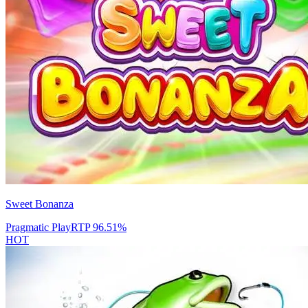
Sweet Bonanza
Pragmatic Play
RTP
96.51
%
HOT