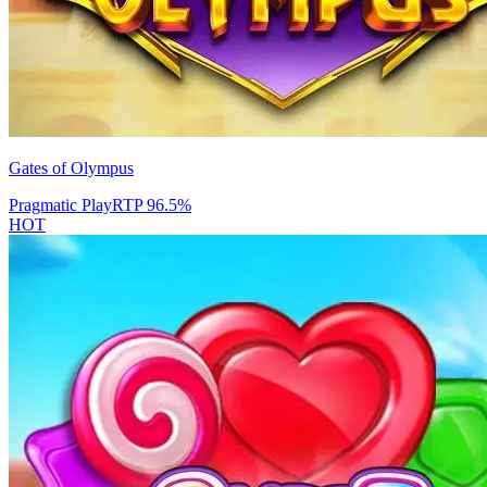
Gates of Olympus
Pragmatic Play
RTP
96.5
%
HOT