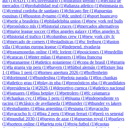
adt
(
1
)
#
ADT
(
1
)
#
Universitario
(
1
)
#
mirassol gremio
(
1
)
#
lectura de
mercados
(
1
)
#
probabilidad real
(
1
)
#
alianza atletico
(
1
)
#
gimnasia m.
(
1
)
#
central cordoba de santiago
(
1
)
#
chicago fire
(
1
)
#
apuestas
esquinas
(
1
)
#
houston dynamo
(
1
)
#
dc united
(
1
)
#
sport huancayo
(
1
)
#
serie a brasileira
(
1
)
#
philadelphia union
(
1
)
#
new york red bulls
(
1
)
#
pronóstico mls
(
1
)
#
historial cruces
(
1
)
#
mercados alternativos
(
1
)
#
major league soccer
(
1
)
#
los angeles galaxy
(
1
)
#
los angeles fc
(
1
)
#
historial el trafico
(
1
)
#
columbus crew
(
1
)
#
new york city fc
(
1
)
#
mercado de corners
(
1
)
#
estadisticas
(
1
)
#
sc freiburg
(
1
)
#
aston
villa
(
1
)
#
cuotas europa league
(
1
)
#
independ. rivadavia
(
1
)
#
tragamonedas online
(
1
)
#
fc lorient
(
1
)
#
posiciones
(
1
)
#
medellin
(
1
)
#
caracas
(
1
)
#
inter milan
(
1
)
#
angers
(
1
)
#
liga francesa
(
1
)
#
paranaense
(
1
)
#
atletico goianiense
(
1
)
#
copa de brasil
(
1
)
#
granja
(
1
)
#
la granja vip peru
(
1
)
#
bayern
(
1
)
#
fútbol alemán
(
1
)
#
fixture liga
1
(
1
)
#
liga 1 perú
(
1
)
#
torneo apertura 2026
(
1
)
#
hoffenheim
(
1
)
#
dortmund
(
1
)
#
bundesliga
(
1
)
#
pelota parada
(
1
)
#
los chankas
(
1
)
#
atletico grau
(
1
)
#
play-in nba
(
1
)
#
pronósticos nba
(
1
)
#
candidatos
(
1
)
#
presidencia
(
1
)
#
2026
(
1
)
#
deportivo cuenca
(
1
)
#
atletico nacional
(
1
)
#
jaguares
(
1
)
#
liga betplay
(
1
)
#
petrolero
(
1
)
#
fc cajamarca
(
1
)
#
chankas cyc
(
1
)
#
liga 1 peru
(
1
)
#
tijuana
(
1
)
#
independiente vs
racing
(
1
)
#
clásico de avellaneda
(
1
)
#
thunder
(
1
)
#
thunder vs lakers
(
1
)
#
estudiantes
(
1
)
#
liga argentina
(
1
)
#
espana
(
1
)
#
ayacucho
(
1
)
#
ayacucho fc
(
1
)
#
liga 2 peru
(
1
)
#
jean ferrari
(
1
)
#
perú vs senegal
(
1
)
#
mundial 2030
(
1
)
#
juegos de azar
(
1
)
#
apuestas royal
(
1
)
#
parlays
(
1
)
#
sorteos online
(
1
)
#
tarjeta roja
(
1
)
#
roja futbol
(
1
)
#
cuotas