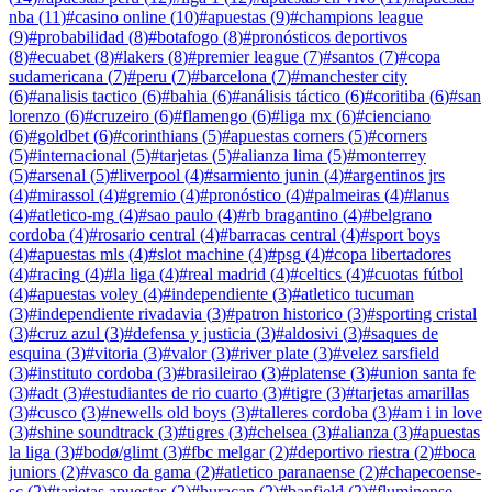
nba
(
11
)
#
casino online
(
10
)
#
apuestas
(
9
)
#
champions league
(
9
)
#
probabilidad
(
8
)
#
botafogo
(
8
)
#
pronósticos deportivos
(
8
)
#
ecuabet
(
8
)
#
lakers
(
8
)
#
premier league
(
7
)
#
santos
(
7
)
#
copa
sudamericana
(
7
)
#
peru
(
7
)
#
barcelona
(
7
)
#
manchester city
(
6
)
#
analisis tactico
(
6
)
#
bahia
(
6
)
#
análisis táctico
(
6
)
#
coritiba
(
6
)
#
san
lorenzo
(
6
)
#
cruzeiro
(
6
)
#
flamengo
(
6
)
#
liga mx
(
6
)
#
cienciano
(
6
)
#
goldbet
(
6
)
#
corinthians
(
5
)
#
apuestas corners
(
5
)
#
corners
(
5
)
#
internacional
(
5
)
#
tarjetas
(
5
)
#
alianza lima
(
5
)
#
monterrey
(
5
)
#
arsenal
(
5
)
#
liverpool
(
4
)
#
sarmiento junin
(
4
)
#
argentinos jrs
(
4
)
#
mirassol
(
4
)
#
gremio
(
4
)
#
pronóstico
(
4
)
#
palmeiras
(
4
)
#
lanus
(
4
)
#
atletico-mg
(
4
)
#
sao paulo
(
4
)
#
rb bragantino
(
4
)
#
belgrano
cordoba
(
4
)
#
rosario central
(
4
)
#
barracas central
(
4
)
#
sport boys
(
4
)
#
apuestas mls
(
4
)
#
slot machine
(
4
)
#
psg
(
4
)
#
copa libertadores
(
4
)
#
racing
(
4
)
#
la liga
(
4
)
#
real madrid
(
4
)
#
celtics
(
4
)
#
cuotas fútbol
(
4
)
#
apuestas voley
(
4
)
#
independiente
(
3
)
#
atletico tucuman
(
3
)
#
independiente rivadavia
(
3
)
#
patron historico
(
3
)
#
sporting cristal
(
3
)
#
cruz azul
(
3
)
#
defensa y justicia
(
3
)
#
aldosivi
(
3
)
#
saques de
esquina
(
3
)
#
vitoria
(
3
)
#
valor
(
3
)
#
river plate
(
3
)
#
velez sarsfield
(
3
)
#
instituto cordoba
(
3
)
#
brasileirao
(
3
)
#
platense
(
3
)
#
union santa fe
(
3
)
#
adt
(
3
)
#
estudiantes de rio cuarto
(
3
)
#
tigre
(
3
)
#
tarjetas amarillas
(
3
)
#
cusco
(
3
)
#
newells old boys
(
3
)
#
talleres cordoba
(
3
)
#
am i in love
(
3
)
#
shine soundtrack
(
3
)
#
tigres
(
3
)
#
chelsea
(
3
)
#
alianza
(
3
)
#
apuestas
la liga
(
3
)
#
bodø/glimt
(
3
)
#
fbc melgar
(
2
)
#
deportivo riestra
(
2
)
#
boca
juniors
(
2
)
#
vasco da gama
(
2
)
#
atletico paranaense
(
2
)
#
chapecoense-
sc
(
2
)
#
tarjetas apuestas
(
2
)
#
huracan
(
2
)
#
banfield
(
2
)
#
fluminense