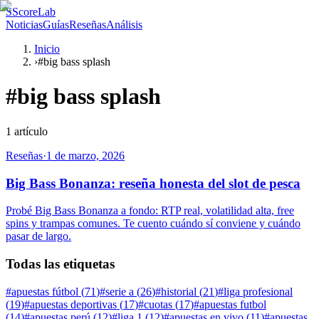
S
ScoreLab
Noticias
Guías
Reseñas
Análisis
Inicio
›
#big bass splash
#
big bass splash
1
artículo
Reseñas
·
1 de marzo, 2026
Big Bass Bonanza: reseña honesta del slot de pesca
Probé Big Bass Bonanza a fondo: RTP real, volatilidad alta, free
spins y trampas comunes. Te cuento cuándo sí conviene y cuándo
pasar de largo.
Todas las etiquetas
#
apuestas fútbol
(
71
)
#
serie a
(
26
)
#
historial
(
21
)
#
liga profesional
(
19
)
#
apuestas deportivas
(
17
)
#
cuotas
(
17
)
#
apuestas futbol
(
14
)
#
apuestas perú
(
12
)
#
liga 1
(
12
)
#
apuestas en vivo
(
11
)
#
apuestas