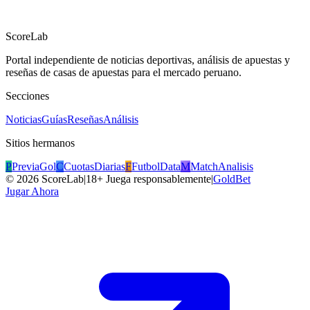
ScoreLab
Portal independiente de noticias deportivas, análisis de apuestas y
reseñas de casas de apuestas para el mercado peruano.
Secciones
Noticias
Guías
Reseñas
Análisis
Sitios hermanos
P
PreviaGol
C
CuotasDiarias
F
FutbolData
M
MatchAnalisis
©
2026
ScoreLab
|
18+ Juega responsablemente
|
GoldBet
Jugar Ahora