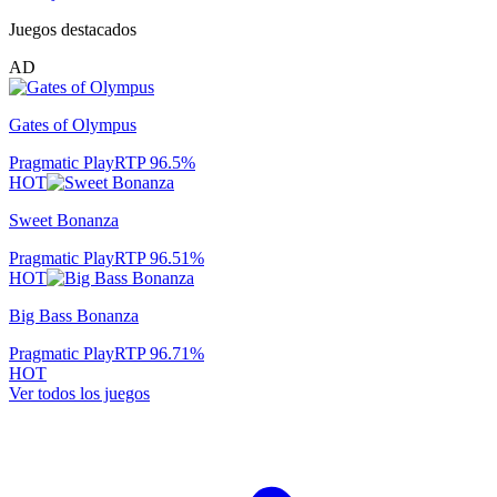
Juegos destacados
AD
Gates of Olympus
Pragmatic Play
RTP
96.5
%
HOT
Sweet Bonanza
Pragmatic Play
RTP
96.51
%
HOT
Big Bass Bonanza
Pragmatic Play
RTP
96.71
%
HOT
Ver todos los juegos