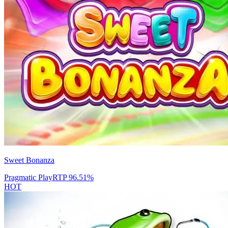
Sweet Bonanza
Pragmatic Play
RTP
96.51
%
HOT