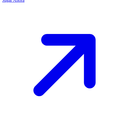
Jugar Ahora