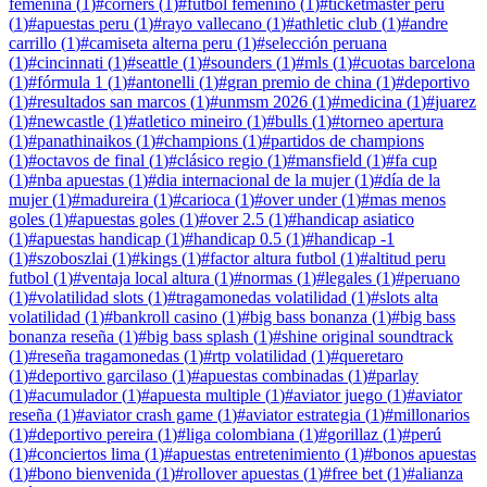
femenina
(
1
)
#
córners
(
1
)
#
fútbol femenino
(
1
)
#
ticketmaster peru
(
1
)
#
apuestas peru
(
1
)
#
rayo vallecano
(
1
)
#
athletic club
(
1
)
#
andre
carrillo
(
1
)
#
camiseta alterna peru
(
1
)
#
selección peruana
(
1
)
#
cincinnati
(
1
)
#
seattle
(
1
)
#
sounders
(
1
)
#
mls
(
1
)
#
cuotas barcelona
(
1
)
#
fórmula 1
(
1
)
#
antonelli
(
1
)
#
gran premio de china
(
1
)
#
deportivo
(
1
)
#
resultados san marcos
(
1
)
#
unmsm 2026
(
1
)
#
medicina
(
1
)
#
juarez
(
1
)
#
newcastle
(
1
)
#
atletico mineiro
(
1
)
#
bulls
(
1
)
#
torneo apertura
(
1
)
#
panathinaikos
(
1
)
#
champions
(
1
)
#
partidos de champions
(
1
)
#
octavos de final
(
1
)
#
clásico regio
(
1
)
#
mansfield
(
1
)
#
fa cup
(
1
)
#
nba apuestas
(
1
)
#
dia internacional de la mujer
(
1
)
#
día de la
mujer
(
1
)
#
madureira
(
1
)
#
carioca
(
1
)
#
over under
(
1
)
#
mas menos
goles
(
1
)
#
apuestas goles
(
1
)
#
over 2.5
(
1
)
#
handicap asiatico
(
1
)
#
apuestas handicap
(
1
)
#
handicap 0.5
(
1
)
#
handicap -1
(
1
)
#
szoboszlai
(
1
)
#
kings
(
1
)
#
factor altura futbol
(
1
)
#
altitud peru
futbol
(
1
)
#
ventaja local altura
(
1
)
#
normas
(
1
)
#
legales
(
1
)
#
peruano
(
1
)
#
volatilidad slots
(
1
)
#
tragamonedas volatilidad
(
1
)
#
slots alta
volatilidad
(
1
)
#
bankroll casino
(
1
)
#
big bass bonanza
(
1
)
#
big bass
bonanza reseña
(
1
)
#
big bass splash
(
1
)
#
shine original soundtrack
(
1
)
#
reseña tragamonedas
(
1
)
#
rtp volatilidad
(
1
)
#
queretaro
(
1
)
#
deportivo garcilaso
(
1
)
#
apuestas combinadas
(
1
)
#
parlay
(
1
)
#
acumulador
(
1
)
#
apuesta multiple
(
1
)
#
aviator juego
(
1
)
#
aviator
reseña
(
1
)
#
aviator crash game
(
1
)
#
aviator estrategia
(
1
)
#
millonarios
(
1
)
#
deportivo pereira
(
1
)
#
liga colombiana
(
1
)
#
gorillaz
(
1
)
#
perú
(
1
)
#
conciertos lima
(
1
)
#
apuestas entretenimiento
(
1
)
#
bonos apuestas
(
1
)
#
bono bienvenida
(
1
)
#
rollover apuestas
(
1
)
#
free bet
(
1
)
#
alianza