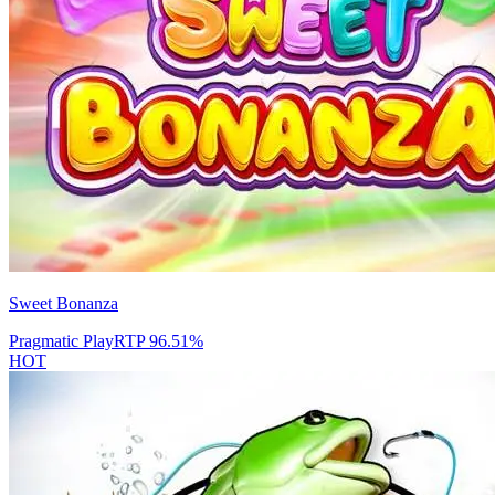
Sweet Bonanza
Pragmatic Play
RTP
96.51
%
HOT