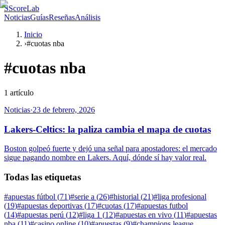
S
ScoreLab
Noticias
Guías
Reseñas
Análisis
Inicio
›
#cuotas nba
#
cuotas nba
1
artículo
Noticias
·
23 de febrero, 2026
Lakers-Celtics: la paliza cambia el mapa de cuotas
Boston golpeó fuerte y dejó una señal para apostadores: el mercado
sigue pagando nombre en Lakers. Aquí, dónde sí hay valor real.
Todas las etiquetas
#
apuestas fútbol
(
71
)
#
serie a
(
26
)
#
historial
(
21
)
#
liga profesional
(
19
)
#
apuestas deportivas
(
17
)
#
cuotas
(
17
)
#
apuestas futbol
(
14
)
#
apuestas perú
(
12
)
#
liga 1
(
12
)
#
apuestas en vivo
(
11
)
#
apuestas
nba
(
11
)
#
casino online
(
10
)
#
apuestas
(
9
)
#
champions league