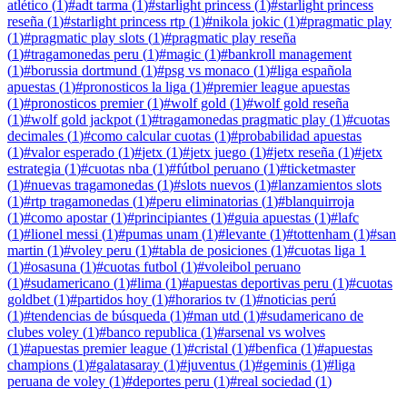
atlético
(
1
)
#
adt tarma
(
1
)
#
starlight princess
(
1
)
#
starlight princess
reseña
(
1
)
#
starlight princess rtp
(
1
)
#
nikola jokic
(
1
)
#
pragmatic play
(
1
)
#
pragmatic play slots
(
1
)
#
pragmatic play reseña
(
1
)
#
tragamonedas peru
(
1
)
#
magic
(
1
)
#
bankroll management
(
1
)
#
borussia dortmund
(
1
)
#
psg vs monaco
(
1
)
#
liga española
apuestas
(
1
)
#
pronosticos la liga
(
1
)
#
premier league apuestas
(
1
)
#
pronosticos premier
(
1
)
#
wolf gold
(
1
)
#
wolf gold reseña
(
1
)
#
wolf gold jackpot
(
1
)
#
tragamonedas pragmatic play
(
1
)
#
cuotas
decimales
(
1
)
#
como calcular cuotas
(
1
)
#
probabilidad apuestas
(
1
)
#
valor esperado
(
1
)
#
jetx
(
1
)
#
jetx juego
(
1
)
#
jetx reseña
(
1
)
#
jetx
estrategia
(
1
)
#
cuotas nba
(
1
)
#
fútbol peruano
(
1
)
#
ticketmaster
(
1
)
#
nuevas tragamonedas
(
1
)
#
slots nuevos
(
1
)
#
lanzamientos slots
(
1
)
#
rtp tragamonedas
(
1
)
#
peru eliminatorias
(
1
)
#
blanquirroja
(
1
)
#
como apostar
(
1
)
#
principiantes
(
1
)
#
guia apuestas
(
1
)
#
lafc
(
1
)
#
lionel messi
(
1
)
#
pumas unam
(
1
)
#
levante
(
1
)
#
tottenham
(
1
)
#
san
martin
(
1
)
#
voley peru
(
1
)
#
tabla de posiciones
(
1
)
#
cuotas liga 1
(
1
)
#
osasuna
(
1
)
#
cuotas futbol
(
1
)
#
voleibol peruano
(
1
)
#
sudamericano
(
1
)
#
lima
(
1
)
#
apuestas deportivas peru
(
1
)
#
cuotas
goldbet
(
1
)
#
partidos hoy
(
1
)
#
horarios tv
(
1
)
#
noticias perú
(
1
)
#
tendencias de búsqueda
(
1
)
#
man utd
(
1
)
#
sudamericano de
clubes voley
(
1
)
#
banco republica
(
1
)
#
arsenal vs wolves
(
1
)
#
apuestas premier league
(
1
)
#
cristal
(
1
)
#
benfica
(
1
)
#
apuestas
champions
(
1
)
#
galatasaray
(
1
)
#
juventus
(
1
)
#
geminis
(
1
)
#
liga
peruana de voley
(
1
)
#
deportes peru
(
1
)
#
real sociedad
(
1
)