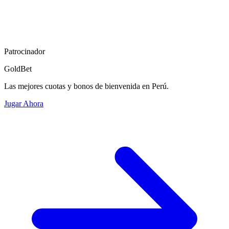
Patrocinador
GoldBet
Las mejores cuotas y bonos de bienvenida en Perú.
Jugar Ahora