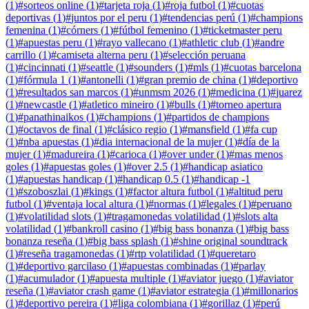
(
1
)
#
sorteos online
(
1
)
#
tarjeta roja
(
1
)
#
roja futbol
(
1
)
#
cuotas
deportivas
(
1
)
#
juntos por el peru
(
1
)
#
tendencias perú
(
1
)
#
champions
femenina
(
1
)
#
córners
(
1
)
#
fútbol femenino
(
1
)
#
ticketmaster peru
(
1
)
#
apuestas peru
(
1
)
#
rayo vallecano
(
1
)
#
athletic club
(
1
)
#
andre
carrillo
(
1
)
#
camiseta alterna peru
(
1
)
#
selección peruana
(
1
)
#
cincinnati
(
1
)
#
seattle
(
1
)
#
sounders
(
1
)
#
mls
(
1
)
#
cuotas barcelona
(
1
)
#
fórmula 1
(
1
)
#
antonelli
(
1
)
#
gran premio de china
(
1
)
#
deportivo
(
1
)
#
resultados san marcos
(
1
)
#
unmsm 2026
(
1
)
#
medicina
(
1
)
#
juarez
(
1
)
#
newcastle
(
1
)
#
atletico mineiro
(
1
)
#
bulls
(
1
)
#
torneo apertura
(
1
)
#
panathinaikos
(
1
)
#
champions
(
1
)
#
partidos de champions
(
1
)
#
octavos de final
(
1
)
#
clásico regio
(
1
)
#
mansfield
(
1
)
#
fa cup
(
1
)
#
nba apuestas
(
1
)
#
dia internacional de la mujer
(
1
)
#
día de la
mujer
(
1
)
#
madureira
(
1
)
#
carioca
(
1
)
#
over under
(
1
)
#
mas menos
goles
(
1
)
#
apuestas goles
(
1
)
#
over 2.5
(
1
)
#
handicap asiatico
(
1
)
#
apuestas handicap
(
1
)
#
handicap 0.5
(
1
)
#
handicap -1
(
1
)
#
szoboszlai
(
1
)
#
kings
(
1
)
#
factor altura futbol
(
1
)
#
altitud peru
futbol
(
1
)
#
ventaja local altura
(
1
)
#
normas
(
1
)
#
legales
(
1
)
#
peruano
(
1
)
#
volatilidad slots
(
1
)
#
tragamonedas volatilidad
(
1
)
#
slots alta
volatilidad
(
1
)
#
bankroll casino
(
1
)
#
big bass bonanza
(
1
)
#
big bass
bonanza reseña
(
1
)
#
big bass splash
(
1
)
#
shine original soundtrack
(
1
)
#
reseña tragamonedas
(
1
)
#
rtp volatilidad
(
1
)
#
queretaro
(
1
)
#
deportivo garcilaso
(
1
)
#
apuestas combinadas
(
1
)
#
parlay
(
1
)
#
acumulador
(
1
)
#
apuesta multiple
(
1
)
#
aviator juego
(
1
)
#
aviator
reseña
(
1
)
#
aviator crash game
(
1
)
#
aviator estrategia
(
1
)
#
millonarios
(
1
)
#
deportivo pereira
(
1
)
#
liga colombiana
(
1
)
#
gorillaz
(
1
)
#
perú