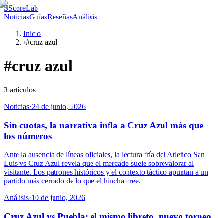
S
ScoreLab
Noticias
Guías
Reseñas
Análisis
Inicio
›
#cruz azul
#
cruz azul
3
artículos
Noticias
·
24 de junio, 2026
Sin cuotas, la narrativa infla a Cruz Azul más que
los números
Ante la ausencia de líneas oficiales, la lectura fría del Atletico San
Luis vs Cruz Azul revela que el mercado suele sobrevalorar al
visitante. Los patrones históricos y el contexto táctico apuntan a un
partido más cerrado de lo que el hincha cree.
Análisis
·
10 de junio, 2026
Cruz Azul vs Puebla: el mismo libreto, nuevo torneo