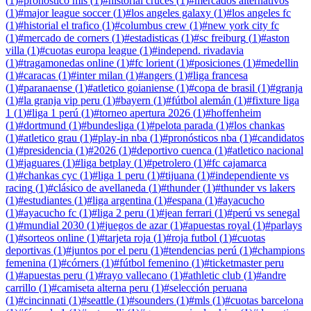
(
1
)
#
pronóstico mls
(
1
)
#
historial cruces
(
1
)
#
mercados alternativos
(
1
)
#
major league soccer
(
1
)
#
los angeles galaxy
(
1
)
#
los angeles fc
(
1
)
#
historial el trafico
(
1
)
#
columbus crew
(
1
)
#
new york city fc
(
1
)
#
mercado de corners
(
1
)
#
estadisticas
(
1
)
#
sc freiburg
(
1
)
#
aston
villa
(
1
)
#
cuotas europa league
(
1
)
#
independ. rivadavia
(
1
)
#
tragamonedas online
(
1
)
#
fc lorient
(
1
)
#
posiciones
(
1
)
#
medellin
(
1
)
#
caracas
(
1
)
#
inter milan
(
1
)
#
angers
(
1
)
#
liga francesa
(
1
)
#
paranaense
(
1
)
#
atletico goianiense
(
1
)
#
copa de brasil
(
1
)
#
granja
(
1
)
#
la granja vip peru
(
1
)
#
bayern
(
1
)
#
fútbol alemán
(
1
)
#
fixture liga
1
(
1
)
#
liga 1 perú
(
1
)
#
torneo apertura 2026
(
1
)
#
hoffenheim
(
1
)
#
dortmund
(
1
)
#
bundesliga
(
1
)
#
pelota parada
(
1
)
#
los chankas
(
1
)
#
atletico grau
(
1
)
#
play-in nba
(
1
)
#
pronósticos nba
(
1
)
#
candidatos
(
1
)
#
presidencia
(
1
)
#
2026
(
1
)
#
deportivo cuenca
(
1
)
#
atletico nacional
(
1
)
#
jaguares
(
1
)
#
liga betplay
(
1
)
#
petrolero
(
1
)
#
fc cajamarca
(
1
)
#
chankas cyc
(
1
)
#
liga 1 peru
(
1
)
#
tijuana
(
1
)
#
independiente vs
racing
(
1
)
#
clásico de avellaneda
(
1
)
#
thunder
(
1
)
#
thunder vs lakers
(
1
)
#
estudiantes
(
1
)
#
liga argentina
(
1
)
#
espana
(
1
)
#
ayacucho
(
1
)
#
ayacucho fc
(
1
)
#
liga 2 peru
(
1
)
#
jean ferrari
(
1
)
#
perú vs senegal
(
1
)
#
mundial 2030
(
1
)
#
juegos de azar
(
1
)
#
apuestas royal
(
1
)
#
parlays
(
1
)
#
sorteos online
(
1
)
#
tarjeta roja
(
1
)
#
roja futbol
(
1
)
#
cuotas
deportivas
(
1
)
#
juntos por el peru
(
1
)
#
tendencias perú
(
1
)
#
champions
femenina
(
1
)
#
córners
(
1
)
#
fútbol femenino
(
1
)
#
ticketmaster peru
(
1
)
#
apuestas peru
(
1
)
#
rayo vallecano
(
1
)
#
athletic club
(
1
)
#
andre
carrillo
(
1
)
#
camiseta alterna peru
(
1
)
#
selección peruana
(
1
)
#
cincinnati
(
1
)
#
seattle
(
1
)
#
sounders
(
1
)
#
mls
(
1
)
#
cuotas barcelona