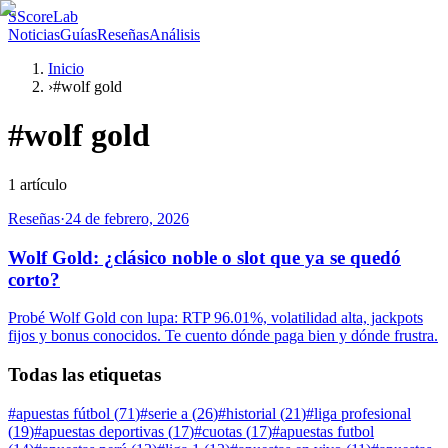
S
ScoreLab
Noticias
Guías
Reseñas
Análisis
Inicio
›
#wolf gold
#
wolf gold
1
artículo
Reseñas
·
24 de febrero, 2026
Wolf Gold: ¿clásico noble o slot que ya se quedó
corto?
Probé Wolf Gold con lupa: RTP 96.01%, volatilidad alta, jackpots
fijos y bonus conocidos. Te cuento dónde paga bien y dónde frustra.
Todas las etiquetas
#
apuestas fútbol
(
71
)
#
serie a
(
26
)
#
historial
(
21
)
#
liga profesional
(
19
)
#
apuestas deportivas
(
17
)
#
cuotas
(
17
)
#
apuestas futbol