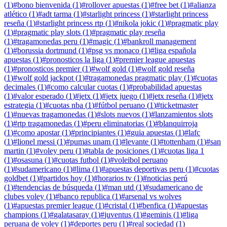
(
1
)
#
bono bienvenida
(
1
)
#
rollover apuestas
(
1
)
#
free bet
(
1
)
#
alianza
atlético
(
1
)
#
adt tarma
(
1
)
#
starlight princess
(
1
)
#
starlight princess
reseña
(
1
)
#
starlight princess rtp
(
1
)
#
nikola jokic
(
1
)
#
pragmatic play
(
1
)
#
pragmatic play slots
(
1
)
#
pragmatic play reseña
(
1
)
#
tragamonedas peru
(
1
)
#
magic
(
1
)
#
bankroll management
(
1
)
#
borussia dortmund
(
1
)
#
psg vs monaco
(
1
)
#
liga española
apuestas
(
1
)
#
pronosticos la liga
(
1
)
#
premier league apuestas
(
1
)
#
pronosticos premier
(
1
)
#
wolf gold
(
1
)
#
wolf gold reseña
(
1
)
#
wolf gold jackpot
(
1
)
#
tragamonedas pragmatic play
(
1
)
#
cuotas
decimales
(
1
)
#
como calcular cuotas
(
1
)
#
probabilidad apuestas
(
1
)
#
valor esperado
(
1
)
#
jetx
(
1
)
#
jetx juego
(
1
)
#
jetx reseña
(
1
)
#
jetx
estrategia
(
1
)
#
cuotas nba
(
1
)
#
fútbol peruano
(
1
)
#
ticketmaster
(
1
)
#
nuevas tragamonedas
(
1
)
#
slots nuevos
(
1
)
#
lanzamientos slots
(
1
)
#
rtp tragamonedas
(
1
)
#
peru eliminatorias
(
1
)
#
blanquirroja
(
1
)
#
como apostar
(
1
)
#
principiantes
(
1
)
#
guia apuestas
(
1
)
#
lafc
(
1
)
#
lionel messi
(
1
)
#
pumas unam
(
1
)
#
levante
(
1
)
#
tottenham
(
1
)
#
san
martin
(
1
)
#
voley peru
(
1
)
#
tabla de posiciones
(
1
)
#
cuotas liga 1
(
1
)
#
osasuna
(
1
)
#
cuotas futbol
(
1
)
#
voleibol peruano
(
1
)
#
sudamericano
(
1
)
#
lima
(
1
)
#
apuestas deportivas peru
(
1
)
#
cuotas
goldbet
(
1
)
#
partidos hoy
(
1
)
#
horarios tv
(
1
)
#
noticias perú
(
1
)
#
tendencias de búsqueda
(
1
)
#
man utd
(
1
)
#
sudamericano de
clubes voley
(
1
)
#
banco republica
(
1
)
#
arsenal vs wolves
(
1
)
#
apuestas premier league
(
1
)
#
cristal
(
1
)
#
benfica
(
1
)
#
apuestas
champions
(
1
)
#
galatasaray
(
1
)
#
juventus
(
1
)
#
geminis
(
1
)
#
liga
peruana de voley
(
1
)
#
deportes peru
(
1
)
#
real sociedad
(
1
)