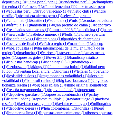
deportivas
(
1
)
#
juntos por el peru
(
1
)
#
tendencias perú
(
1
)
#
champions
femenina
(
1
)
#
córners
(
1
)
#
fútbol femenino
(
1
)
#
ticketmaster peru
(
1
)
#
apuestas peru
(
1
)
#
rayo vallecano
(
1
)
#
athletic club
(
1
)
#
andre
carrillo
(
1
)
#
camiseta alterna peru
(
1
)
#
selección peruana
(
1
)
#
cincinnati
(
1
)
#
seattle
(
1
)
#
sounders
(
1
)
#
mls
(
1
)
#
cuotas barcelona
(
1
)
#
fórmula 1
(
1
)
#
antonelli
(
1
)
#
gran premio de china
(
1
)
#
deportivo
(
1
)
#
resultados san marcos
(
1
)
#
unmsm 2026
(
1
)
#
medicina
(
1
)
#
juarez
(
1
)
#
newcastle
(
1
)
#
atletico mineiro
(
1
)
#
bulls
(
1
)
#
torneo apertura
(
1
)
#
panathinaikos
(
1
)
#
champions
(
1
)
#
partidos de champions
(
1
)
#
octavos de final
(
1
)
#
clásico regio
(
1
)
#
mansfield
(
1
)
#
fa cup
(
1
)
#
nba apuestas
(
1
)
#
dia internacional de la mujer
(
1
)
#
día de la
mujer
(
1
)
#
madureira
(
1
)
#
carioca
(
1
)
#
over under
(
1
)
#
mas menos
goles
(
1
)
#
apuestas goles
(
1
)
#
over 2.5
(
1
)
#
handicap asiatico
(
1
)
#
apuestas handicap
(
1
)
#
handicap 0.5
(
1
)
#
handicap -1
(
1
)
#
szoboszlai
(
1
)
#
kings
(
1
)
#
factor altura futbol
(
1
)
#
altitud peru
futbol
(
1
)
#
ventaja local altura
(
1
)
#
normas
(
1
)
#
legales
(
1
)
#
peruano
(
1
)
#
volatilidad slots
(
1
)
#
tragamonedas volatilidad
(
1
)
#
slots alta
volatilidad
(
1
)
#
bankroll casino
(
1
)
#
big bass bonanza
(
1
)
#
big bass
bonanza reseña
(
1
)
#
big bass splash
(
1
)
#
shine original soundtrack
(
1
)
#
reseña tragamonedas
(
1
)
#
rtp volatilidad
(
1
)
#
queretaro
(
1
)
#
deportivo garcilaso
(
1
)
#
apuestas combinadas
(
1
)
#
parlay
(
1
)
#
acumulador
(
1
)
#
apuesta multiple
(
1
)
#
aviator juego
(
1
)
#
aviator
reseña
(
1
)
#
aviator crash game
(
1
)
#
aviator estrategia
(
1
)
#
millonarios
(
1
)
#
deportivo pereira
(
1
)
#
liga colombiana
(
1
)
#
gorillaz
(
1
)
#
perú
(
1
)
#
conciertos lima
(
1
)
#
apuestas entretenimiento
(
1
)
#
bonos apuestas