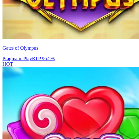
Gates of Olympus
Pragmatic Play
RTP
96.5
%
HOT