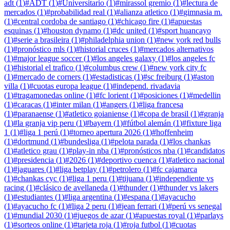
adt
(
1
)
#
ADT
(
1
)
#
Universitario
(
1
)
#
mirassol gremio
(
1
)
#
lectura de
mercados
(
1
)
#
probabilidad real
(
1
)
#
alianza atletico
(
1
)
#
gimnasia m.
(
1
)
#
central cordoba de santiago
(
1
)
#
chicago fire
(
1
)
#
apuestas
esquinas
(
1
)
#
houston dynamo
(
1
)
#
dc united
(
1
)
#
sport huancayo
(
1
)
#
serie a brasileira
(
1
)
#
philadelphia union
(
1
)
#
new york red bulls
(
1
)
#
pronóstico mls
(
1
)
#
historial cruces
(
1
)
#
mercados alternativos
(
1
)
#
major league soccer
(
1
)
#
los angeles galaxy
(
1
)
#
los angeles fc
(
1
)
#
historial el trafico
(
1
)
#
columbus crew
(
1
)
#
new york city fc
(
1
)
#
mercado de corners
(
1
)
#
estadisticas
(
1
)
#
sc freiburg
(
1
)
#
aston
villa
(
1
)
#
cuotas europa league
(
1
)
#
independ. rivadavia
(
1
)
#
tragamonedas online
(
1
)
#
fc lorient
(
1
)
#
posiciones
(
1
)
#
medellin
(
1
)
#
caracas
(
1
)
#
inter milan
(
1
)
#
angers
(
1
)
#
liga francesa
(
1
)
#
paranaense
(
1
)
#
atletico goianiense
(
1
)
#
copa de brasil
(
1
)
#
granja
(
1
)
#
la granja vip peru
(
1
)
#
bayern
(
1
)
#
fútbol alemán
(
1
)
#
fixture liga
1
(
1
)
#
liga 1 perú
(
1
)
#
torneo apertura 2026
(
1
)
#
hoffenheim
(
1
)
#
dortmund
(
1
)
#
bundesliga
(
1
)
#
pelota parada
(
1
)
#
los chankas
(
1
)
#
atletico grau
(
1
)
#
play-in nba
(
1
)
#
pronósticos nba
(
1
)
#
candidatos
(
1
)
#
presidencia
(
1
)
#
2026
(
1
)
#
deportivo cuenca
(
1
)
#
atletico nacional
(
1
)
#
jaguares
(
1
)
#
liga betplay
(
1
)
#
petrolero
(
1
)
#
fc cajamarca
(
1
)
#
chankas cyc
(
1
)
#
liga 1 peru
(
1
)
#
tijuana
(
1
)
#
independiente vs
racing
(
1
)
#
clásico de avellaneda
(
1
)
#
thunder
(
1
)
#
thunder vs lakers
(
1
)
#
estudiantes
(
1
)
#
liga argentina
(
1
)
#
espana
(
1
)
#
ayacucho
(
1
)
#
ayacucho fc
(
1
)
#
liga 2 peru
(
1
)
#
jean ferrari
(
1
)
#
perú vs senegal
(
1
)
#
mundial 2030
(
1
)
#
juegos de azar
(
1
)
#
apuestas royal
(
1
)
#
parlays
(
1
)
#
sorteos online
(
1
)
#
tarjeta roja
(
1
)
#
roja futbol
(
1
)
#
cuotas