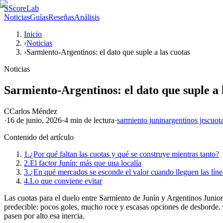
S
ScoreLab
Noticias
Guías
Reseñas
Análisis
Inicio
›
Noticias
›
Sarmiento-Argentinos: el dato que suple a las cuotas
Noticias
Sarmiento-Argentinos: el dato que suple a 
C
Carlos Méndez
·
16 de junio, 2026
·
4 min
de lectura
·
sarmiento junin
argentinos jrs
cuot
Contenido del artículo
1.
¿Por qué faltan las cuotas y qué se construye mientras tanto?
2.
El factor Junín: más que una localía
3.
¿En qué mercados se esconde el valor cuando lleguen las líne
4.
Lo que conviene evitar
Las cuotas para el duelo entre Sarmiento de Junín y Argentinos Juniors 
predecible: pocos goles, mucho roce y escasas opciones de desborde. Q
pasen por alto esa inercia.