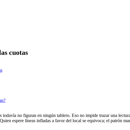
las cuotas
as
as?
todavía no figuran en ningún tablero. Eso no impide trazar una lectura f
uien espere líneas infladas a favor del local se equivoca; el patrón mar