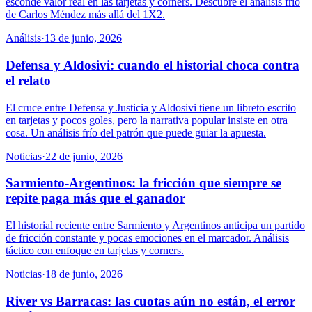
esconde valor real en las tarjetas y córners. Descubre el análisis frío
de Carlos Méndez más allá del 1X2.
Análisis
·
13 de junio, 2026
Defensa y Aldosivi: cuando el historial choca contra
el relato
El cruce entre Defensa y Justicia y Aldosivi tiene un libreto escrito
en tarjetas y pocos goles, pero la narrativa popular insiste en otra
cosa. Un análisis frío del patrón que puede guiar la apuesta.
Noticias
·
22 de junio, 2026
Sarmiento-Argentinos: la fricción que siempre se
repite paga más que el ganador
El historial reciente entre Sarmiento y Argentinos anticipa un partido
de fricción constante y pocas emociones en el marcador. Análisis
táctico con enfoque en tarjetas y corners.
Noticias
·
18 de junio, 2026
River vs Barracas: las cuotas aún no están, el error