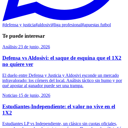
#
defensa y justicia
#
aldosivi
#
liga profesional
#
apuestas futbol
Te puede interesar
Análisis
·
23 de junio, 2026
Defensa vs Aldosivi: el saque de esquina que el 1X2
no quiere ver
El duelo entre Defensa y Justicia y Aldosivi esconde un mercado
infravalorado: los córners del local. Análisis táctico sin humo y por
qué apostar al ganador puede ser una trampa.
Noticias
·
15 de junio, 2026
Estudiantes-Independiente: el valor no vive en el
1X2
Estudiantes LP vs Independiente, un clásico sin cuotas oficiales,