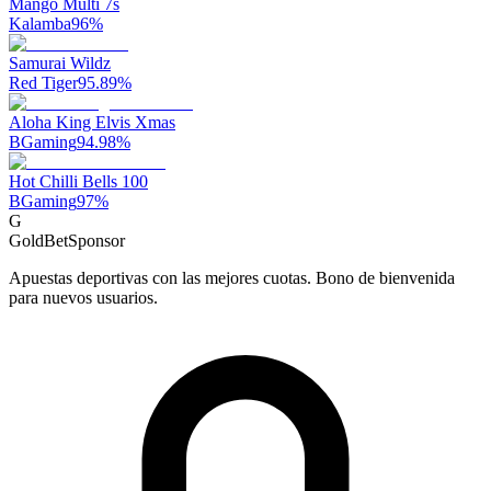
Mango Multi 7s
Kalamba
96
%
Samurai Wildz
Red Tiger
95.89
%
Aloha King Elvis Xmas
BGaming
94.98
%
Hot Chilli Bells 100
BGaming
97
%
G
GoldBet
Sponsor
Apuestas deportivas con las mejores cuotas. Bono de bienvenida
para nuevos usuarios.