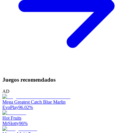
Juegos recomendados
AD
Mega Greatest Catch Blue Marlin
EvoPlay
96.02
%
Hot Fruits
MrSlotty
96
%