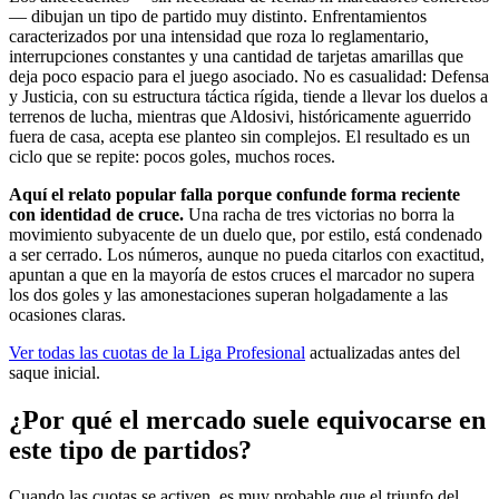
— dibujan un tipo de partido muy distinto. Enfrentamientos
caracterizados por una intensidad que roza lo reglamentario,
interrupciones constantes y una cantidad de tarjetas amarillas que
deja poco espacio para el juego asociado. No es casualidad: Defensa
y Justicia, con su estructura táctica rígida, tiende a llevar los duelos a
terrenos de lucha, mientras que Aldosivi, históricamente aguerrido
fuera de casa, acepta ese planteo sin complejos. El resultado es un
ciclo que se repite: pocos goles, muchos roces.
Aquí el relato popular falla porque confunde forma reciente
con identidad de cruce.
Una racha de tres victorias no borra la
movimiento subyacente de un duelo que, por estilo, está condenado
a ser cerrado. Los números, aunque no pueda citarlos con exactitud,
apuntan a que en la mayoría de estos cruces el marcador no supera
los dos goles y las amonestaciones superan holgadamente a las
ocasiones claras.
Ver todas las cuotas de la Liga Profesional
actualizadas antes del
saque inicial.
¿Por qué el mercado suele equivocarse en
este tipo de partidos?
Cuando las cuotas se activen, es muy probable que el triunfo del