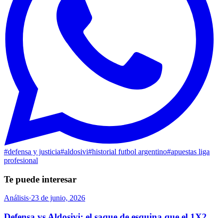
#
defensa y justicia
#
aldosivi
#
historial futbol argentino
#
apuestas liga
profesional
Te puede interesar
Análisis
·
23 de junio, 2026
Defensa vs Aldosivi: el saque de esquina que el 1X2