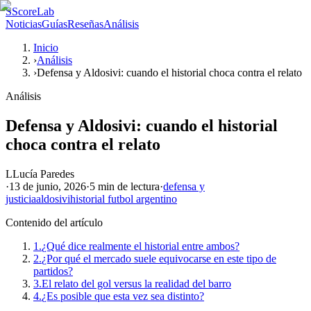
S
ScoreLab
Noticias
Guías
Reseñas
Análisis
Inicio
›
Análisis
›
Defensa y Aldosivi: cuando el historial choca contra el relato
Análisis
Defensa y Aldosivi: cuando el historial
choca contra el relato
L
Lucía Paredes
·
13 de junio, 2026
·
5 min
de lectura
·
defensa y
justicia
aldosivi
historial futbol argentino
Contenido del artículo
1.
¿Qué dice realmente el historial entre ambos?
2.
¿Por qué el mercado suele equivocarse en este tipo de
partidos?
3.
El relato del gol versus la realidad del barro
4.
¿Es posible que esta vez sea distinto?