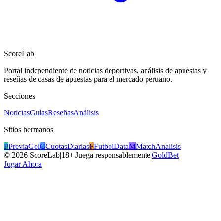
ScoreLab
Portal independiente de noticias deportivas, análisis de apuestas y
reseñas de casas de apuestas para el mercado peruano.
Secciones
Noticias
Guías
Reseñas
Análisis
Sitios hermanos
P
PreviaGol
C
CuotasDiarias
F
FutbolData
M
MatchAnalisis
©
2026
ScoreLab
|
18+ Juega responsablemente
|
GoldBet
Jugar Ahora