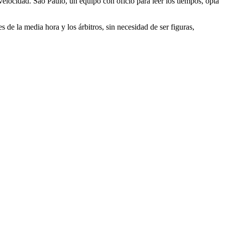
locidad. Sao Paulo, un equipo con oficio para leer los tiempos, opta
s de la media hora y los árbitros, sin necesidad de ser figuras,