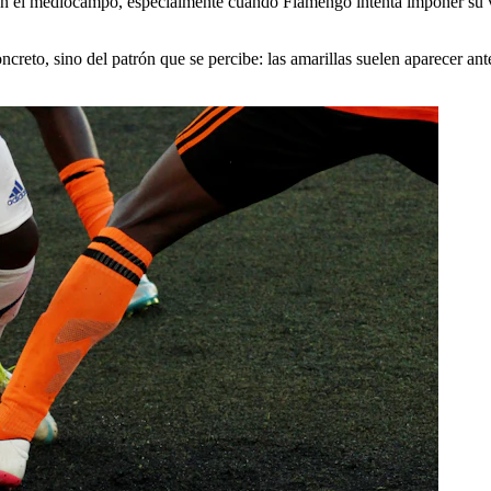
 en el mediocampo, especialmente cuando Flamengo intenta imponer su ve
creto, sino del patrón que se percibe: las amarillas suelen aparecer ante