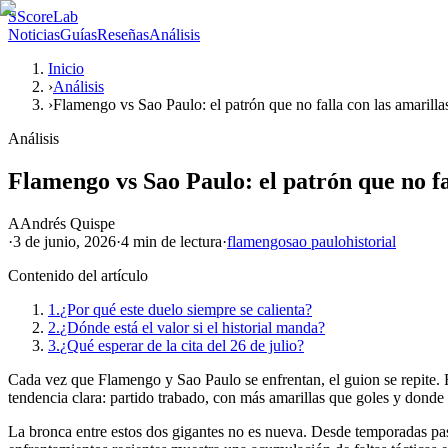
S
ScoreLab
Noticias
Guías
Reseñas
Análisis
Inicio
›
Análisis
›
Flamengo vs Sao Paulo: el patrón que no falla con las amarilla
Análisis
Flamengo vs Sao Paulo: el patrón que no fa
A
Andrés Quispe
·
3 de junio, 2026
·
4 min
de lectura
·
flamengo
sao paulo
historial
Contenido del artículo
1.
¿Por qué este duelo siempre se calienta?
2.
¿Dónde está el valor si el historial manda?
3.
¿Qué esperar de la cita del 26 de julio?
Cada vez que Flamengo y Sao Paulo se enfrentan, el guion se repite. 
tendencia clara: partido trabado, con más amarillas que goles y donde 
La bronca entre estos dos gigantes no es nueva. Desde temporadas pasa