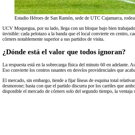
Estadio Héroes de San Ramón, sede de UTC Cajamarca, rodea
UCV Moquegua, por su lado, llega con un bloque bajo bien trabajado. Se 
invisible: cada pelotazo a la banda que el local convierte en centro,
córners notablemente superior a sus partidos de visita.
¿Dónde está el valor que todos ignoran?
La respuesta está en la sobrecarga física del minuto 60 en adelante. Au
Eso convierte los centros rasantes en desvíos providenciales que acaba
El mercado, sin embargo, tiende a fijar líneas de esquina total rela
desmorone; basta con que el partido discurra por los carriles que ambo
disponible el mercado de córners solo del segundo tiempo, la ventaja 