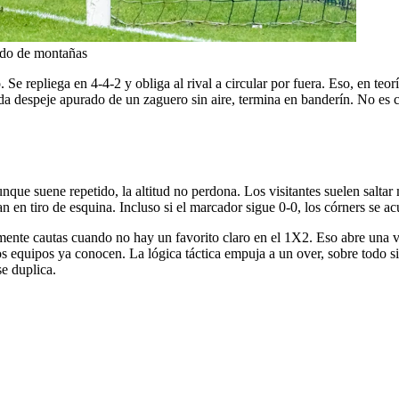
do de montañas
repliega en 4-4-2 y obliga al rival a circular por fuera. Eso, en teoría
 cada despeje apurado de un zaguero sin aire, termina en banderín. No 
nque suene repetido, la altitud no perdona. Los visitantes suelen saltar
n en tiro de esquina. Incluso si el marcador sigue 0-0, los córners se a
tivamente cautas cuando no hay un favorito claro en el 1X2. Eso abre u
s equipos ya conocen. La lógica táctica empuja a un over, sobre todo si
se duplica.