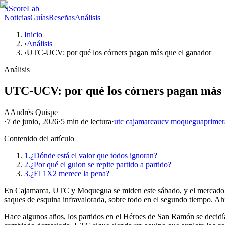
S
ScoreLab
Noticias
Guías
Reseñas
Análisis
Inicio
›
Análisis
›
UTC-UCV: por qué los córners pagan más que el ganador
Análisis
UTC-UCV: por qué los córners pagan más 
A
Andrés Quispe
·
7 de junio, 2026
·
5 min
de lectura
·
utc cajamarca
ucv moquegua
primer
Contenido del artículo
1.
¿Dónde está el valor que todos ignoran?
2.
¿Por qué el guion se repite partido a partido?
3.
¿El 1X2 merece la pena?
En Cajamarca, UTC y Moquegua se miden este sábado, y el mercado de c
saques de esquina infravalorada, sobre todo en el segundo tiempo. Ahí 
Hace algunos años, los partidos en el Héroes de San Ramón se decidían 