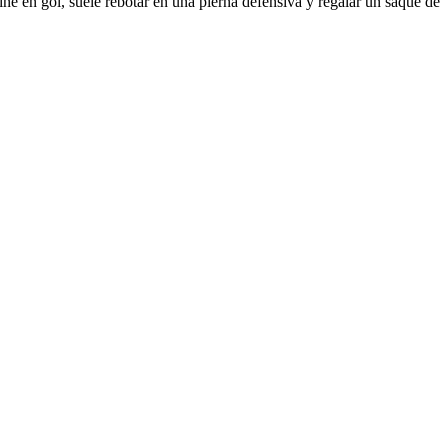
e en gol, suele rebotar en una pierna defensiva y regalar un saque de