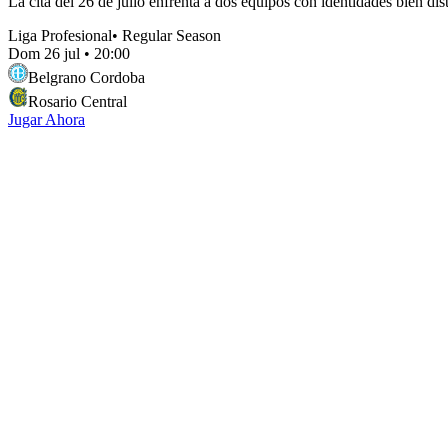
La cita del 26 de julio enfrenta a dos equipos con identidades bien dist
Liga Profesional
•
Regular Season
Dom 26 jul
•
20:00
Belgrano Cordoba
Rosario Central
Jugar Ahora