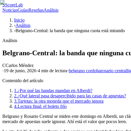
S
ScoreLab
Noticias
Guías
Reseñas
Análisis
Inicio
›
Análisis
›
Belgrano-Central: la banda que ninguna cuota está mirando
Análisis
Belgrano-Central: la banda que ninguna c
C
Carlos Méndez
·
19 de junio, 2026
·
4 min
de lectura
·
belgrano cordoba
rosario central
li
Contenido del artículo
1.
¿Por qué las bandas mandan en Alberdi?
2.
¿Qué lateral pasa desapercibido para las casas de apuestas?
3.
Tarjetas: la otra moneda que el mercado ignora
4.
Lectura final: el boleto frío
Belgrano y Rosario Central se miden este domingo en Alberdi, un clásico
mercado de apuestas suele ignorar. Ahí está el valor que pocos leen.