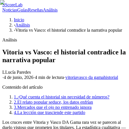
S
ScoreLab
Noticias
Guías
Reseñas
Análisis
Inicio
›
Análisis
›
Vitoria vs Vasco: el historial contradice la narrativa popular
Análisis
Vitoria vs Vasco: el historial contradice la
narrativa popular
L
Lucía Paredes
·
4 de junio, 2026
·
4 min
de lectura
·
vitoria
vasco da gama
historial
Contenido del artículo
1.
¿Qué cuenta el historial sin necesidad de números?
2.
El relato popular seduce, los datos enfrían
3.
Mercados que el ojo no entrenado ignora
4.
La lección que trasciende este partido
Los cruces entre Vitoria y Vasco DA Gama rara vez se parecen al
duelo vistoso que prometen los titulares. La estadística cualitativa —