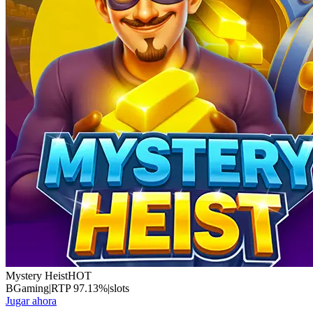
Mystery Heist
HOT
BGaming
|
RTP
97.13
%
|
slots
Jugar ahora