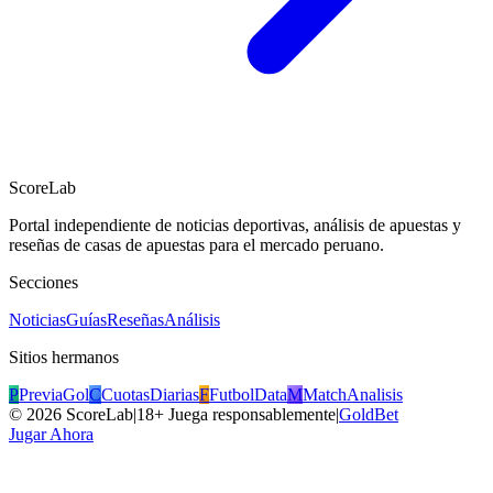
ScoreLab
Portal independiente de noticias deportivas, análisis de apuestas y
reseñas de casas de apuestas para el mercado peruano.
Secciones
Noticias
Guías
Reseñas
Análisis
Sitios hermanos
P
PreviaGol
C
CuotasDiarias
F
FutbolData
M
MatchAnalisis
©
2026
ScoreLab
|
18+ Juega responsablemente
|
GoldBet
Jugar Ahora