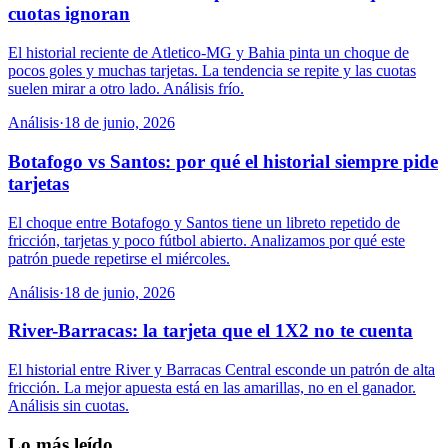
cuotas ignoran
El historial reciente de Atletico-MG y Bahia pinta un choque de
pocos goles y muchas tarjetas. La tendencia se repite y las cuotas
suelen mirar a otro lado. Análisis frío.
Análisis
·
18 de junio, 2026
Botafogo vs Santos: por qué el historial siempre pide
tarjetas
El choque entre Botafogo y Santos tiene un libreto repetido de
fricción, tarjetas y poco fútbol abierto. Analizamos por qué este
patrón puede repetirse el miércoles.
Análisis
·
18 de junio, 2026
River-Barracas: la tarjeta que el 1X2 no te cuenta
El historial entre River y Barracas Central esconde un patrón de alta
fricción. La mejor apuesta está en las amarillas, no en el ganador.
Análisis sin cuotas.
Lo más leído