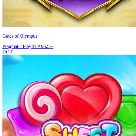
Gates of Olympus
Pragmatic Play
RTP
96.5
%
HOT