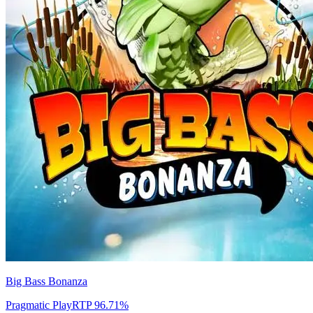
Big Bass Bonanza
Pragmatic Play
RTP
96.71
%