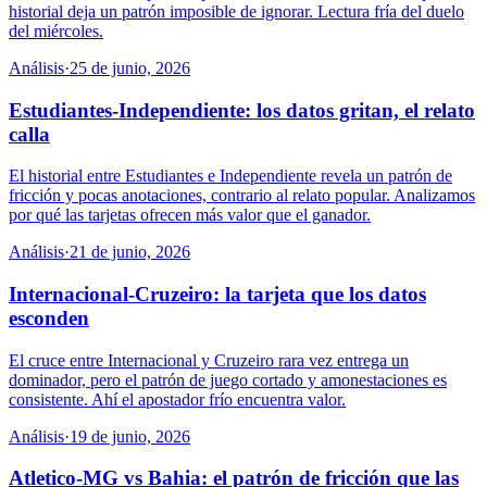
historial deja un patrón imposible de ignorar. Lectura fría del duelo
del miércoles.
Análisis
·
25 de junio, 2026
Estudiantes-Independiente: los datos gritan, el relato
calla
El historial entre Estudiantes e Independiente revela un patrón de
fricción y pocas anotaciones, contrario al relato popular. Analizamos
por qué las tarjetas ofrecen más valor que el ganador.
Análisis
·
21 de junio, 2026
Internacional-Cruzeiro: la tarjeta que los datos
esconden
El cruce entre Internacional y Cruzeiro rara vez entrega un
dominador, pero el patrón de juego cortado y amonestaciones es
consistente. Ahí el apostador frío encuentra valor.
Análisis
·
19 de junio, 2026
Atletico-MG vs Bahia: el patrón de fricción que las