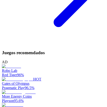
Juegos recomendados
AD
Robo Lab
Red Tiger
96
%
HOT
Gates of Olympus
Pragmatic Play
96.5
%
More Energy Coins
Playson
95.6
%