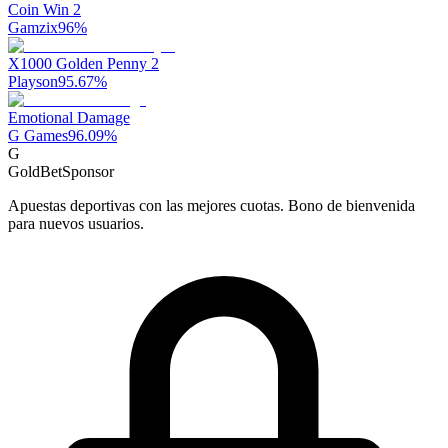
Coin Win 2
Gamzix
96
%
X1000 Golden Penny 2
Playson
95.67
%
Emotional Damage
G Games
96.09
%
G
GoldBet
Sponsor
Apuestas deportivas con las mejores cuotas. Bono de bienvenida
para nuevos usuarios.