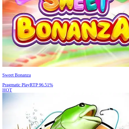
Sweet Bonanza
Pragmatic Play
RTP
96.51
%
HOT