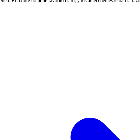
có. El fixture no pone favorito claro, y los antecedentes le dan la raz