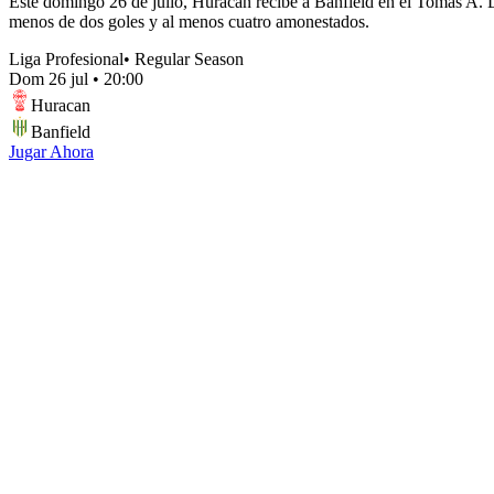
Este domingo 26 de julio, Huracán recibe a Banfield en el Tomás A. Du
menos de dos goles y al menos cuatro amonestados.
Liga Profesional
•
Regular Season
Dom 26 jul
•
20:00
Huracan
Banfield
Jugar Ahora