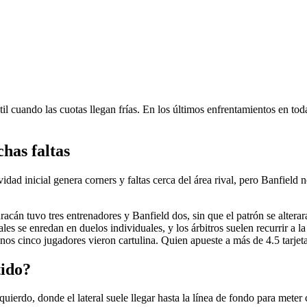
til cuando las cuotas llegan frías. En los últimos enfrentamientos en to
has faltas
dad inicial genera corners y faltas cerca del área rival, pero Banfield 
cán tuvo tres entrenadores y Banfield dos, sin que el patrón se alterara
 se enredan en duelos individuales, y los árbitros suelen recurrir a la ta
enos cinco jugadores vieron cartulina. Quien apueste a más de 4.5 tarje
tido?
ierdo, donde el lateral suele llegar hasta la línea de fondo para meter 