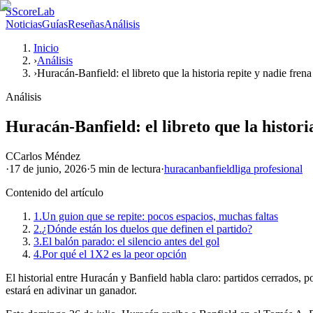
S
ScoreLab
Noticias
Guías
Reseñas
Análisis
Inicio
›
Análisis
›
Huracán-Banfield: el libreto que la historia repite y nadie frena
Análisis
Huracán-Banfield: el libreto que la histori
C
Carlos Méndez
·
17 de junio, 2026
·
5 min
de lectura
·
huracan
banfield
liga profesional
Contenido del artículo
1.
Un guion que se repite: pocos espacios, muchas faltas
2.
¿Dónde están los duelos que definen el partido?
3.
El balón parado: el silencio antes del gol
4.
Por qué el 1X2 es la peor opción
El historial entre Huracán y Banfield habla claro: partidos cerrados, po
estará en adivinar un ganador.