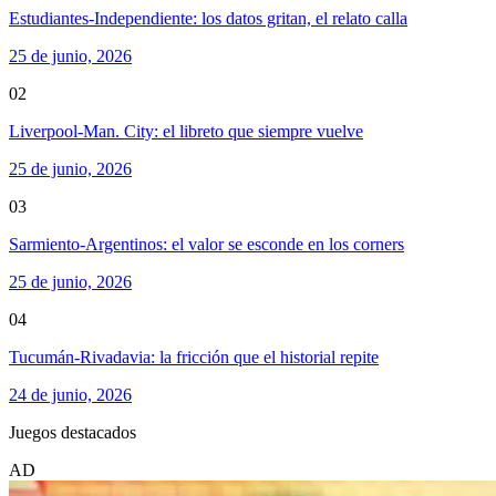
Estudiantes-Independiente: los datos gritan, el relato calla
25 de junio, 2026
02
Liverpool-Man. City: el libreto que siempre vuelve
25 de junio, 2026
03
Sarmiento-Argentinos: el valor se esconde en los corners
25 de junio, 2026
04
Tucumán-Rivadavia: la fricción que el historial repite
24 de junio, 2026
Juegos destacados
AD