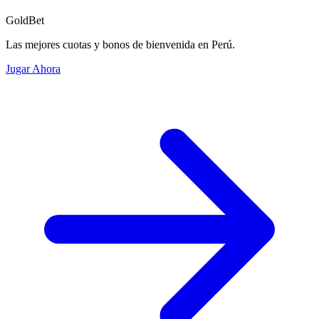
GoldBet
Las mejores cuotas y bonos de bienvenida en Perú.
Jugar Ahora