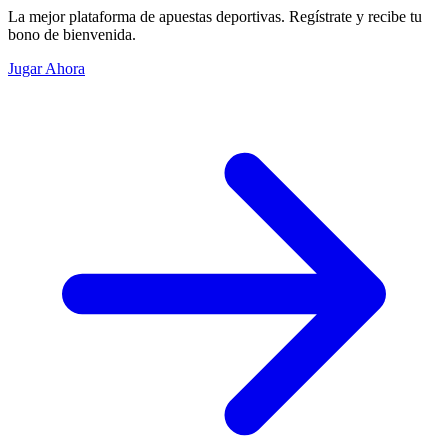
La mejor plataforma de apuestas deportivas. Regístrate y recibe tu
bono de bienvenida.
Jugar Ahora