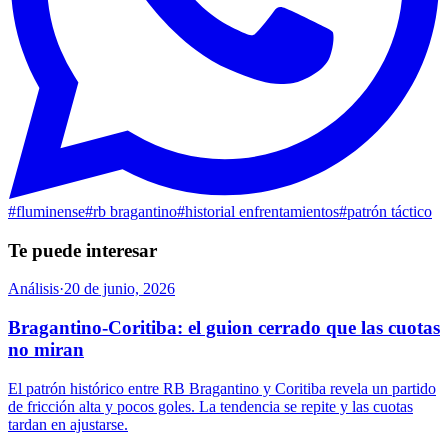
#
fluminense
#
rb bragantino
#
historial enfrentamientos
#
patrón táctico
Te puede interesar
Análisis
·
20 de junio, 2026
Bragantino-Coritiba: el guion cerrado que las cuotas
no miran
El patrón histórico entre RB Bragantino y Coritiba revela un partido
de fricción alta y pocos goles. La tendencia se repite y las cuotas
tardan en ajustarse.