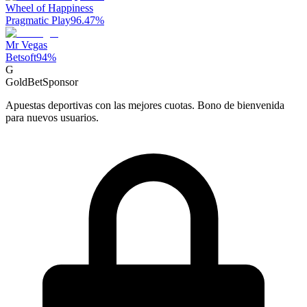
Wheel of Happiness
Pragmatic Play
96.47
%
Mr Vegas
Betsoft
94
%
G
GoldBet
Sponsor
Apuestas deportivas con las mejores cuotas. Bono de bienvenida
para nuevos usuarios.