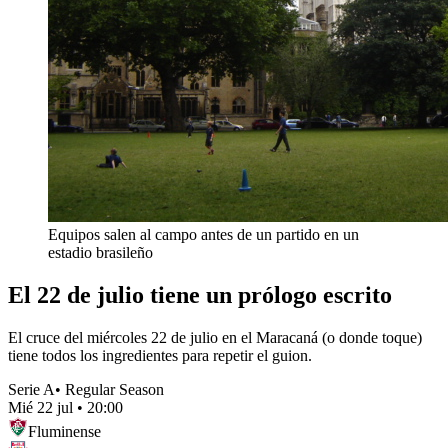
Equipos salen al campo antes de un partido en un
estadio brasileño
El 22 de julio tiene un prólogo escrito
El cruce del miércoles 22 de julio en el Maracaná (o donde toque)
tiene todos los ingredientes para repetir el guion.
Serie A
•
Regular Season
Mié 22 jul
•
20:00
Fluminense