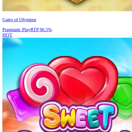
Gates of Olympus
Pragmatic Play
RTP
96.5
%
HOT