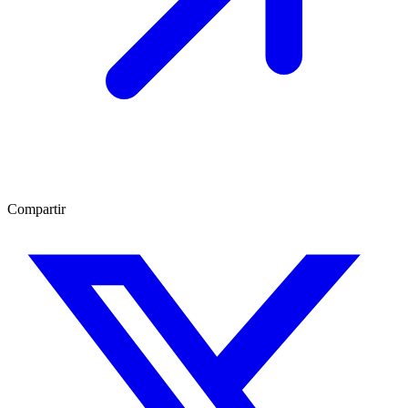
Compartir