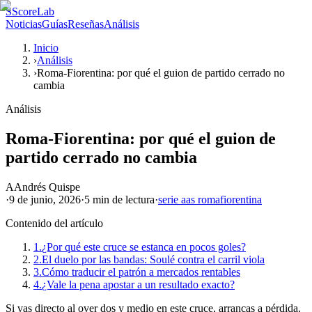
S
ScoreLab
Noticias
Guías
Reseñas
Análisis
Inicio
›
Análisis
›
Roma-Fiorentina: por qué el guion de partido cerrado no
cambia
Análisis
Roma-Fiorentina: por qué el guion de
partido cerrado no cambia
A
Andrés Quispe
·
9 de junio, 2026
·
5 min
de lectura
·
serie a
as roma
fiorentina
Contenido del artículo
1.
¿Por qué este cruce se estanca en pocos goles?
2.
El duelo por las bandas: Soulé contra el carril viola
3.
Cómo traducir el patrón a mercados rentables
4.
¿Vale la pena apostar a un resultado exacto?
Si vas directo al over dos y medio en este cruce, arrancas a pérdida.