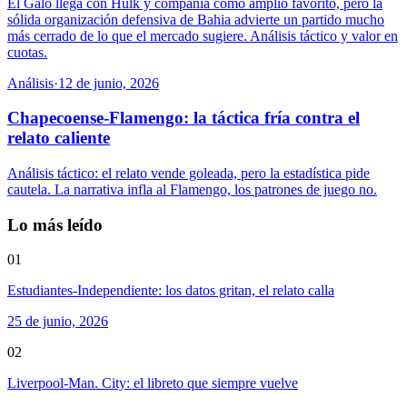
El Galo llega con Hulk y compañía como amplio favorito, pero la
sólida organización defensiva de Bahia advierte un partido mucho
más cerrado de lo que el mercado sugiere. Análisis táctico y valor en
cuotas.
Análisis
·
12 de junio, 2026
Chapecoense-Flamengo: la táctica fría contra el
relato caliente
Análisis táctico: el relato vende goleada, pero la estadística pide
cautela. La narrativa infla al Flamengo, los patrones de juego no.
Lo más leído
01
Estudiantes-Independiente: los datos gritan, el relato calla
25 de junio, 2026
02
Liverpool-Man. City: el libreto que siempre vuelve