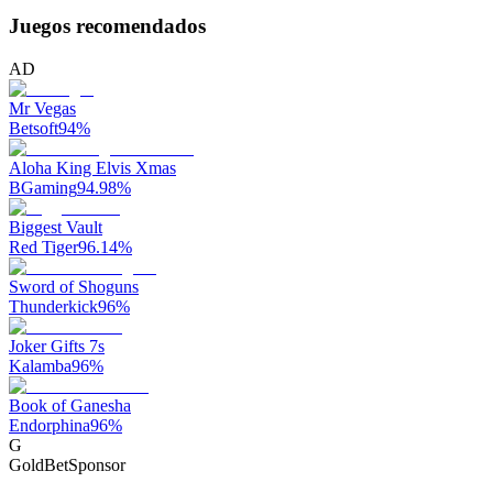
Juegos recomendados
AD
Mr Vegas
Betsoft
94
%
Aloha King Elvis Xmas
BGaming
94.98
%
Biggest Vault
Red Tiger
96.14
%
Sword of Shoguns
Thunderkick
96
%
Joker Gifts 7s
Kalamba
96
%
Book of Ganesha
Endorphina
96
%
G
GoldBet
Sponsor