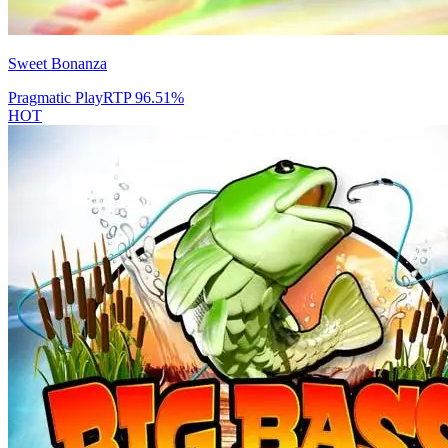
Sweet Bonanza
Pragmatic Play
RTP
96.51
%
HOT