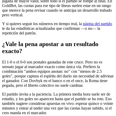
jugada de mayor valor, sobre todo si el partido se rompe al final. En
GoldBet, las cuotas para ese tipo de líneas suelen estar en un rango
que merece la pena revisar cuando se anticipa un desarrollo trabado
pero vertical.
Y si quieres seguir los números en tiempo real, la
página del partido
te da las estadísticas actualizadas que confirman —o no— la
repetición del patrón.
¿Vale la pena apostar a un resultado
exacto?
El 1-0 o el 0-0 son postales gastadas de este cruce. Pero no es
sensato jugar al marcador exacto como única vía. Prefiero la
combinación "ambos equipos anotan: no" con "menos de 2.5
goles", porque captura el espíritu del duelo sin necesidad de adivinar
el ganador. Con Dovbyk en el banco o en el once, la Roma tiene
pegada, pero el libreto colectivo no suele cambiar.
El partido invita a la paciencia. La primera media hora suele ser de
estudio, y los goles no aparecen hasta que el partido se ha roto. Eso
también sugiere considerar apuestas en vivo: esperar quince o veinte
minutos y entrar al under una vez que las cuotas hayan subido, si el
cero manda en el marcador.