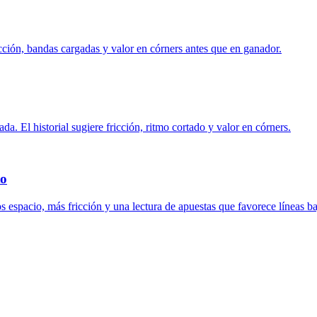
ricción, bandas cargadas y valor en córners antes que en ganador.
. El historial sugiere fricción, ritmo cortado y valor en córners.
to
s espacio, más fricción y una lectura de apuestas que favorece líneas ba