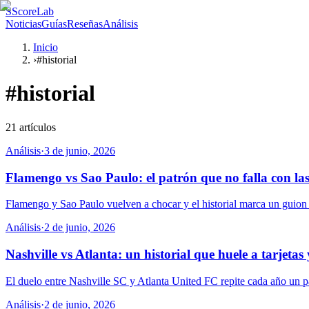
S
ScoreLab
Noticias
Guías
Reseñas
Análisis
Inicio
›
#historial
#
historial
21
artículos
Análisis
·
3 de junio, 2026
Flamengo vs Sao Paulo: el patrón que no falla con las
Flamengo y Sao Paulo vuelven a chocar y el historial marca un guion p
Análisis
·
2 de junio, 2026
Nashville vs Atlanta: un historial que huele a tarjetas 
El duelo entre Nashville SC y Atlanta United FC repite cada año un pa
Análisis
·
2 de junio, 2026