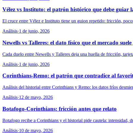
Vélez vs Instituto: el patrón histórico que debe guiar 
El cruce entre Vélez e Instituto tiene un guion repetido: fricción, poco
Análisis
·
1 de junio, 2026
Newells vs Talleres: el dato físico que el mercado suele
Cada duelo entre Newells y Talleres deja una huella de fricción, tarjet
Análisis
·
1 de junio, 2026
Corinthians-Remo: el patrón que contradice al favori
Análisis del historial entre Corinthians y Remo: los datos fríos desmi
Análisis
·
12 de mayo, 2026
Botafogo-Corinthians: fricción antes que relato
Botafogo recibe a Corinthians y el historial pide cautela: intensidad,
Análisis
·
10 de mayo, 2026