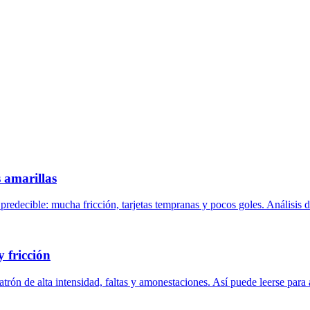
 amarillas
redecible: mucha fricción, tarjetas tempranas y pocos goles. Análisis d
y fricción
trón de alta intensidad, faltas y amonestaciones. Así puede leerse para 