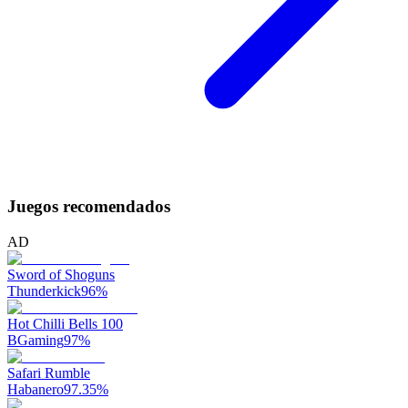
Juegos recomendados
AD
Sword of Shoguns
Thunderkick
96
%
Hot Chilli Bells 100
BGaming
97
%
Safari Rumble
Habanero
97.35
%