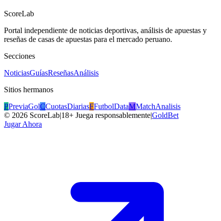
ScoreLab
Portal independiente de noticias deportivas, análisis de apuestas y
reseñas de casas de apuestas para el mercado peruano.
Secciones
Noticias
Guías
Reseñas
Análisis
Sitios hermanos
P
PreviaGol
C
CuotasDiarias
F
FutbolData
M
MatchAnalisis
©
2026
ScoreLab
|
18+ Juega responsablemente
|
GoldBet
Jugar Ahora