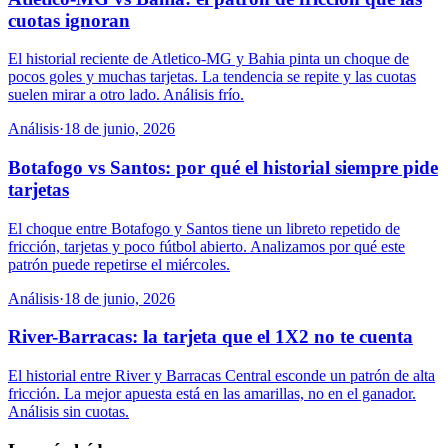
cuotas ignoran
El historial reciente de Atletico-MG y Bahia pinta un choque de
pocos goles y muchas tarjetas. La tendencia se repite y las cuotas
suelen mirar a otro lado. Análisis frío.
Análisis
·
18 de junio, 2026
Botafogo vs Santos: por qué el historial siempre pide
tarjetas
El choque entre Botafogo y Santos tiene un libreto repetido de
fricción, tarjetas y poco fútbol abierto. Analizamos por qué este
patrón puede repetirse el miércoles.
Análisis
·
18 de junio, 2026
River-Barracas: la tarjeta que el 1X2 no te cuenta
El historial entre River y Barracas Central esconde un patrón de alta
fricción. La mejor apuesta está en las amarillas, no en el ganador.
Análisis sin cuotas.