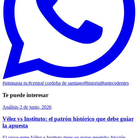
#
gimnasia m.
#
central cordoba de santiago
#
historial
#
antecedentes
Te puede interesar
Análisis
·
2 de junio, 2026
Vélez vs Instituto: el patrón histórico que debe guiar
la apuesta
El cruce entre Vélez e Instituto tiene un guion repetido: fricción,