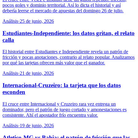
pocos goles y dominio territorial. Así lo dicta el historial y así
debería leerse el mercado de apuestas del domingo 26 de julio.
Análisis
·
25 de junio, 2026
Estudiantes-Independiente: los datos gritan, el relato
calla
El historial entre Estudiantes e Independiente revela un patrón de
fricción y pocas anotaciones, contrario al relato popular. Analizamos
por qué las tarjetas ofrecen más valor que el ganador.
Análisis
·
21 de junio, 2026
Internacional-Cruzeiro: la tarjeta que los datos
esconden
El cruce entre Internacional y Cruzeiro rara vez entrega un
dominador, pero el patrón de juego cortado y amonestaciones es
consistente. Ahí el apostador frío encuentra valor.
Análisis
·
19 de junio, 2026
Atletico-MG vs Bahia: el patrón de fricción que las