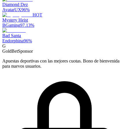
Diamond Dez
AvatarUX
96
%
HOT
Mystery Heist
BGaming
97.13
%
Bad Santa
Endorphina
96
%
G
GoldBet
Sponsor
Apuestas deportivas con las mejores cuotas. Bono de bienvenida
para nuevos usuarios.