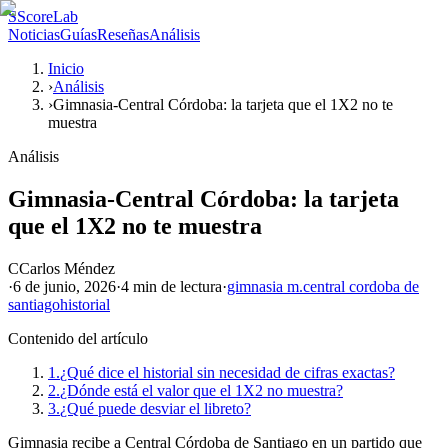
S
ScoreLab
Noticias
Guías
Reseñas
Análisis
Inicio
›
Análisis
›
Gimnasia-Central Córdoba: la tarjeta que el 1X2 no te
muestra
Análisis
Gimnasia-Central Córdoba: la tarjeta
que el 1X2 no te muestra
C
Carlos Méndez
·
6 de junio, 2026
·
4 min
de lectura
·
gimnasia m.
central cordoba de
santiago
historial
Contenido del artículo
1.
¿Qué dice el historial sin necesidad de cifras exactas?
2.
¿Dónde está el valor que el 1X2 no muestra?
3.
¿Qué puede desviar el libreto?
Gimnasia recibe a Central Córdoba de Santiago en un partido que