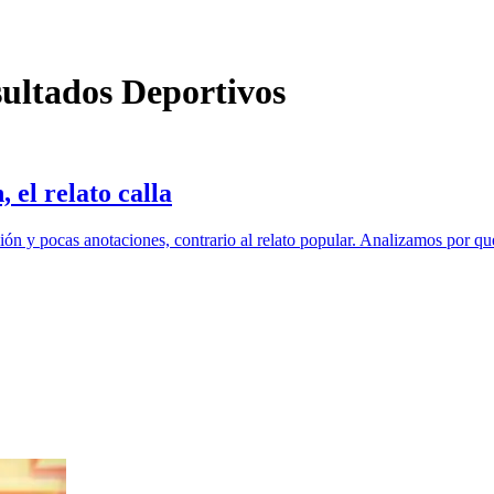
ultados Deportivos
 el relato calla
ción y pocas anotaciones, contrario al relato popular. Analizamos por qu