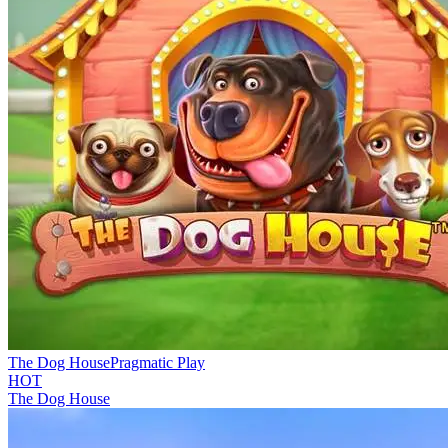
The Dog House
Pragmatic Play
HOT
The Dog House