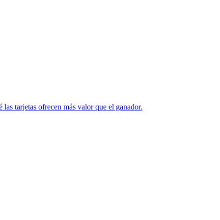
é las tarjetas ofrecen más valor que el ganador.