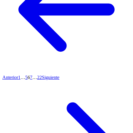
Anterior
1
…
5
6
7
…
22
Siguiente