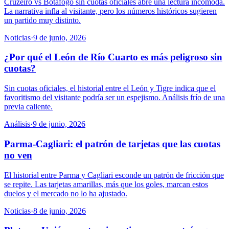
Cruzeiro vs Botafogo sin cuotas oficiales abre una lectura incómoda.
La narrativa infla al visitante, pero los números históricos sugieren
un partido muy distinto.
Noticias
·
9 de junio, 2026
¿Por qué el León de Río Cuarto es más peligroso sin
cuotas?
Sin cuotas oficiales, el historial entre el León y Tigre indica que el
favoritismo del visitante podría ser un espejismo. Análisis frío de una
previa caliente.
Análisis
·
9 de junio, 2026
Parma-Cagliari: el patrón de tarjetas que las cuotas
no ven
El historial entre Parma y Cagliari esconde un patrón de fricción que
se repite. Las tarjetas amarillas, más que los goles, marcan estos
duelos y el mercado no lo ha ajustado.
Noticias
·
8 de junio, 2026