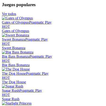
Juegos populares
Ver todos
Gates of Olympus
Pragmatic Play
HOT
Gates of Olympus
Sweet Bonanza
Pragmatic Play
HOT
Sweet Bonanza
Big Bass Bonanza
Pragmatic Play
HOT
Big Bass Bonanza
The Dog House
Pragmatic Play
HOT
The Dog House
Sugar Rush
Pragmatic Play
HOT
Sugar Rush