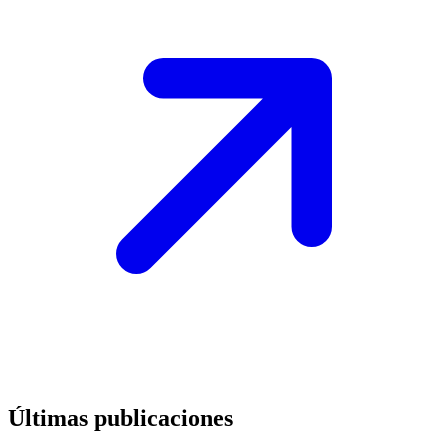
Últimas publicaciones