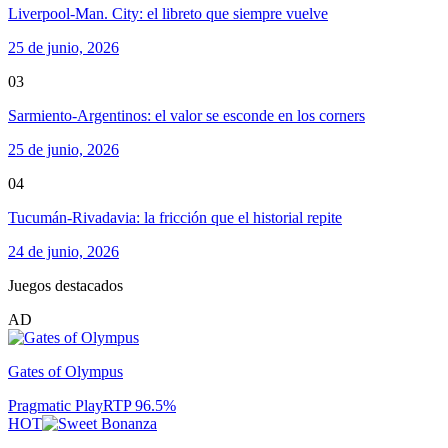
Liverpool-Man. City: el libreto que siempre vuelve
25 de junio, 2026
03
Sarmiento-Argentinos: el valor se esconde en los corners
25 de junio, 2026
04
Tucumán-Rivadavia: la fricción que el historial repite
24 de junio, 2026
Juegos destacados
AD
Gates of Olympus
Pragmatic Play
RTP
96.5
%
HOT