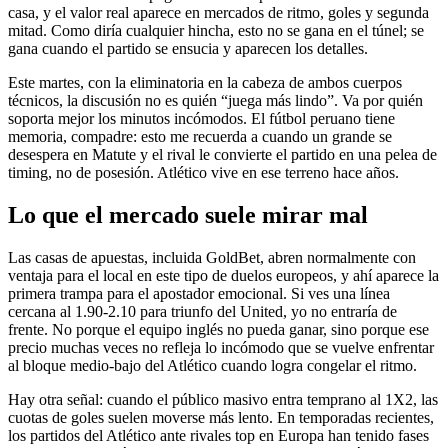
casa, y el valor real aparece en mercados de ritmo, goles y segunda
mitad. Como diría cualquier hincha, esto no se gana en el túnel; se
gana cuando el partido se ensucia y aparecen los detalles.
Este martes, con la eliminatoria en la cabeza de ambos cuerpos
técnicos, la discusión no es quién “juega más lindo”. Va por quién
soporta mejor los minutos incómodos. El fútbol peruano tiene
memoria, compadre: esto me recuerda a cuando un grande se
desespera en Matute y el rival le convierte el partido en una pelea de
timing, no de posesión. Atlético vive en ese terreno hace años.
Lo que el mercado suele mirar mal
Las casas de apuestas, incluida GoldBet, abren normalmente con
ventaja para el local en este tipo de duelos europeos, y ahí aparece la
primera trampa para el apostador emocional. Si ves una línea
cercana al 1.90-2.10 para triunfo del United, yo no entraría de
frente. No porque el equipo inglés no pueda ganar, sino porque ese
precio muchas veces no refleja lo incómodo que se vuelve enfrentar
al bloque medio-bajo del Atlético cuando logra congelar el ritmo.
Hay otra señal: cuando el público masivo entra temprano al 1X2, las
cuotas de goles suelen moverse más lento. En temporadas recientes,
los partidos del Atlético ante rivales top en Europa han tenido fases