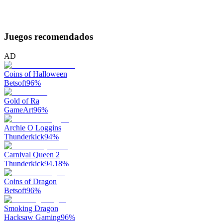
Juegos recomendados
AD
Coins of Halloween
Betsoft
96
%
Gold of Ra
GameArt
96
%
Archie O Loggins
Thunderkick
94
%
Carnival Queen 2
Thunderkick
94.18
%
Coins of Dragon
Betsoft
96
%
Smoking Dragon
Hacksaw Gaming
96
%