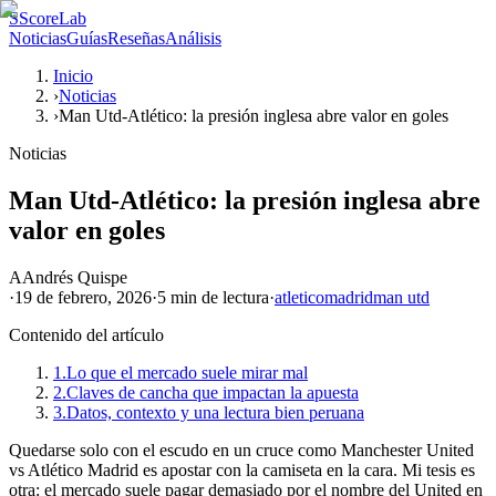
S
ScoreLab
Noticias
Guías
Reseñas
Análisis
Inicio
›
Noticias
›
Man Utd-Atlético: la presión inglesa abre valor en goles
Noticias
Man Utd-Atlético: la presión inglesa abre
valor en goles
A
Andrés Quispe
·
19 de febrero, 2026
·
5 min
de lectura
·
atletico
madrid
man utd
Contenido del artículo
1.
Lo que el mercado suele mirar mal
2.
Claves de cancha que impactan la apuesta
3.
Datos, contexto y una lectura bien peruana
Quedarse solo con el escudo en un cruce como Manchester United
vs Atlético Madrid es apostar con la camiseta en la cara. Mi tesis es
otra: el mercado suele pagar demasiado por el nombre del United en