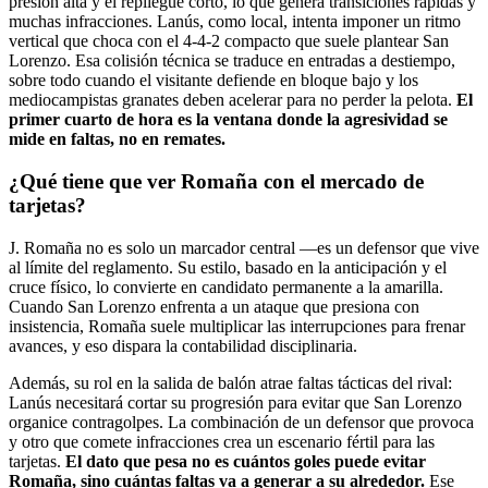
presión alta y el repliegue corto, lo que genera transiciones rápidas y
muchas infracciones. Lanús, como local, intenta imponer un ritmo
vertical que choca con el 4-4-2 compacto que suele plantear San
Lorenzo. Esa colisión técnica se traduce en entradas a destiempo,
sobre todo cuando el visitante defiende en bloque bajo y los
mediocampistas granates deben acelerar para no perder la pelota.
El
primer cuarto de hora es la ventana donde la agresividad se
mide en faltas, no en remates.
¿Qué tiene que ver Romaña con el mercado de
tarjetas?
J. Romaña no es solo un marcador central —es un defensor que vive
al límite del reglamento. Su estilo, basado en la anticipación y el
cruce físico, lo convierte en candidato permanente a la amarilla.
Cuando San Lorenzo enfrenta a un ataque que presiona con
insistencia, Romaña suele multiplicar las interrupciones para frenar
avances, y eso dispara la contabilidad disciplinaria.
Además, su rol en la salida de balón atrae faltas tácticas del rival:
Lanús necesitará cortar su progresión para evitar que San Lorenzo
organice contragolpes. La combinación de un defensor que provoca
y otro que comete infracciones crea un escenario fértil para las
tarjetas.
El dato que pesa no es cuántos goles puede evitar
Romaña, sino cuántas faltas va a generar a su alrededor.
Ese