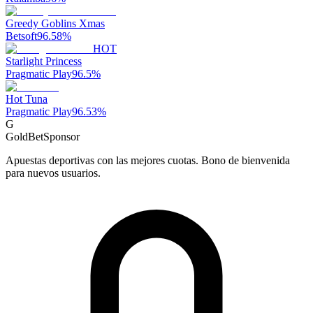
Greedy Goblins Xmas
Betsoft
96.58
%
HOT
Starlight Princess
Pragmatic Play
96.5
%
Hot Tuna
Pragmatic Play
96.53
%
G
GoldBet
Sponsor
Apuestas deportivas con las mejores cuotas. Bono de bienvenida
para nuevos usuarios.