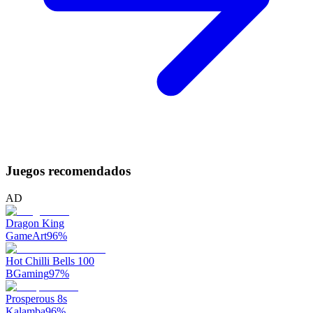
Juegos recomendados
AD
Dragon King
GameArt
96
%
Hot Chilli Bells 100
BGaming
97
%
Prosperous 8s
Kalamba
96
%