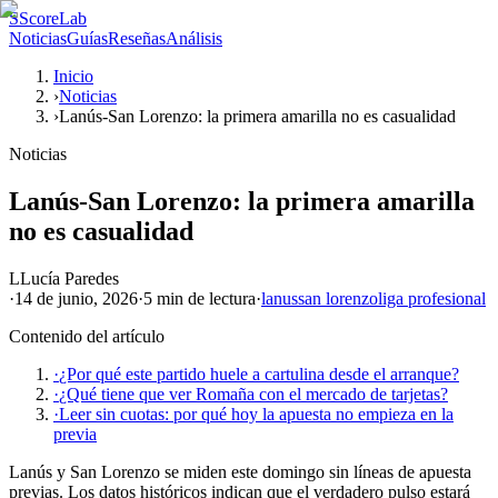
S
ScoreLab
Noticias
Guías
Reseñas
Análisis
Inicio
›
Noticias
›
Lanús-San Lorenzo: la primera amarilla no es casualidad
Noticias
Lanús-San Lorenzo: la primera amarilla
no es casualidad
L
Lucía Paredes
·
14 de junio, 2026
·
5 min
de lectura
·
lanus
san lorenzo
liga profesional
Contenido del artículo
·
¿Por qué este partido huele a cartulina desde el arranque?
·
¿Qué tiene que ver Romaña con el mercado de tarjetas?
·
Leer sin cuotas: por qué hoy la apuesta no empieza en la
previa
Lanús y San Lorenzo se miden este domingo sin líneas de apuesta
previas. Los datos históricos indican que el verdadero pulso estará