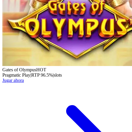
Gates of Olympus
HOT
Pragmatic Play
|
RTP
96.5
%
|
slots
Jugar ahora