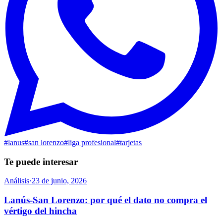
#
lanus
#
san lorenzo
#
liga profesional
#
tarjetas
Te puede interesar
Análisis
·
23 de junio, 2026
Lanús-San Lorenzo: por qué el dato no compra el
vértigo del hincha