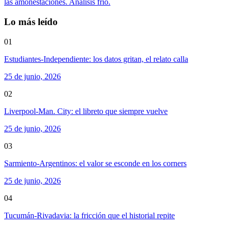
las amonestaciones. Análisis frío.
Lo más leído
01
Estudiantes-Independiente: los datos gritan, el relato calla
25 de junio, 2026
02
Liverpool-Man. City: el libreto que siempre vuelve
25 de junio, 2026
03
Sarmiento-Argentinos: el valor se esconde en los corners
25 de junio, 2026
04
Tucumán-Rivadavia: la fricción que el historial repite