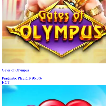
Gates of Olympus
Pragmatic Play
RTP
96.5
%
HOT