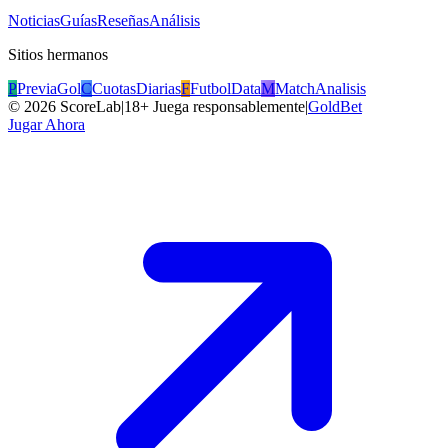
Noticias
Guías
Reseñas
Análisis
Sitios hermanos
P
PreviaGol
C
CuotasDiarias
F
FutbolData
M
MatchAnalisis
©
2026
ScoreLab
|
18+ Juega responsablemente
|
GoldBet
Jugar Ahora