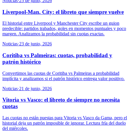
Noticias
·
25 de junio, 2026
Liverpool-Man. City: el libreto que siempre vuelve
El historial entre Liverpool y Manchester City escribe un guion
predecible: partidos trabados, goles en momentos puntuales y poco
margen. Analizamos la probabilidad sin cuotas exactas.
Noticias
·
23 de junio, 2026
Coritiba vs Palmeiras: cuotas, probabilidad y
patrón histórico
Convertimos las cuotas de Coritiba vs Palmeiras a probabilidad
implícita y analizamos si el patrón histórico entrega valor positivo.
Noticias
·
21 de junio, 2026
Vitoria vs Vasco: el libreto de siempre no necesita
cuotas
Las cuotas no están puestas para Vitoria vs Vasco da Gama, pero el
historial deja un patrón imposible de ignorar. Lectura fría del duelo
del miércoles.