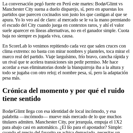
La conversación pegó fuerte en Perú este martes: Bodø/Glimt vs
Manchester City suena a duelo disparejo, sí, pero en apuestas los
partidos que parecen cocinados son justo los que castigan al que se
apura. Yo lo veo así de claro: al mercado se le va la mano premiando
el escudo del City cuando juega en contextos raros, y ahí el valor
suele aparecer en líneas alternativas, no en el ganador simple. Cuota
baja no siempre es jugada viva, causa.
En ScoreLab lo venimos repitiendo cada vez que salen cruces con
clima extremo: no basta con mirar nombres y planteles, toca mirar el
marco real del partido. Viaje larguísimo, frío bravo, cancha rápida y
un rival que te acelera transiciones sin pedir permiso. Me hace
acordar a esas eliminatorias donde la blanquirroja iba a la altura y
todo se jugaba con otro reloj; el nombre pesa, sí, pero la adaptación
pesa más.
Crónica del momento y por qué el ruido
tiene sentido
Bodø/Glimt llega con esa identidad de local incómodo, y esa
palabrita —incómodo— mueve más mercado de lo que muchos
titulares admiten. Manchester City, por jerarquía, empuja el 1X2
para abajo casi en automático. ¿El lío para el apostador? Simple:
cuando el precio del favorito se achica demasiado, necesitas un