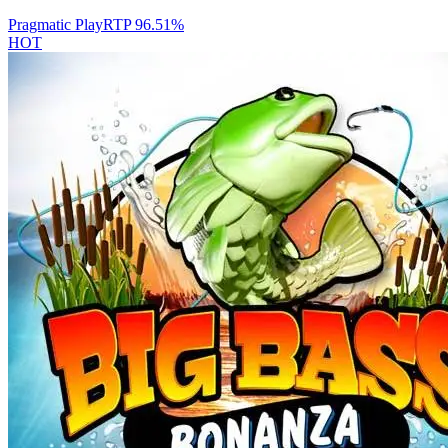
Pragmatic Play
RTP
96.51
%
HOT