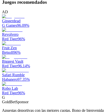
Juegos recomendados
AD
Gingerdead
G Games
96.09
%
Revolvero
Red Tiger
96
%
Fruit Zen
Betsoft
96
%
Biggest Vault
Red Tiger
96.14
%
Safari Rumble
Habanero
97.35
%
Robo Lab
Red Tiger
96
%
G
GoldBet
Sponsor
Apuestas deportivas con las mejores cuotas. Bono de bienvenida