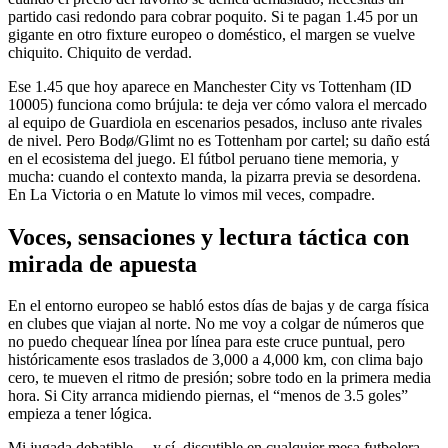
partido casi redondo para cobrar poquito. Si te pagan 1.45 por un
gigante en otro fixture europeo o doméstico, el margen se vuelve
chiquito. Chiquito de verdad.
Ese 1.45 que hoy aparece en Manchester City vs Tottenham (ID
10005) funciona como brújula: te deja ver cómo valora el mercado
al equipo de Guardiola en escenarios pesados, incluso ante rivales
de nivel. Pero Bodø/Glimt no es Tottenham por cartel; su daño está
en el ecosistema del juego. El fútbol peruano tiene memoria, y
mucha: cuando el contexto manda, la pizarra previa se desordena.
En La Victoria o en Matute lo vimos mil veces, compadre.
Voces, sensaciones y lectura táctica con
mirada de apuesta
En el entorno europeo se habló estos días de bajas y de carga física
en clubes que viajan al norte. No me voy a colgar de números que
no puedo chequear línea por línea para este cruce puntual, pero
históricamente esos traslados de 3,000 a 4,000 km, con clima bajo
cero, te mueven el ritmo de presión; sobre todo en la primera media
hora. Si City arranca midiendo piernas, el “menos de 3.5 goles”
empieza a tener lógica.
Mi jugada debatible —y sí, discutible en cualquier mesa futbolera