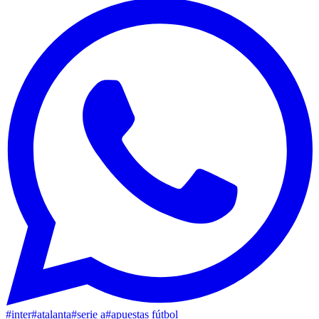
#
inter
#
atalanta
#
serie a
#
apuestas fútbol