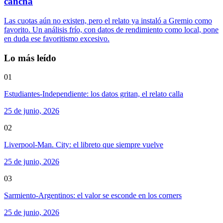
cancha
Las cuotas aún no existen, pero el relato ya instaló a Gremio como
favorito. Un análisis frío, con datos de rendimiento como local, pone
en duda ese favoritismo excesivo.
Lo más leído
01
Estudiantes-Independiente: los datos gritan, el relato calla
25 de junio, 2026
02
Liverpool-Man. City: el libreto que siempre vuelve
25 de junio, 2026
03
Sarmiento-Argentinos: el valor se esconde en los corners
25 de junio, 2026