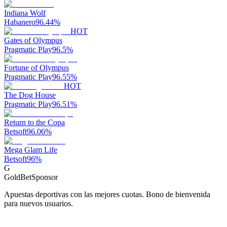
Indiana Wolf
Habanero
96.44
%
HOT
Gates of Olympus
Pragmatic Play
96.5
%
Fortune of Olympus
Pragmatic Play
96.55
%
HOT
The Dog House
Pragmatic Play
96.51
%
Return to the Copa
Betsoft
96.06
%
Mega Glam Life
Betsoft
96
%
G
GoldBet
Sponsor
Apuestas deportivas con las mejores cuotas. Bono de bienvenida
para nuevos usuarios.