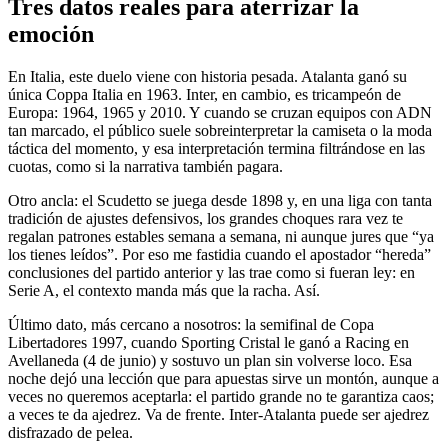
Tres datos reales para aterrizar la
emoción
En Italia, este duelo viene con historia pesada. Atalanta ganó su
única Coppa Italia en 1963. Inter, en cambio, es tricampeón de
Europa: 1964, 1965 y 2010. Y cuando se cruzan equipos con ADN
tan marcado, el público suele sobreinterpretar la camiseta o la moda
táctica del momento, y esa interpretación termina filtrándose en las
cuotas, como si la narrativa también pagara.
Otro ancla: el Scudetto se juega desde 1898 y, en una liga con tanta
tradición de ajustes defensivos, los grandes choques rara vez te
regalan patrones estables semana a semana, ni aunque jures que “ya
los tienes leídos”. Por eso me fastidia cuando el apostador “hereda”
conclusiones del partido anterior y las trae como si fueran ley: en
Serie A, el contexto manda más que la racha. Así.
Último dato, más cercano a nosotros: la semifinal de Copa
Libertadores 1997, cuando Sporting Cristal le ganó a Racing en
Avellaneda (4 de junio) y sostuvo un plan sin volverse loco. Esa
noche dejó una lección que para apuestas sirve un montón, aunque a
veces no queremos aceptarla: el partido grande no te garantiza caos;
a veces te da ajedrez. Va de frente. Inter-Atalanta puede ser ajedrez
disfrazado de pelea.