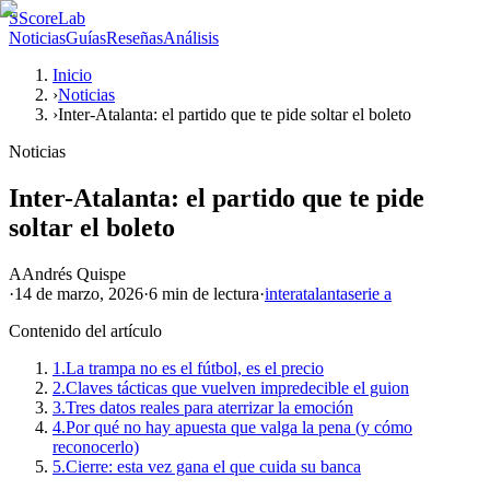
S
ScoreLab
Noticias
Guías
Reseñas
Análisis
Inicio
›
Noticias
›
Inter-Atalanta: el partido que te pide soltar el boleto
Noticias
Inter-Atalanta: el partido que te pide
soltar el boleto
A
Andrés Quispe
·
14 de marzo, 2026
·
6 min
de lectura
·
inter
atalanta
serie a
Contenido del artículo
1.
La trampa no es el fútbol, es el precio
2.
Claves tácticas que vuelven impredecible el guion
3.
Tres datos reales para aterrizar la emoción
4.
Por qué no hay apuesta que valga la pena (y cómo
reconocerlo)
5.
Cierre: esta vez gana el que cuida su banca