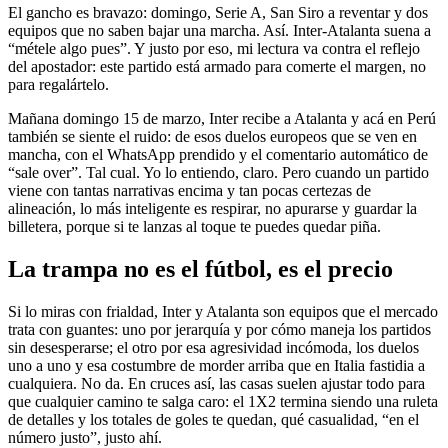
El gancho es bravazo: domingo, Serie A, San Siro a reventar y dos
equipos que no saben bajar una marcha. Así. Inter-Atalanta suena a
“métele algo pues”. Y justo por eso, mi lectura va contra el reflejo
del apostador: este partido está armado para comerte el margen, no
para regalártelo.
Mañana domingo 15 de marzo, Inter recibe a Atalanta y acá en Perú
también se siente el ruido: de esos duelos europeos que se ven en
mancha, con el WhatsApp prendido y el comentario automático de
“sale over”. Tal cual. Yo lo entiendo, claro. Pero cuando un partido
viene con tantas narrativas encima y tan pocas certezas de
alineación, lo más inteligente es respirar, no apurarse y guardar la
billetera, porque si te lanzas al toque te puedes quedar piña.
La trampa no es el fútbol, es el precio
Si lo miras con frialdad, Inter y Atalanta son equipos que el mercado
trata con guantes: uno por jerarquía y por cómo maneja los partidos
sin desesperarse; el otro por esa agresividad incómoda, los duelos
uno a uno y esa costumbre de morder arriba que en Italia fastidia a
cualquiera. No da. En cruces así, las casas suelen ajustar todo para
que cualquier camino te salga caro: el 1X2 termina siendo una ruleta
de detalles y los totales de goles te quedan, qué casualidad, “en el
número justo”, justo ahí.