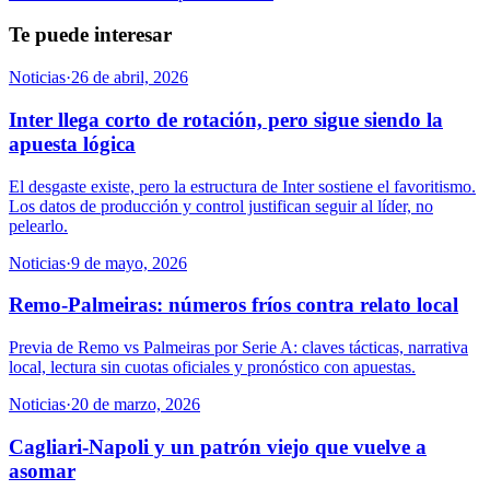
Te puede interesar
Noticias
·
26 de abril, 2026
Inter llega corto de rotación, pero sigue siendo la
apuesta lógica
El desgaste existe, pero la estructura de Inter sostiene el favoritismo.
Los datos de producción y control justifican seguir al líder, no
pelearlo.
Noticias
·
9 de mayo, 2026
Remo-Palmeiras: números fríos contra relato local
Previa de Remo vs Palmeiras por Serie A: claves tácticas, narrativa
local, lectura sin cuotas oficiales y pronóstico con apuestas.
Noticias
·
20 de marzo, 2026
Cagliari-Napoli y un patrón viejo que vuelve a
asomar