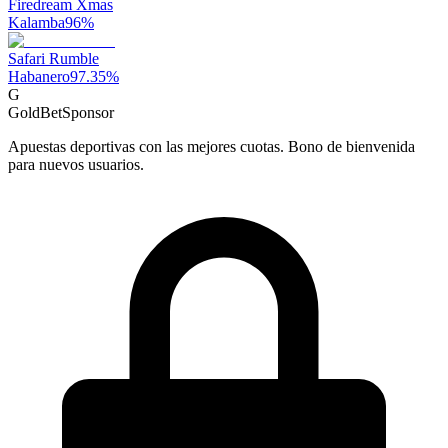
Firedream Xmas
Kalamba
96
%
Safari Rumble
Habanero
97.35
%
G
GoldBet
Sponsor
Apuestas deportivas con las mejores cuotas. Bono de bienvenida
para nuevos usuarios.