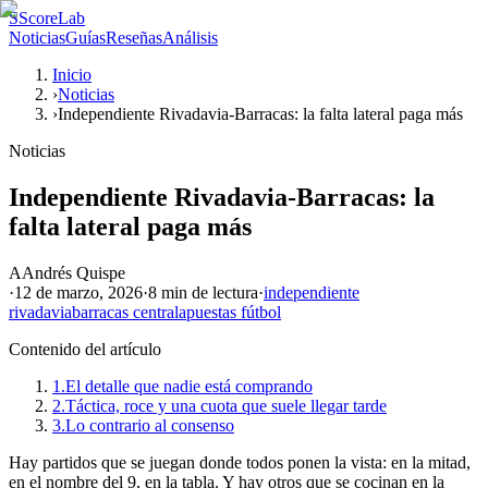
S
ScoreLab
Noticias
Guías
Reseñas
Análisis
Inicio
›
Noticias
›
Independiente Rivadavia-Barracas: la falta lateral paga más
Noticias
Independiente Rivadavia-Barracas: la
falta lateral paga más
A
Andrés Quispe
·
12 de marzo, 2026
·
8 min
de lectura
·
independiente
rivadavia
barracas central
apuestas fútbol
Contenido del artículo
1.
El detalle que nadie está comprando
2.
Táctica, roce y una cuota que suele llegar tarde
3.
Lo contrario al consenso
Hay partidos que se juegan donde todos ponen la vista: en la mitad,
en el nombre del 9, en la tabla. Y hay otros que se cocinan en la