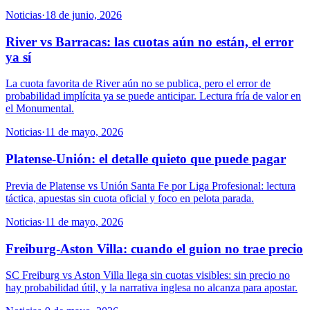
Noticias
·
18 de junio, 2026
River vs Barracas: las cuotas aún no están, el error
ya sí
La cuota favorita de River aún no se publica, pero el error de
probabilidad implícita ya se puede anticipar. Lectura fría de valor en
el Monumental.
Noticias
·
11 de mayo, 2026
Platense-Unión: el detalle quieto que puede pagar
Previa de Platense vs Unión Santa Fe por Liga Profesional: lectura
táctica, apuestas sin cuota oficial y foco en pelota parada.
Noticias
·
11 de mayo, 2026
Freiburg-Aston Villa: cuando el guion no trae precio
SC Freiburg vs Aston Villa llega sin cuotas visibles: sin precio no
hay probabilidad útil, y la narrativa inglesa no alcanza para apostar.