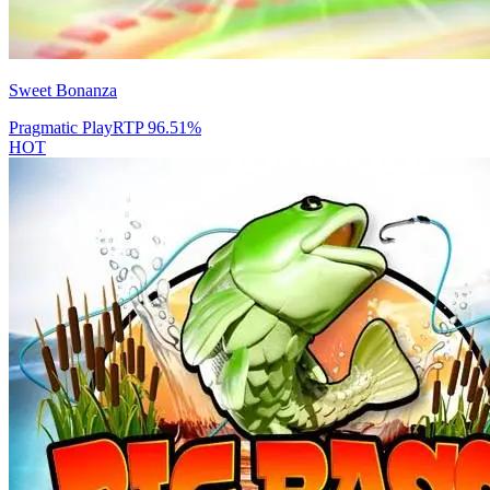
Sweet Bonanza
Pragmatic Play
RTP
96.51
%
HOT