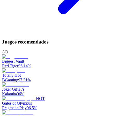
Juegos recomendados
AD
Biggest Vault
Red Tiger
96.14
%
Totally Hot
BGaming
97.21
%
Joker Gifts 7s
Kalamba
96
%
HOT
Gates of Olympus
Pragmatic Play
96.5
%