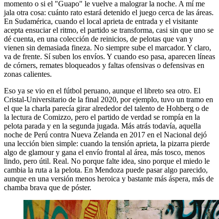
momento o si el "Guapo" le vuelve a malograr la noche. A mí me
jala otra cosa: cuánto rato estará detenido el juego cerca de las áreas.
En Sudamérica, cuando el local aprieta de entrada y el visitante
acepta ensuciar el ritmo, el partido se transforma, casi sin que uno se
dé cuenta, en una colección de reinicios, de pelotas que van y
vienen sin demasiada fineza. No siempre sube el marcador. Y claro,
va de frente. Sí suben los envíos. Y cuando eso pasa, aparecen líneas
de córners, remates bloqueados y faltas ofensivas o defensivas en
zonas calientes.
Eso ya se vio en el fútbol peruano, aunque el libreto sea otro. El
Cristal-Universitario de la final 2020, por ejemplo, tuvo un tramo en
el que la charla parecía girar alrededor del talento de Hohberg o de
la lectura de Comizzo, pero el partido de verdad se rompía en la
pelota parada y en la segunda jugada. Más atrás todavía, aquella
noche de Perú contra Nueva Zelanda en 2017 en el Nacional dejó
una lección bien simple: cuando la tensión aprieta, la pizarra pierde
algo de glamour y gana el envío frontal al área, más tosco, menos
lindo, pero útil. Real. No porque falte idea, sino porque el miedo le
cambia la ruta a la pelota. En Mendoza puede pasar algo parecido,
aunque en una versión menos heroica y bastante más áspera, más de
chamba brava que de póster.