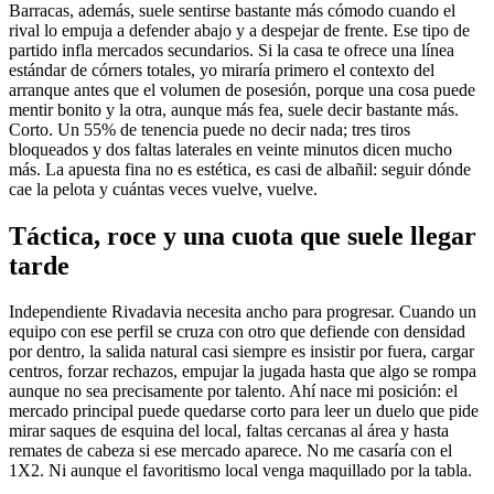
Barracas, además, suele sentirse bastante más cómodo cuando el
rival lo empuja a defender abajo y a despejar de frente. Ese tipo de
partido infla mercados secundarios. Si la casa te ofrece una línea
estándar de córners totales, yo miraría primero el contexto del
arranque antes que el volumen de posesión, porque una cosa puede
mentir bonito y la otra, aunque más fea, suele decir bastante más.
Corto. Un 55% de tenencia puede no decir nada; tres tiros
bloqueados y dos faltas laterales en veinte minutos dicen mucho
más. La apuesta fina no es estética, es casi de albañil: seguir dónde
cae la pelota y cuántas veces vuelve, vuelve.
Táctica, roce y una cuota que suele llegar
tarde
Independiente Rivadavia necesita ancho para progresar. Cuando un
equipo con ese perfil se cruza con otro que defiende con densidad
por dentro, la salida natural casi siempre es insistir por fuera, cargar
centros, forzar rechazos, empujar la jugada hasta que algo se rompa
aunque no sea precisamente por talento. Ahí nace mi posición: el
mercado principal puede quedarse corto para leer un duelo que pide
mirar saques de esquina del local, faltas cercanas al área y hasta
remates de cabeza si ese mercado aparece. No me casaría con el
1X2. Ni aunque el favoritismo local venga maquillado por la tabla.