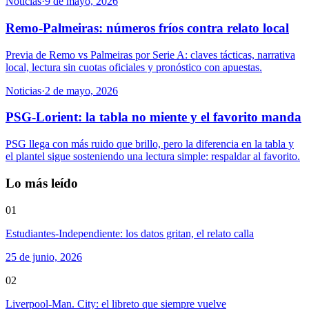
Noticias
·
9 de mayo, 2026
Remo-Palmeiras: números fríos contra relato local
Previa de Remo vs Palmeiras por Serie A: claves tácticas, narrativa
local, lectura sin cuotas oficiales y pronóstico con apuestas.
Noticias
·
2 de mayo, 2026
PSG-Lorient: la tabla no miente y el favorito manda
PSG llega con más ruido que brillo, pero la diferencia en la tabla y
el plantel sigue sosteniendo una lectura simple: respaldar al favorito.
Lo más leído
01
Estudiantes-Independiente: los datos gritan, el relato calla
25 de junio, 2026
02
Liverpool-Man. City: el libreto que siempre vuelve