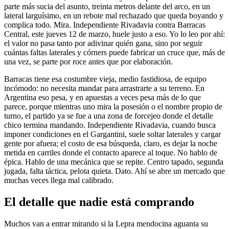
parte más sucia del asunto, treinta metros delante del arco, en un
lateral larguísimo, en un rebote mal rechazado que queda boyando y
complica todo. Mira. Independiente Rivadavia contra Barracas
Central, este jueves 12 de marzo, huele justo a eso. Yo lo leo por ahí:
el valor no pasa tanto por adivinar quién gana, sino por seguir
cuántas faltas laterales y córners puede fabricar un cruce que, más de
una vez, se parte por roce antes que por elaboración.
Barracas tiene esa costumbre vieja, medio fastidiosa, de equipo
incómodo: no necesita mandar para arrastrarte a su terreno. En
Argentina eso pesa, y en apuestas a veces pesa más de lo que
parece, porque mientras uno mira la posesión o el nombre propio de
turno, el partido ya se fue a una zona de forcejeo donde el detalle
chico termina mandando. Independiente Rivadavia, cuando busca
imponer condiciones en el Gargantini, suele soltar laterales y cargar
gente por afuera; el costo de esa búsqueda, claro, es dejar la noche
metida en carriles donde el contacto aparece al toque. No hablo de
épica. Hablo de una mecánica que se repite. Centro tapado, segunda
jugada, falta táctica, pelota quieta. Dato. Ahí se abre un mercado que
muchas veces llega mal calibrado.
El detalle que nadie está comprando
Muchos van a entrar mirando si la Lepra mendocina aguanta su