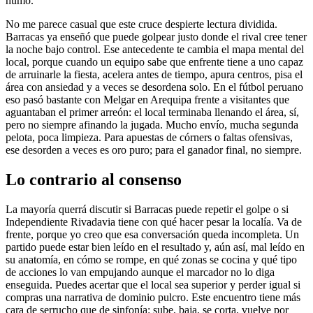
humo.
No me parece casual que este cruce despierte lectura dividida.
Barracas ya enseñó que puede golpear justo donde el rival cree tener
la noche bajo control. Ese antecedente te cambia el mapa mental del
local, porque cuando un equipo sabe que enfrente tiene a uno capaz
de arruinarle la fiesta, acelera antes de tiempo, apura centros, pisa el
área con ansiedad y a veces se desordena solo. En el fútbol peruano
eso pasó bastante con Melgar en Arequipa frente a visitantes que
aguantaban el primer arreón: el local terminaba llenando el área, sí,
pero no siempre afinando la jugada. Mucho envío, mucha segunda
pelota, poca limpieza. Para apuestas de córners o faltas ofensivas,
ese desorden a veces es oro puro; para el ganador final, no siempre.
Lo contrario al consenso
La mayoría querrá discutir si Barracas puede repetir el golpe o si
Independiente Rivadavia tiene con qué hacer pesar la localía. Va de
frente, porque yo creo que esa conversación queda incompleta. Un
partido puede estar bien leído en el resultado y, aún así, mal leído en
su anatomía, en cómo se rompe, en qué zonas se cocina y qué tipo
de acciones lo van empujando aunque el marcador no lo diga
enseguida. Puedes acertar que el local sea superior y perder igual si
compras una narrativa de dominio pulcro. Este encuentro tiene más
cara de serrucho que de sinfonía: sube, baja, se corta, vuelve por