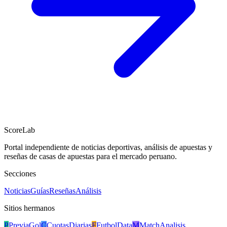
ScoreLab
Portal independiente de noticias deportivas, análisis de apuestas y
reseñas de casas de apuestas para el mercado peruano.
Secciones
Noticias
Guías
Reseñas
Análisis
Sitios hermanos
P
PreviaGol
C
CuotasDiarias
F
FutbolData
M
MatchAnalisis