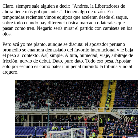
Claro, siempre sale alguien a decir: “Andrés, la Libertadores de
ahora tiene más gol que antes”. Tienen algo de razón. En
temporadas recientes vimos equipos que aceleran desde el saque,
sobre todo cuando hay diferencia física marcada o laterales que
pasan como tren. Negarlo sería mirar el partido con camiseta en los
ojos.
Pero acá yo me planto, aunque se discuta: el apostador peruano
promedio se enamora demasiado del favorito internacional y le baja
el peso al contexto. Así, simple. Altura, humedad, viaje, arbitraje de
fricción, nervio de debut. Dato, puro dato. Todo eso pesa. Apostar
solo por escudo es como patear un penal mirando la tribuna y no al
arquero.