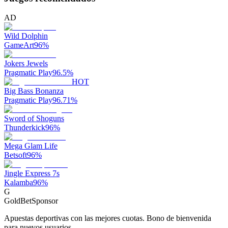
AD
Wild Dolphin
GameArt
96
%
Jokers Jewels
Pragmatic Play
96.5
%
HOT
Big Bass Bonanza
Pragmatic Play
96.71
%
Sword of Shoguns
Thunderkick
96
%
Mega Glam Life
Betsoft
96
%
Jingle Express 7s
Kalamba
96
%
G
GoldBet
Sponsor
Apuestas deportivas con las mejores cuotas. Bono de bienvenida
para nuevos usuarios.