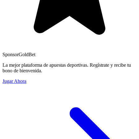
Sponsor
GoldBet
La mejor plataforma de apuestas deportivas. Regístrate y recibe tu
bono de bienvenida.
Jugar Ahora