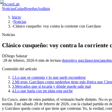
S
ScoreLab
Noticias
Guías
Reseñas
Análisis
Inicio
›
Noticias
›
Clásico cusqueño: voy contra la corriente con Garcilaso
Noticias
Clásico cusqueño: voy contra la corriente 
D
Diego Salazar
·
28 de febrero, 2026
·
6 min
de lectura
·
deportivo garcilaso
cienciano
lig
Contenido del artículo
1.
Lo que se comenta y lo que suele esconderse
2.
Mi tesis: Garcilaso como underdog tiene más lógica que Cien
3.
Mercados que sí tocaría y dónde puede salir mal
4.
Lo que haría con mi plata esta noche
En Cusco, antes de estos partidos, el vestuario huele distinto. No es p
nomás. Este sábado 28 de febrero de 2026, con la ciudad partida en dos
y Garcilaso queda como el que tiene que contestar. Yo, la verdad, com