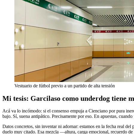
Vestuario de fútbol previo a un partido de alta tensión
Mi tesis: Garcilaso como underdog tiene m
Acá va lo incómodo: si el consenso empuja a Cienciano por pura inerc
bajo. Sí, suena antipático. Precisamente por eso. En apuestas, cuando 
Datos concretos, sin inventar ni adornar: estamos en la fecha real de
duelo muy citado. Esa mezcla —altura, carga emocional, recuerdo de p