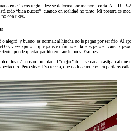
ano en clásicos regionales: se deforma por memoria corta. Así. Un 3-2 
está todo “bien puesto”, cuando en realidad no tanto. Mi postura es me
 no con likes.
e
 alegró, y bueno, es normal: al hincha no le pagan por ser frío. Al apos
el 60, y ese apuro —que parece mínimo en la tele, pero en cancha pesa 
eciente, puede quedar partido en transiciones. Eso pesa.
ico: los clásicos no premian al “mejor” de la semana, castigan al que en
pectáculo. Pero sirve. Esa receta, que no luce mucho, en partidos calien