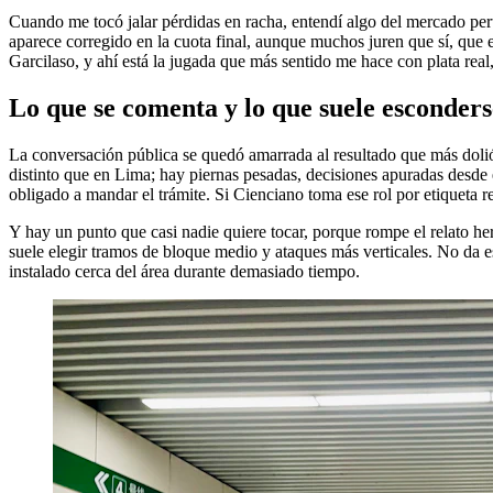
Cuando me tocó jalar pérdidas en racha, entendí algo del mercado peru
aparece corregido en la cuota final, aunque muchos juren que sí, que 
Garcilaso, y ahí está la jugada que más sentido me hace con plata real,
Lo que se comenta y lo que suele esconders
La conversación pública se quedó amarrada al resultado que más dolió o
distinto que en Lima; hay piernas pesadas, decisiones apuradas desde 
obligado a mandar el trámite. Si Cienciano toma ese rol por etiqueta r
Y hay un punto que casi nadie quiere tocar, porque rompe el relato hero
suele elegir tramos de bloque medio y ataques más verticales. No da es
instalado cerca del área durante demasiado tiempo.