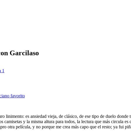
con Garcilaso
a 1
ciano favorito
uro linimento: es ansiedad vieja, de clásico, de ese tipo de duelo donde 
 camisetas y la misma altura para todos, la lectura que más circula es c
pro otra película, y no porque me crea más capo que el resto; ya fui pi