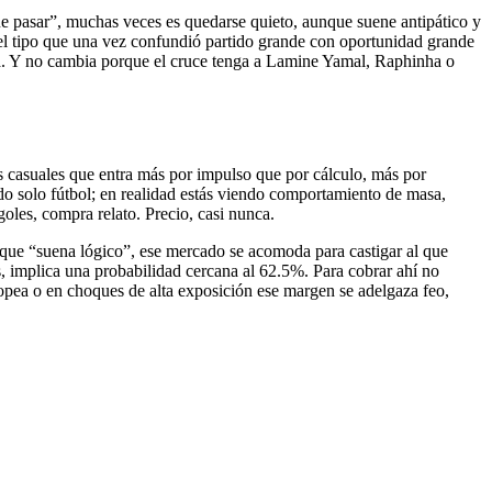
ue pasar”, muchas veces es quedarse quieto, aunque suene antipático y
del tipo que una vez confundió partido grande con oportunidad grande
a. Y no cambia porque el cruce tenga a Lamine Yamal, Raphinha o
es casuales que entra más por impulso que por cálculo, más por
o solo fútbol; en realidad estás viendo comportamiento de masa,
goles, compra relato. Precio, casi nunca.
orque “suena lógico”, ese mercado se acomoda para castigar al que
s, implica una probabilidad cercana al 62.5%. Para cobrar ahí no
opea o en choques de alta exposición ese margen se adelgaza feo,