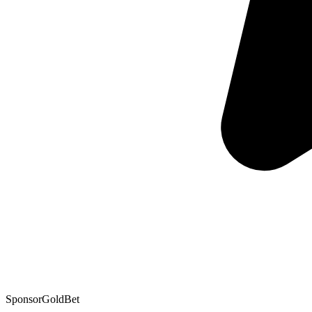
Sponsor
GoldBet