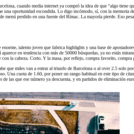
arcelona, cuando media internet ya compró la idea de que “algo tiene q
trae una oportunidad escondida. Lo digo incómodo, sí, con la memoria 
 de menú perdido en una fuente del Rímac. La mayoría pierde. Eso pes
e enorme, talento joven que fabrica highlights y una base de apostador
 aparece en tendencia con más de 50000 búsquedas, ya no estás mirand
e con la cabeza. Corto. Y la masa, por reflejo, compra favorito, compra 
abe que miles van a entrar al triunfo de Barcelona o al over 2.5 solo p
oso. Una cuota de 1.60, por poner un rango habitual en este tipo de cita
s de las que ese número ya descuenta, y en partidos de eliminación eur