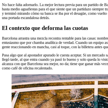
No hace falta adornarlo. La mejor lectura previa para un partido de B
hasta medio aguafiestas para el que siente que un partidazo siempre 
y terminó mirando cómo su banca se iba por el desagüe, como vuelto
una portada escandalosa detrás.
El contexto que deforma las cuotas
Barcelona arrastra una mezcla recontra rentable para las casas: nombr
entusiasmo que por chamba analítica de verdad. Cuando un equipo así
gente reaccionando en mancha, casi al toque, con la billetera antes qu
Pasa algo que al apostador apurado le cuesta aceptar. Si un mercado s
llegó tarde, al que entra cuando ya pasó lo bueno y solo queda lo vist
alcanza con que Barcelona sea mejor, no da; tiene que ganar más vece
como café de oficina recalentado.