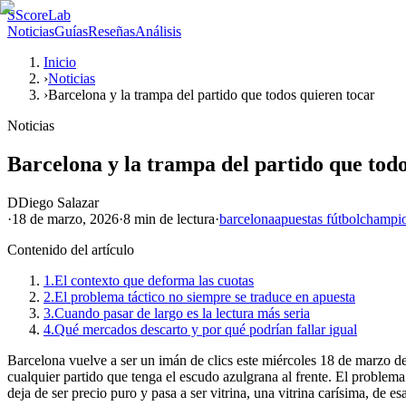
S
ScoreLab
Noticias
Guías
Reseñas
Análisis
Inicio
›
Noticias
›
Barcelona y la trampa del partido que todos quieren tocar
Noticias
Barcelona y la trampa del partido que todo
D
Diego Salazar
·
18 de marzo, 2026
·
8 min
de lectura
·
barcelona
apuestas fútbol
champio
Contenido del artículo
1.
El contexto que deforma las cuotas
2.
El problema táctico no siempre se traduce en apuesta
3.
Cuando pasar de largo es la lectura más seria
4.
Qué mercados descarto y por qué podrían fallar igual
Barcelona vuelve a ser un imán de clics este miércoles 18 de marzo d
cualquier partido que tenga el escudo azulgrana al frente. El problem
deja de ser precio puro y pasa a ser vitrina, una vitrina carísima, de es