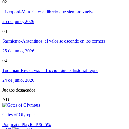
02
Liverpool-Man. City: el libreto que siempre vuelve
25 de junio, 2026
03
Sarmiento-Argentinos: el valor se esconde en los corners
25 de junio, 2026
04
Tucumán-Rivadavia: la fricción que el historial repite
24 de junio, 2026
Juegos destacados
AD
Gates of Olympus
Pragmatic Play
RTP
96.5
%