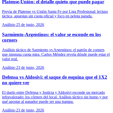
Platense-Unión: el detalle quieto que puede pagar
Previa de Platense vs Unión Santa Fe por Liga Profesional: lectura
táctica, apuestas sin cuota oficial y foco en pelota parada.
Análisis
·
25 de junio, 2026
Sarmiento-Argentinos: el valor se esconde en los
corners
Análisis táctico de Sarmiento vs Argentinos: el patrón de corners
que ninguna cuota mira. Carlos Méndez revela dónde puede estar el
valor real.
Análisis
·
23 de junio, 2026
Defensa vs Aldosivi: el saque de esquina que el 1X2
no quiere ver
El duelo entre Defensa y Justicia y Aldosivi esconde un mercado
infravalorado: los córners del local. Análisis táctico sin humo y por
qué apostar al ganador puede ser una trampa.
Análisis
·
23 de junio, 2026