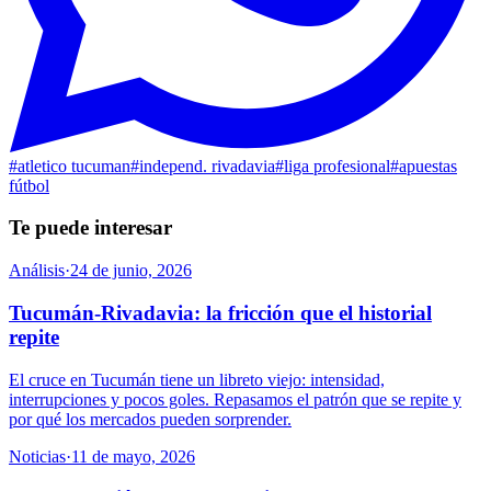
#
atletico tucuman
#
independ. rivadavia
#
liga profesional
#
apuestas
fútbol
Te puede interesar
Análisis
·
24 de junio, 2026
Tucumán-Rivadavia: la fricción que el historial
repite
El cruce en Tucumán tiene un libreto viejo: intensidad,
interrupciones y pocos goles. Repasamos el patrón que se repite y
por qué los mercados pueden sorprender.
Noticias
·
11 de mayo, 2026