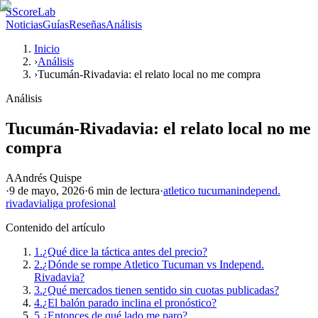
S
ScoreLab
Noticias
Guías
Reseñas
Análisis
Inicio
›
Análisis
›
Tucumán-Rivadavia: el relato local no me compra
Análisis
Tucumán-Rivadavia: el relato local no me
compra
A
Andrés Quispe
·
9 de mayo, 2026
·
6 min
de lectura
·
atletico tucuman
independ.
rivadavia
liga profesional
Contenido del artículo
1.
¿Qué dice la táctica antes del precio?
2.
¿Dónde se rompe Atletico Tucuman vs Independ.
Rivadavia?
3.
¿Qué mercados tienen sentido sin cuotas publicadas?
4.
¿El balón parado inclina el pronóstico?
5.
¿Entonces de qué lado me paro?