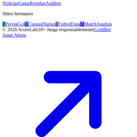
Noticias
Guías
Reseñas
Análisis
Sitios hermanos
P
PreviaGol
C
CuotasDiarias
F
FutbolData
M
MatchAnalisis
©
2026
ScoreLab
|
18+ Juega responsablemente
|
GoldBet
Jugar Ahora