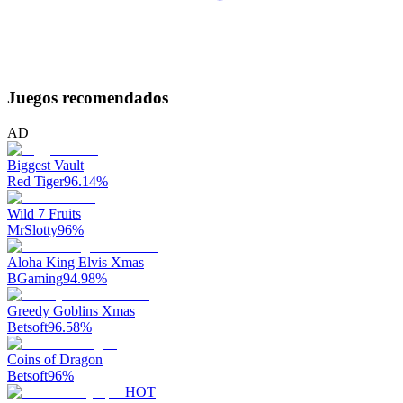
Juegos recomendados
AD
Biggest Vault
Red Tiger
96.14
%
Wild 7 Fruits
MrSlotty
96
%
Aloha King Elvis Xmas
BGaming
94.98
%
Greedy Goblins Xmas
Betsoft
96.58
%
Coins of Dragon
Betsoft
96
%
HOT