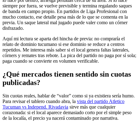
lo hace por dentro, arriesga pérdidas cerca de su área. Si lo hace
siempre por fuera, se vuelve previsible y termina regalando saques
de banda en campo propio. En partidos de Liga Profesional con
mucho contacto, ese detalle pesa más de lo que se comenta en la
previa. Un saque lateral mal jugado puede valer como un córner
disfrazado.
Aquí mi lectura se aparta del hincha de previa: no compraría el
relato de dominio tucumano si ese dominio se reduce a centros
repetidos. Me interesa más saber si el local genera faltas laterales,
córners y remates tras rebote. La pica del partido no paga por sí sola;
paga cuando se convierte en volumen verificable.
¿Qué mercados tienen sentido sin cuotas
publicadas?
Sin cuotas reales, hablar de “valor” como si ya existiera sería humo.
Para revisar el tablero cuando abra, la
vista del partido Atletico
Tucuman vs Independ. Rivadavia
sirve más que cualquier
corazonada: si el local aparece demasiado corto por el simple peso
de la localía, el precio ya nacerá contaminado por narrativa.