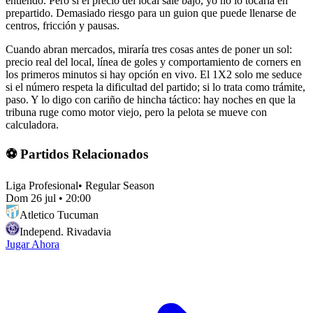
entiendo. Pero si el precio del local sale bajo, yo no lo tocaría en
prepartido. Demasiado riesgo para un guion que puede llenarse de
centros, fricción y pausas.
Cuando abran mercados, miraría tres cosas antes de poner un sol:
precio real del local, línea de goles y comportamiento de corners en
los primeros minutos si hay opción en vivo. El 1X2 solo me seduce
si el número respeta la dificultad del partido; si lo trata como trámite,
paso. Y lo digo con cariño de hincha táctico: hay noches en que la
tribuna ruge como motor viejo, pero la pelota se mueve con
calculadora.
⚽ Partidos Relacionados
Liga Profesional
•
Regular Season
Dom 26 jul
•
20:00
Atletico Tucuman
Independ. Rivadavia
Jugar Ahora